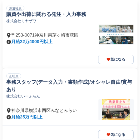
派遣社員
購買や出荷に関わる発注・入力事務
株式会社ミヤザワ
〒253-0071神奈川県茅ヶ崎市萩園
月給22万4000円以上
気になる
正社員
事務スタッフ(データ入力・書類作成)/オシャレ自由/賞与
あり
株式会社いーふらん
神奈川県横浜市西区みなとみらい
月給25万円以上
気になる