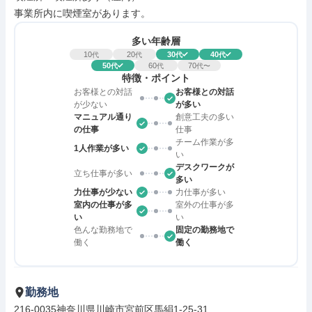
事業所内に喫煙室があります。
多い年齢層
10
20
30
40
代
代
代
代
50
60
70
代
代
代〜
特徴・ポイント
お客様との対話
お客様との対話
が少ない
が多い
マニュアル通り
創意工夫の多い
の仕事
仕事
チーム作業が多
1人作業が多い
い
デスクワークが
立ち仕事が多い
多い
力仕事が少ない
力仕事が多い
室内の仕事が多
室外の仕事が多
い
い
色んな勤務地で
固定の勤務地で
働く
働く
勤務地
216-0035神奈川県川崎市宮前区馬絹1-25-31