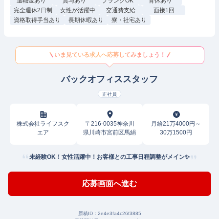
退職金あり
賞与あり
ブランクOK
育休あり
完全週休2日制
女性が活躍中
交通費支給
面接1回
資格取得手当あり
長期休暇あり
寮・社宅あり
いま見ている求人へ応募してみましょう！
バックオフィススタッフ
正社員
株式会社ライフスク
〒216-0035神奈川
月給21万4000円～
エア
県川崎市宮前区馬絹
30万1500円
未経験OK！女性活躍中！お客様との工事日程調整がメイン✨
応募画面へ進む
原稿ID：
2e4e3fa4c26f3885