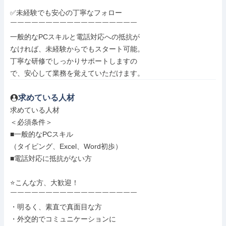
✅未経験でも安心の丁寧なフォロー

￣￣￣￣￣￣￣￣￣￣￣￣￣￣￣￣￣￣

一般的なPCスキルと電話対応への抵抗が

なければ、未経験からでもスタート可能。

丁寧な研修でしっかりサポートしますの

で、安心して業務を覚えていただけます。
求めている人材
求めている人材

＜必須条件＞

■一般的なPCスキル

（タイピング、Excel、Word初歩）

■電話対応に抵抗がない方

⭐こんな方、大歓迎！

￣￣￣￣￣￣￣￣￣￣￣￣￣￣￣￣￣￣

・明るく、素直で真面目な方

・外交的でコミュニケーションに
