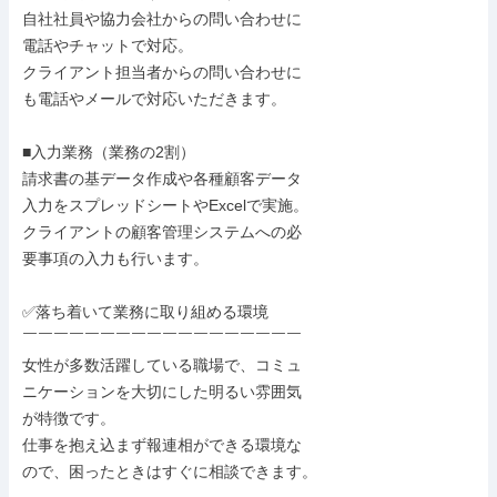
自社社員や協力会社からの問い合わせに

電話やチャットで対応。

クライアント担当者からの問い合わせに

も電話やメールで対応いただきます。

■入力業務（業務の2割）

請求書の基データ作成や各種顧客データ

入力をスプレッドシートやExcelで実施。

クライアントの顧客管理システムへの必

要事項の入力も行います。

✅落ち着いて業務に取り組める環境

￣￣￣￣￣￣￣￣￣￣￣￣￣￣￣￣￣￣

女性が多数活躍している職場で、コミュ

ニケーションを大切にした明るい雰囲気

が特徴です。

仕事を抱え込まず報連相ができる環境な

ので、困ったときはすぐに相談できます。
