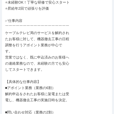
⭐未経験OK！丁寧な研修で安心スタート

⭐昇給年2回で頑張りを評価

✅仕事内容

￣￣￣￣￣￣￣￣￣￣￣￣￣￣￣￣￣￣

ケーブルテレビ局のサービスを解約され

たお客様に対して、機器撤去工事の日程

調整を行うアポイント業務が中心で

す。

営業ではなく、既に申込済みのお客様へ

の連絡業務なので、未経験の方でも安心

してスタートできます。

【具体的な仕事内容】

■アポイント業務（業務の6割）

解約申込をされたお客様に架電または受

電し、機器撤去工事の実施日時を決定。

■問い合わせ対応（業務の2割）
