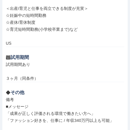
＜出産/育児と仕事を両立できる制度が充実＞

☆妊娠中の短時間勤務

☆産休/育休制度

☆育児短時間勤務(小学校卒業まで)など

US
試用期間
試用期間あり

３ヶ月（同条件）
その他
備考

■メッセージ

「成果が正しく評価される環境で働きたい方へ」

「ファッション好きを、仕事に / 年収340万円以上も可能」
