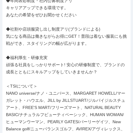
◆年間表彰制度・社内公募制度アリ

キャリアアップできる環境です。

あなたの希望をぜひお聞かせください

◆社割や店頭服貸し出し制度アリ(ブランドによる)

気になる商品は働きながらお得にGET！普段は着ない服装にも挑
戦ができ、スタイリングの幅が広がります。

◆福利厚生・研修充実

頑張る社員をしっかりサポート! 安心の研修制度で、ブランドの
成長とともにスキルアップをしていきませんか？

＜TSIについて＞

NANO universe/ナノ・ユニバース、MARGARET HOWELL/マー
ガレット・ハウエル、JILL by JILLSTUART/ジルバイジルスチュ
アート、FREE'S MART/フリーズマート、NATURAL BEAUTY 
BASIC/ナチュラルフビューティベーシック、HUMAN WOMAN/
ヒューマンウーマン、PEARLY GATES/パーリーゲイツ、New 
Balance golf/ニューバランスゴルフ、AVIREX/アヴィレックス、