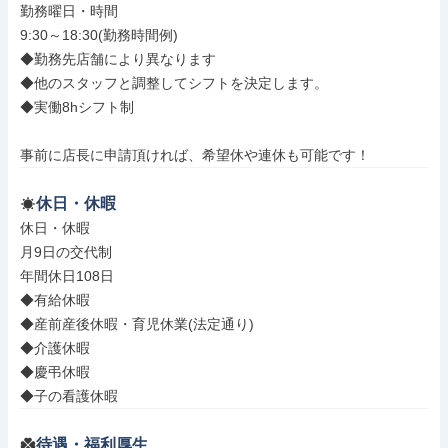
勤務曜日・時間

9:30～18:30(勤務時間例)

◆勤務先店舗により異なります

◆他のスタッフと調整してシフトを決定します。

◆実働8hシフト制

事前に店長に申請頂ければ、希望休や連休も可能です！
休日・休暇
休日・休暇

月9日の交代制

年間休日108日

◆有給休暇

◆産前産後休暇・育児休業(法定通り)

◆介護休暇

◆慶弔休暇

◆子の看護休暇
待遇・福利厚生