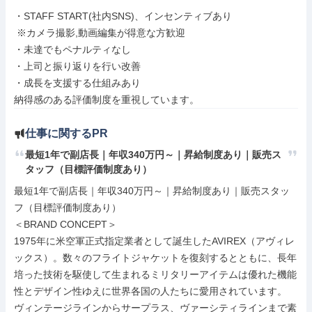
・STAFF START(社内SNS)、インセンティブあり

 ※カメラ撮影,動画編集が得意な方歓迎

・未達でもペナルティなし

・上司と振り返りを行い改善

・成長を支援する仕組みあり

納得感のある評価制度を重視しています。
仕事に関するPR
最短1年で副店長｜年収340万円～｜昇給制度あり｜販売ス
タッフ（目標評価制度あり）
最短1年で副店長｜年収340万円～｜昇給制度あり｜販売スタッ
フ（目標評価制度あり）

＜BRAND CONCEPT＞

1975年に米空軍正式指定業者として誕生したAVIREX（アヴィレ
ックス）。数々のフライトジャケットを復刻するとともに、長年
培った技術を駆使して生まれるミリタリーアイテムは優れた機能
性とデザイン性ゆえに世界各国の人たちに愛用されています。

ヴィンテージラインからサープラス、ヴァーシティラインまで素