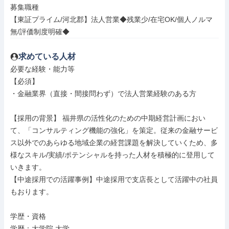
募集職種

【東証プライム/河北郡】法人営業◆残業少/在宅OK/個人ノルマ
無/評価制度明確◆
求めている人材
必要な経験・能力等

【必須】

・金融業界（直接・間接問わず）で法人営業経験のある方

【採用の背景】 福井県の活性化のための中期経営計画におい
て、「コンサルティング機能の強化」を策定。従来の金融サービ
ス以外でのあらゆる地域企業の経営課題を解決していくため、多
様なスキル/実績/ポテンシャルを持った人材を積極的に登用して
いきます。

【中途採用での活躍事例】中途採用で支店長として活躍中の社員
もおります。

学歴・資格

学歴：大学院 大学
