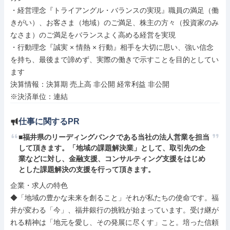
・経営理念『トライアングル・バランスの実現』職員の満足（働
きがい）、お客さま（地域）のご満足、株主の方々（投資家のみ
なさま）のご満足をバランスよく高める経営を実現

・行動理念『誠実 × 情熱 × 行動』相手を大切に思い、強い信念
を持ち、最後まで諦めず、実際の働きで示すことを目的としてい
ます

決算情報：決算期 売上高 非公開 経常利益 非公開

※決済単位：連結
仕事に関するPR
■福井県のリーディングバンクである当社の法人営業を担当
して頂きます。「地域の課題解決業」として、取引先の企
業などに対し、金融支援、コンサルティング支援をはじめ
とした課題解決の支援を行って頂きます。
企業・求人の特色

◆「地域の豊かな未来を創ること」それが私たちの使命です。福
井が変わる「今」、福井銀行の挑戦が始まっています。受け継が
れる精神は「地元を愛し、その発展に尽くす」こと。培った信頼