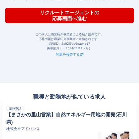
ます。
リクルートエージェントの
応募画面へ進む
この求人は職業紹介事業者による紹介案件です。
応募情報は職業紹介事業者に送信されます。
原稿ID：
2e02f6eb6eae4e17
掲載開始日：
2024/11/11（月）
問題を報告する
職種と勤務地が似ている求人
業務委託
【まさかの里山営業】自然エネルギー用地の開発(石川
県)
株式会社アドバンス