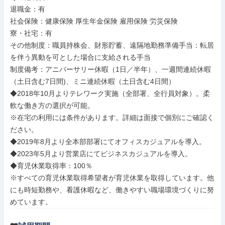
退職金：有

社会保険：健康保険 厚生年金保険 雇用保険 労災保険

寮・社宅：有

その他制度：職員持株会、財形貯蓄、遠隔地勤務準備手当：転居
を伴う異動を可とした場合に支給される手当

制度備考：アニバーサリー休暇（1日／半年）、一週間連続休暇
（土日含む7日間)、ミニ連続休暇（土日含む4日間）

◆2018年10月よりテレワーク実施（全部署、全行員対象）。柔
軟な働き方の選択が可能。

※在宅の利用には条件があります。詳細は面接で個別にご確認く
ださい。

◆2019年8月より全本部部署にてオフィスカジュアルを導入。

◆2023年5月より営業店にてビジネスカジュアルを導入。

◆育児休業取得率：100％

※すべての育児休業取得希望者が育児休業を取得しています。他
にも時短勤務や、看護休暇など、働きやすい職場環境づくりに努
めています。