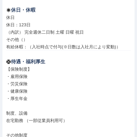
休日・休暇
休日

休日：123日

（内訳） 完全週休二日制 土曜 日曜 祝日

その他（）

有給休暇：（入社時点で付与(※日数は入社月により変動)）
待遇・福利厚生
【保険制度】

・雇用保険

・労災保険

・健康保険

・厚生年金

制度、設備

在宅勤務 （一部従業員利用可）

その他制度
