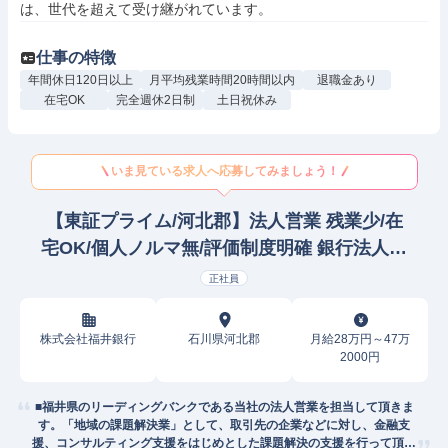
は、世代を超えて受け継がれています。
仕事の特徴
年間休日120日以上
月平均残業時間20時間以内
退職金あり
在宅OK
完全週休2日制
土日祝休み
いま見ている求人へ応募してみましょう！
【東証プライム/河北郡】法人営業 残業少/在
宅OK/個人ノルマ無/評価制度明確 銀行法人営
業
正社員
株式会社福井銀行
石川県河北郡
月給28万円～47万
2000円
■福井県のリーディングバンクである当社の法人営業を担当して頂きま
す。「地域の課題解決業」として、取引先の企業などに対し、金融支
援、コンサルティング支援をはじめとした課題解決の支援を行って頂き