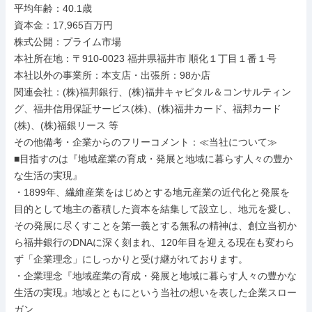
平均年齢：40.1歳

資本金：17,965百万円

株式公開：プライム市場

本社所在地：〒910-0023 福井県福井市 順化１丁目１番１号

本社以外の事業所：本支店・出張所：98か店

関連会社：(株)福邦銀行、(株)福井キャピタル＆コンサルティン
グ、福井信用保証サービス(株)、(株)福井カード、福邦カード
(株)、(株)福銀リース 等

その他備考・企業からのフリーコメント：≪当社について≫

■目指すのは『地域産業の育成・発展と地域に暮らす人々の豊か
な生活の実現』

・1899年、繊維産業をはじめとする地元産業の近代化と発展を
目的として地主の蓄積した資本を結集して設立し、地元を愛し、
その発展に尽くすことを第一義とする無私の精神は、創立当初か
ら福井銀行のDNAに深く刻まれ、120年目を迎える現在も変わら
ず「企業理念」にしっかりと受け継がれております。

・企業理念『地域産業の育成・発展と地域に暮らす人々の豊かな
生活の実現』地域とともにという当社の想いを表した企業スロー
ガン
