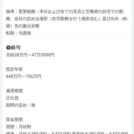
備考：変更範囲：本社および全ての支店と労働者の自宅での勤
務、会社の定める場所（在宅勤務を行う場所含む）及び出向（転
籍）先の拠点全般

転勤：当面無
給与
月給28万円～47万2000円

想定年収

448万円～755万円

雇用形態

正社員

期間の定め：無

賃金形態

形態：月給制

備考：月給￥280,000～￥472,000 基本給￥280,000～￥472,000