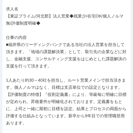
求人名

【東証プライム/河北郡】法人営業◆残業少/在宅OK/個人ノルマ
無/評価制度明確◆

仕事の内容

■福井県のリーディングバンクである当社の法人営業を担当して
頂きます。「地域の課題解決業」として、取引先の企業などに対
し、金融支援、コンサルティング支援をはじめとした課題解決の
支援を行って頂きます。

1人あたり約30～40社を担当し、ルート営業メインで担当頂きま
す。個人ノルマはなく、目標は支店単位での設定となります。

【評価制度の特徴】『役割定義書』により、等級毎に明確に目標
が定められ、昇格要件が明確化されております。定義書をもと
に、上司と一緒に期初に目標を設定。結果とプロセスの両面から
評価する仕組みとなっています。新卒から9年目での管理職登用
あります。
