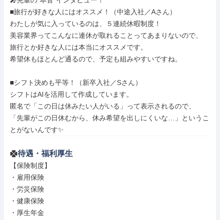
🎤先輩の“本音”インタビュー！

■旅行が好きな人にはオススメ！（中途入社／Aさん）

わたしが気に入っているのは、５連続休暇制度！

美容業界ってこんなに連休が取れることってあまりないので、

旅行とか好きな人には本当にオススメです。

希望休もほとんど通るので、予定も組みやすいですね。

■シフト決めも平等！（新卒入社／Sさん）

シフトはAIを活用して作成しています。

匿名で「この日は休みたい人がいる」って表示されるので、

「先輩がこの日休むから、休み希望を出しにくいな…」というこ
とがないんです✨
待遇・福利厚生
【保険制度】

・雇用保険

・労災保険

・健康保険

・厚生年金
