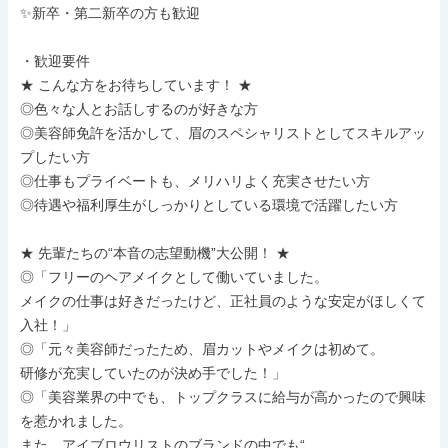
✨新卒・第二新卒の方も歓迎

・歓迎要件

★ こんな方をお待ちしています！ ★

◎色々な人とお話しするのが好きな方

◎美容師免許を活かして、眉のスペシャリストとしてスキルアッ
プしたい方

◎仕事もプライベートも、メリハリよく充実させたい方

◎待遇や福利厚生がしっかりとしている環境で活躍したい方

★ 先輩たちの“本音の志望動機”大公開！ ★

◎「フリーのヘアメイクとして働いていました。

メイクの仕事は好きだったけど、正社員のような安定がほしくて
入社！」

◎「元々美容師だったため、眉カットやメイクは初めて。

研修が充実していたのが決め手でした！」

◎「美容業界の中でも、トップクラスに給与が高かったので興味
を惹かれました。

また、アイブロウリストのブランドの中でも“
