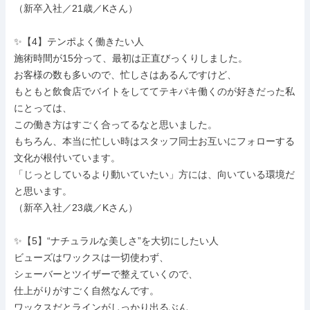
（新卒入社／21歳／Kさん）

✨【4】テンポよく働きたい人

施術時間が15分って、最初は正直びっくりしました。

お客様の数も多いので、忙しさはあるんですけど、

もともと飲食店でバイトをしててテキパキ働くのが好きだった私
にとっては、

この働き方はすごく合ってるなと思いました。

もちろん、本当に忙しい時はスタッフ同士お互いにフォローする
文化が根付いています。

「じっとしているより動いていたい」方には、向いている環境だ
と思います。

（新卒入社／23歳／Kさん）

✨【5】“ナチュラルな美しさ”を大切にしたい人

ビューズはワックスは一切使わず、

シェーバーとツイザーで整えていくので、

仕上がりがすごく自然なんです。

ワックスだとラインがしっかり出るぶん、
