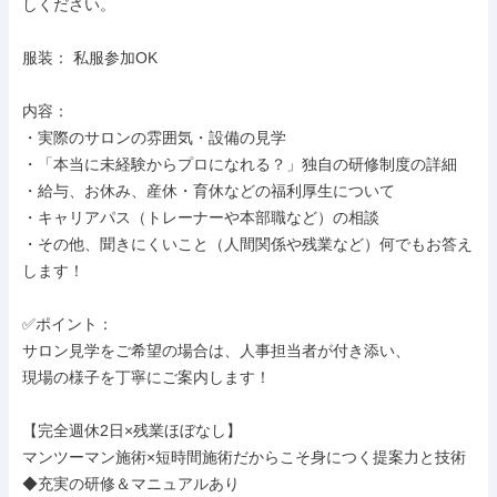
しください。

服装： 私服参加OK

内容：

・実際のサロンの雰囲気・設備の見学

・「本当に未経験からプロになれる？」独自の研修制度の詳細

・給与、お休み、産休・育休などの福利厚生について

・キャリアパス（トレーナーや本部職など）の相談

・その他、聞きにくいこと（人間関係や残業など）何でもお答え
します！

✅ポイント：

サロン見学をご希望の場合は、人事担当者が付き添い、

現場の様子を丁寧にご案内します！

【完全週休2日×残業ほぼなし】

マンツーマン施術×短時間施術だからこそ身につく提案力と技術

◆充実の研修＆マニュアルあり
