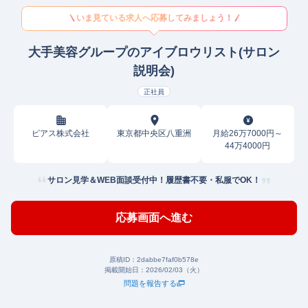
いま見ている求人へ応募してみましょう！
大手美容グループのアイブロウリスト(サロン
説明会)
正社員
ピアス株式会社
東京都中央区八重洲
月給26万7000円～
44万4000円
サロン見学＆WEB面談受付中！履歴書不要・私服でOK！
応募画面へ進む
原稿ID：
2dabbe7faf0b578e
掲載開始日：
2026/02/03（火）
問題を報告する