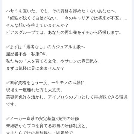
ハサミを置いた。でも、その資格を諦めたくないあなたへ。

「経験が浅くて自信がない」「今のキャリアでは将来が不安」…

そんな想いを抱えていませんか？

ピアスグループでは、あなたの再出発をイチから応援します。

✅まずは「選考なし」のカジュアル面談へ

履歴書不要・私服OK。

私たちの「人を育てる文化」やサロンの雰囲気を、

まずは気軽に見に来ませんか？

✅国家資格をもう一度、一生モノの武器に

現場を一度離れた方も大丈夫。

美容師免許を活かし、アイブロウのプロとして再挑戦できる環境
です。

✅メーカー直系の安定基盤×充実の研修

未経験からプロを育てる独自の研修制度と、

大手ならではの福利厚生・固定給で、
