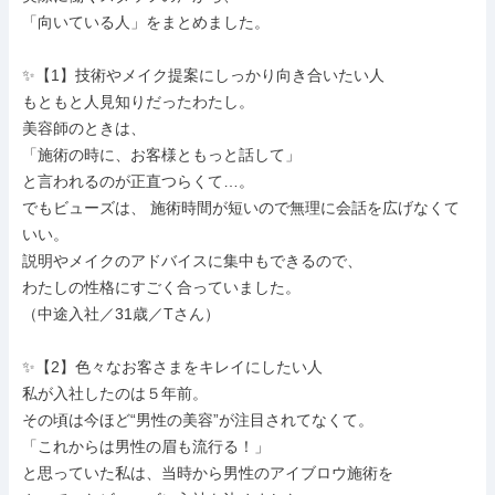
「向いている人」をまとめました。

✨【1】技術やメイク提案にしっかり向き合いたい人

もともと人見知りだったわたし。

美容師のときは、

「施術の時に、お客様ともっと話して」

と言われるのが正直つらくて…。

でもビューズは、 施術時間が短いので無理に会話を広げなくて
いい。

説明やメイクのアドバイスに集中もできるので、

わたしの性格にすごく合っていました。

（中途入社／31歳／Tさん）

✨【2】色々なお客さまをキレイにしたい人

私が入社したのは５年前。

その頃は今ほど“男性の美容”が注目されてなくて。

「これからは男性の眉も流行る！」

と思っていた私は、当時から男性のアイブロウ施術を
