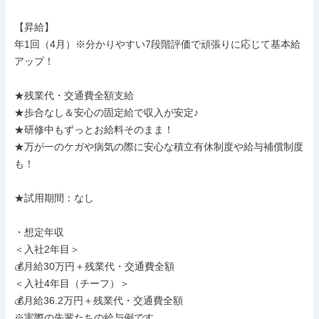
【昇給】

年1回（4月）※分かりやすい7段階評価で頑張りに応じて基本給
アップ！

★残業代・交通費全額支給

★歩合なし＆安心の固定給で収入が安定♪

★研修中もずっとお給料そのまま！

★万が一のケガや病気の際に安心な積立有休制度や給与補償制度
も！

★試用期間：なし

・想定年収

＜入社2年目＞

💰月給30万円＋残業代・交通費全額

＜入社4年目（チーフ）＞

💰月給36.2万円＋残業代・交通費全額

※実際の先輩たちの給与例です
