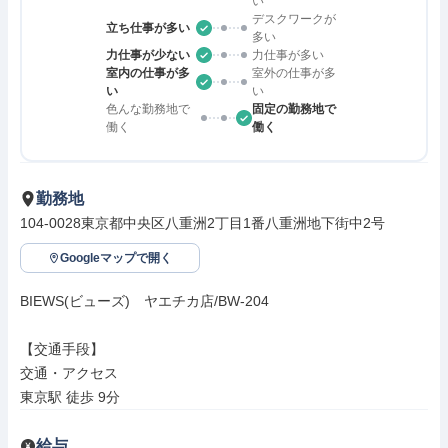
い
デスクワークが
立ち仕事が多い
多い
力仕事が少ない
力仕事が多い
室内の仕事が多
室外の仕事が多
い
い
色んな勤務地で
固定の勤務地で
働く
働く
勤務地
104-0028東京都中央区八重洲2丁目1番八重洲地下街中2号
Googleマップで開く
BIEWS(ビューズ)　ヤエチカ店/BW-204

【交通手段】

交通・アクセス

東京駅 徒歩 9分
給与