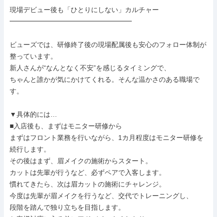
現場デビュー後も「ひとりにしない」カルチャー

━━━━━━━━━━━━━━━━━━

ビューズでは、研修終了後の現場配属後も安心のフォロー体制が
整っています。

新人さんが“なんとなく不安”を感じるタイミングで、

ちゃんと誰かが気にかけてくれる。そんな温かさのある職場で
す。

▼具体的には…

■入店後も、まずはモニター研修から

まずはフロント業務を行いながら、1カ月程度はモニター研修を
続行します。

その後はまず、眉メイクの施術からスタート。

カットは先輩が行うなど、必ずペアで入客します。

慣れてきたら、次は眉カットの施術にチャレンジ。

今度は先輩が眉メイクを行うなど、交代でトレーニングし、

段階を踏んで独り立ちを目指します。
