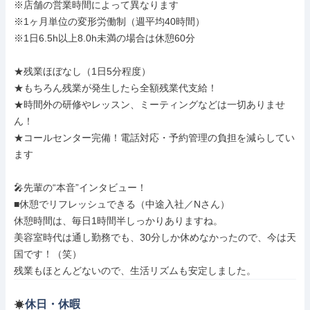
※店舗の営業時間によって異なります

※1ヶ月単位の変形労働制（週平均40時間）

※1日6.5h以上8.0h未満の場合は休憩60分

★残業ほぼなし（1日5分程度）

★もちろん残業が発生したら全額残業代支給！

★時間外の研修やレッスン、ミーティングなどは一切ありませ
ん！

★コールセンター完備！電話対応・予約管理の負担を減らしてい
ます

🎤先輩の“本音”インタビュー！

■休憩でリフレッシュできる（中途入社／Nさん）

休憩時間は、毎日1時間半しっかりありますね。

美容室時代は通し勤務でも、30分しか休めなかったので、今は天
国です！（笑）

残業もほとんどないので、生活リズムも安定しました。
休日・休暇