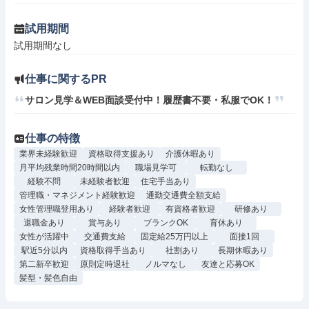
試用期間
試用期間なし
仕事に関するPR
サロン見学＆WEB面談受付中！履歴書不要・私服でOK！
仕事の特徴
業界未経験歓迎
資格取得支援あり
介護休暇あり
月平均残業時間20時間以内
職場見学可
転勤なし
経験不問
未経験者歓迎
住宅手当あり
管理職・マネジメント経験歓迎
通勤交通費全額支給
女性管理職登用あり
経験者歓迎
有資格者歓迎
研修あり
退職金あり
賞与あり
ブランクOK
育休あり
女性が活躍中
交通費支給
固定給25万円以上
面接1回
駅近5分以内
資格取得手当あり
社割あり
長期休暇あり
第二新卒歓迎
原則定時退社
ノルマなし
友達と応募OK
髪型・髪色自由