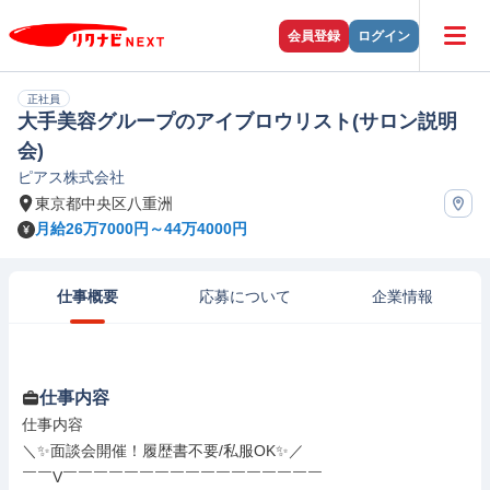
会員登録
ログイン
正社員
大手美容グループのアイブロウリスト(サロン説明
会)
ピアス株式会社
東京都中央区八重洲
月給26万7000円～44万4000円
仕事概要
応募について
企業情報
仕事内容
仕事内容

＼✨面談会開催！履歴書不要/私服OK✨／

￣￣V￣￣￣￣￣￣￣￣￣￣￣￣￣￣￣￣￣
