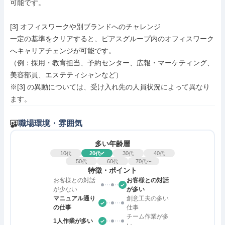
可能です。

[3] オフィスワークや別ブランドへのチャレンジ

一定の基準をクリアすると、ピアスグループ内のオフィスワーク
へキャリアチェンジが可能です。

（例：採用・教育担当、予約センター、広報・マーケティング、
美容部員、エステティシャンなど）

※[3] の異動については、受け入れ先の人員状況によって異なり
ます。
職場環境・雰囲気
多い年齢層
10
20
30
40
代
代
代
代
50
60
70
代
代
代〜
特徴・ポイント
お客様との対話
お客様との対話
が少ない
が多い
マニュアル通り
創意工夫の多い
の仕事
仕事
チーム作業が多
1人作業が多い