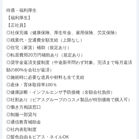
待遇・福利厚生

【福利厚生】

【正社員】

◎社保完備（健康保険、厚生年金、雇用保険、労災保険）

◎残業代・交通費全額支給（上限なし）

◎住宅（家賃）補助（規定あり）

◎転居費用20万円補助あり（規定あり）

◎奨学金返済支援制度（中途新卒問わず対象。完済まで毎月返済
額の80%を会社が返済）

◎施術時に必要な道具や材料も全て支給

◎産休・育休取得率100％

◎健康診断・インフルエンザ予防接種（全額会社負担）

◎社割あり（ピアスグループのコスメ製品が特別価格で購入可）

◎働き方相談窓口

◎制服一部貸与

◎通信教育補助金

◎社内表彰制度

◎髪色自由＆ピアス・ネイルOK