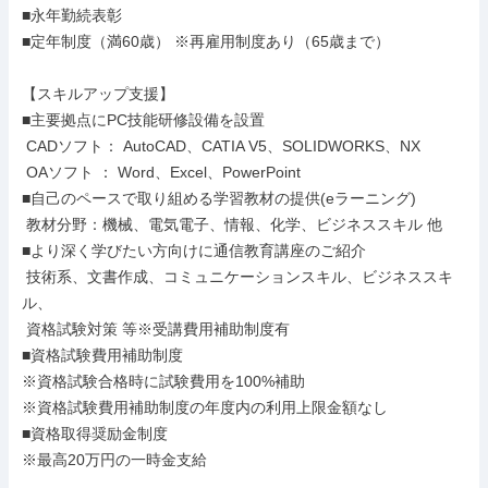
■永年勤続表彰

■定年制度（満60歳） ※再雇用制度あり（65歳まで）

【スキルアップ支援】

■主要拠点にPC技能研修設備を設置

 CADソフト： AutoCAD、CATIA V5、SOLIDWORKS、NX

 OAソフト ： Word、Excel、PowerPoint

■自己のペースで取り組める学習教材の提供(eラーニング)

 教材分野：機械、電気電子、情報、化学、ビジネススキル 他

■より深く学びたい方向けに通信教育講座のご紹介

 技術系、文書作成、コミュニケーションスキル、ビジネススキ
ル、

 資格試験対策 等※受講費用補助制度有

■資格試験費用補助制度

※資格試験合格時に試験費用を100%補助

※資格試験費用補助制度の年度内の利用上限金額なし

■資格取得奨励金制度

※最高20万円の一時金支給
