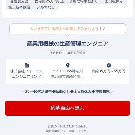
交通費支給
固定給25万円以上
資格取得手当あり
土日祝休み
第二新卒歓迎
ノルマなし
いま見ている求人へ応募してみましょう！
産業用機械の生産管理エンジニア
派遣社員
無期雇用派遣
株式会社フォーラム
〒210-0855神奈川
月給35万円～55万円
エンジニアリング
県川崎市川崎区南渡
田町
20～40代活躍中◆転勤なし◆土日祝休み◆神奈川県
応募画面へ進む
原稿ID：
2d81711845ebfe7d
掲載開始日：
2026/03/31（火）