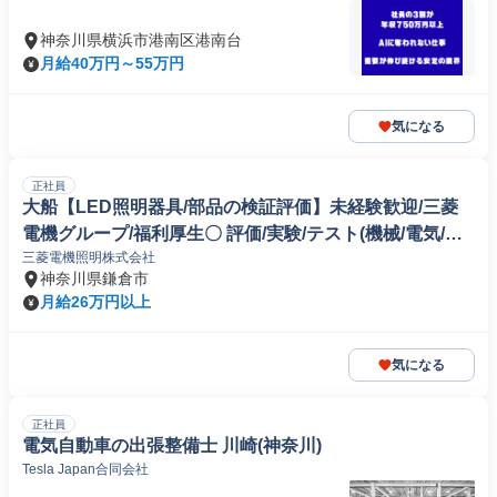
神奈川県横浜市港南区港南台
月給40万円～55万円
気になる
正社員
大船【LED照明器具/部品の検証評価】未経験歓迎/三菱
電機グループ/福利厚生〇 評価/実験/テスト(機械/電気/電
三菱電機照明株式会社
子製品専門職)
神奈川県鎌倉市
月給26万円以上
気になる
正社員
電気自動車の出張整備士 川崎(神奈川)
Tesla Japan合同会社