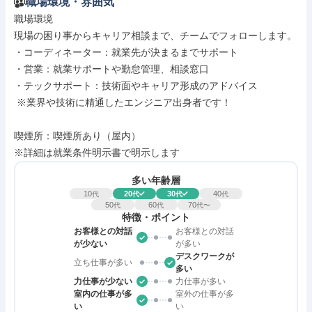
職場環境・雰囲気
職場環境

現場の困り事からキャリア相談まで、チームでフォローします。

・コーディネーター：就業先が決まるまでサポート

・営業：就業サポートや勤怠管理、相談窓口

・テックサポート：技術面やキャリア形成のアドバイス

 ※業界や技術に精通したエンジニア出身者です！

喫煙所：喫煙所あり（屋内）

※詳細は就業条件明示書で明示します
多い年齢層
10
20
30
40
代
代
代
代
50
60
70
代
代
代〜
特徴・ポイント
お客様との対話
お客様との対話
が少ない
が多い
デスクワークが
立ち仕事が多い
多い
力仕事が少ない
力仕事が多い
室内の仕事が多
室外の仕事が多
い
い