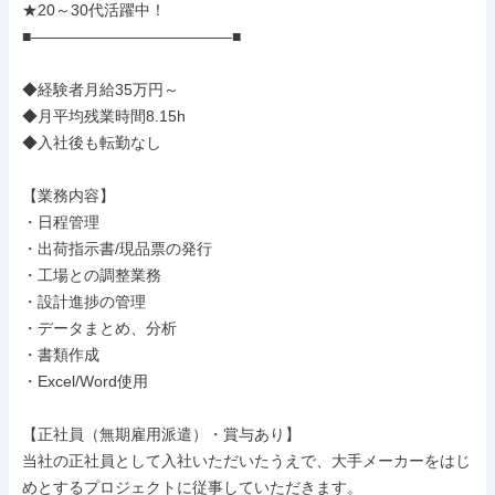
★20～30代活躍中！

■―――――――――――――■

◆経験者月給35万円～

◆月平均残業時間8.15h

◆入社後も転勤なし

【業務内容】

・日程管理

・出荷指示書/現品票の発行

・工場との調整業務

・設計進捗の管理

・データまとめ、分析

・書類作成

・Excel/Word使用

【正社員（無期雇用派遣）・賞与あり】

当社の正社員として入社いただいたうえで、大手メーカーをはじ
めとするプロジェクトに従事していただきます。
