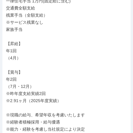
一律住宅手当 1万円(固定給に含む)

交通費全額支給

残業手当（全額支給）

※サービス残業なし

家族手当

【昇給】

年1回

（4月）

【賞与】

年2回

（7月・12月）

※昨年度支給実績2回

※2.91ヶ月（2025年度実績）

※現職の給与、希望年収を考慮いたします

※経験者積極採用・給与優遇

※能力・経験を考慮し当社規定により決定
