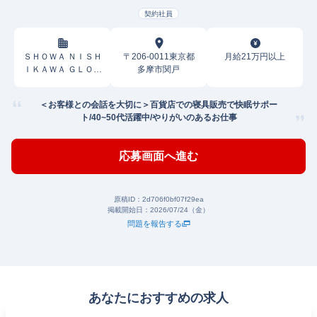
契約社員
ＳＨＯＷＡ ＮＩＳＨ
〒206-0011東京都
月給21万円以上
ＩＫＡＷＡ ＧＬＯＢ
多摩市関戸
ＡＬ ＰＡＲＴＮＥＲ
Ｓ株式会社
＜お客様との会話を大切に＞百貨店での寝具販売で快眠サポー
ト/40~50代活躍中/やりがいのあるお仕事
応募画面へ進む
原稿ID：
2d706f0bf07f29ea
掲載開始日：
2026/07/24（金）
問題を報告する
あなたにおすすめの求人