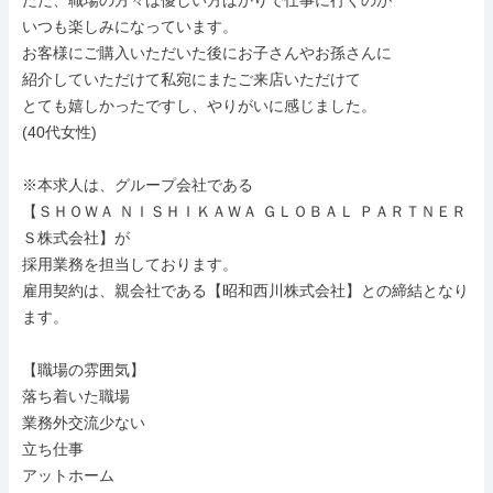
ただ、職場の方々は優しい方ばかりで仕事に行くのが

いつも楽しみになっています。

お客様にご購入いただいた後にお子さんやお孫さんに

紹介していただけて私宛にまたご来店いただけて

とても嬉しかったですし、やりがいに感じました。

(40代女性)

※本求人は、グループ会社である

【ＳＨＯＷＡ ＮＩＳＨＩＫＡＷＡ ＧＬＯＢＡＬ ＰＡＲＴＮＥＲ
Ｓ株式会社】が

採用業務を担当しております。

雇用契約は、親会社である【昭和西川株式会社】との締結となり
ます。

【職場の雰囲気】

落ち着いた職場

業務外交流少ない

立ち仕事

アットホーム
