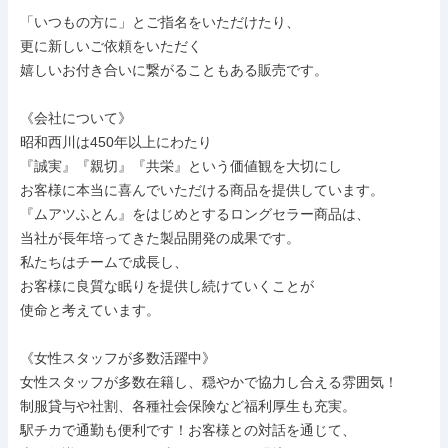
「いつもの方に」とご指名をいただけたり、

更に新しいご依頼をいただく

嬉しいお付き合いに繋がることもある販売です。

《会社について》

昭和西川は450年以上にわたり

『誠実』『親切』『共栄』という価値観を大切にし

お客様に本当に喜んでいただける商品を提供しています。

『ムアツふとん』をはじめとするロングセラー商品は、

当社が長年培ってきた製品開発の成果です。

私たちはチームで成長し、

お客様に良質な眠りを提供し続けていくことが

使命と考えています。

《女性スタッフが多数活躍中》

女性スタッフが多数在籍し、穏やかで協力し合える雰囲気！

制服貸与や社割、各種社会保険など福利厚生も充実。

駅チカで通勤も便利です！お客様との対話を通じて、
