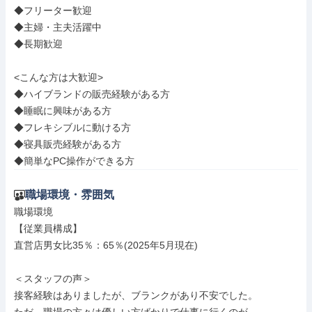
◆フリーター歓迎

◆主婦・主夫活躍中

◆長期歓迎

<こんな方は大歓迎>

◆ハイブランドの販売経験がある方

◆睡眠に興味がある方

◆フレキシブルに動ける方

◆寝具販売経験がある方

◆簡単なPC操作ができる方
職場環境・雰囲気
職場環境

【従業員構成】

直営店男女比35％：65％(2025年5月現在)

＜スタッフの声＞

接客経験はありましたが、ブランクがあり不安でした。
