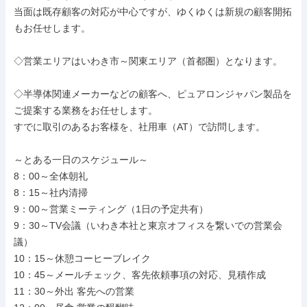
当面は既存顧客の対応が中心ですが、ゆくゆくは新規の顧客開拓
もお任せします。

◇営業エリアはいわき市～関東エリア（首都圏）となります。

◇半導体関連メーカーなどの顧客へ、ピュアロンジャパン製品を
ご提案する業務をお任せします。

すでに取引のあるお客様を、社用車（AT）で訪問します。

～とある一日のスケジュール～

8：00～全体朝礼

8：15～社内清掃

9：00～営業ミーティング（1日の予定共有）

9：30～TV会議（いわき本社と東京オフィスを繋いでの営業会
議）

10：15～休憩コーヒーブレイク

10：45～メールチェック、客先依頼事項の対応、見積作成

11：30～外出 客先への営業
