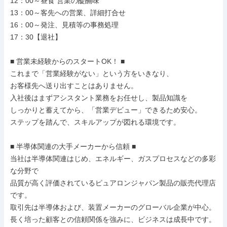
12：00～昼食 営業の醍醐味

13：00～客先への営業、詳細打合せ

16：00～発注、見積等の事務処理

17：30【退社】

■ 営業未経験からのスタートOK！ ■

これまで「営業経験がない」という方をいきなり、

お客様先へ送り出すことはありません。

入社後はまずアシスタント業務をお任せし、製品知識を

しっかりと蓄えてから、「営業デビュー」できるため安心。

ステップを踏んで、スキルアップが図れる環境です。

■ 半導体関連の大手メーカーから信頼 ■

当社は半導体関連はじめ、エネルギー、ガスプロセスなどの多彩
な分野で

品質が高く評価されているピュアロンジャパン製品の販売代理店
です。

取引先は半導体および、装置メーカーのグローバル企業が中心。

長く培った顧客との信頼関係を強みに、ビジネスは成長中です。
