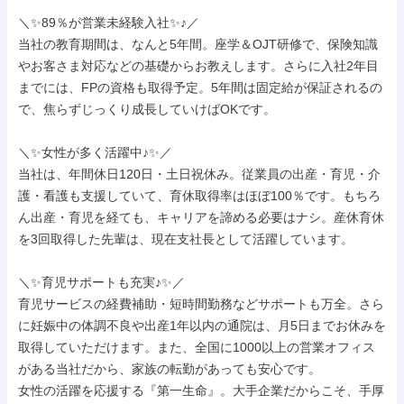
＼✨89％が営業未経験入社✨♪／

当社の教育期間は、なんと5年間。座学＆OJT研修で、保険知識
やお客さま対応などの基礎からお教えします。さらに入社2年目
までには、FPの資格も取得予定。5年間は固定給が保証されるの
で、焦らずじっくり成長していけばOKです。

＼✨女性が多く活躍中♪✨／

当社は、年間休日120日・土日祝休み。従業員の出産・育児・介
護・看護も支援していて、育休取得率はほぼ100％です。もちろ
ん出産・育児を経ても、キャリアを諦める必要はナシ。産休育休
を3回取得した先輩は、現在支社長として活躍しています。

＼✨育児サポートも充実♪✨／

育児サービスの経費補助・短時間勤務などサポートも万全。さら
に妊娠中の体調不良や出産1年以内の通院は、月5日までお休みを
取得していただけます。また、全国に1000以上の営業オフィス
がある当社だから、家族の転勤があっても安心です。

女性の活躍を応援する『第一生命』。大手企業だからこそ、手厚