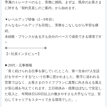
専属のトレーナーのもと、実務に挑戦。まずは、既存のお客さま
に対する「契約見直しのご案内」から始めます。

▼レベルアップ研修（2～5年目）

さらなるレベルアップを目指し、実務をこなしながら学習を継
続。

未経験・ブランクがある方も自分のペースで成長できる環境です
✨

✼┈┈┈┈┈┈┈┈┈┈┈┈┈┈┈┈┈┈┈✼

【✨社員インタビュー】

▶20代・元事務職

「長く続けられる仕事を探していたところ、第一生命の*人生設
計をサポートする*という仕事に惹かれました。数字に追われる
営業ではなく、お客さまのライフプランに真摯に向き合える風土
が安心感を与えてくれます。土日祝休み・残業ほぼなしで安定し
た収入と、年間休日120日以上の働きやすさも大手ならでは。安
心してキャリアをスタートできる環境でした。」
