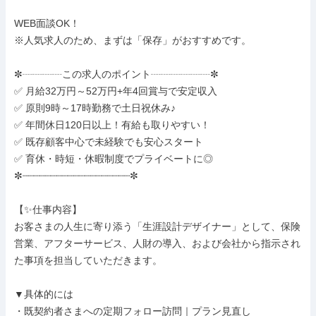
WEB面談OK！

※人気求人のため、まずは「保存」がおすすめです。

✼┈┈┈┈この求人のポイント┈┈┈┈┈┈✼

✅ 月給32万円～52万円+年4回賞与で安定収入

✅ 原則9時～17時勤務で土日祝休み♪

✅ 年間休日120日以上！有給も取りやすい！

✅ 既存顧客中心で未経験でも安心スタート

✅ 育休・時短・休暇制度でプライベートに◎

✼┈┈┈┈┈┈┈┈┈┈┈┈┈┈┈┈┈┈┈✼

【✨仕事内容】

お客さまの人生に寄り添う「生涯設計デザイナー」として、保険
営業、アフターサービス、人財の導入、および会社から指示され
た事項を担当していただきます。

▼具体的には

・既契約者さまへの定期フォロー訪問｜プラン見直し
