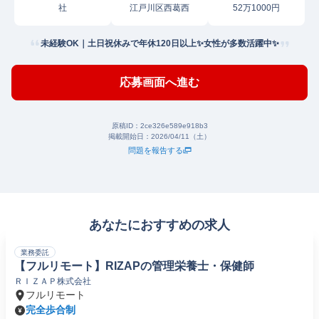
社
江戸川区西葛西
52万1000円
未経験OK｜土日祝休みで年休120日以上✨女性が多数活躍中✨
応募画面へ進む
原稿ID：
2ce326e589e918b3
掲載開始日：
2026/04/11（土）
問題を報告する
あなたにおすすめの求人
業務委託
【フルリモート】RIZAPの管理栄養士・保健師
ＲＩＺＡＰ株式会社
フルリモート
完全歩合制