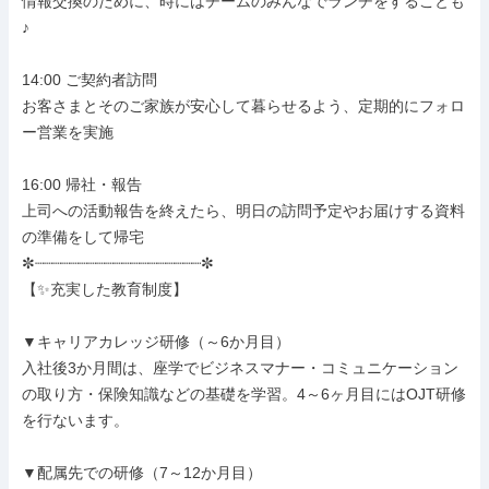
情報交換のために、時にはチームのみんなでランチをすることも
♪

14:00 ご契約者訪問

お客さまとそのご家族が安心して暮らせるよう、定期的にフォロ
ー営業を実施

16:00 帰社・報告

上司への活動報告を終えたら、明日の訪問予定やお届けする資料
の準備をして帰宅

✼┈┈┈┈┈┈┈┈┈┈┈┈┈┈┈┈┈┈┈✼

【✨充実した教育制度】

▼キャリアカレッジ研修（～6か月目）

入社後3か月間は、座学でビジネスマナー・コミュニケーション
の取り方・保険知識などの基礎を学習。4～6ヶ月目にはOJT研修
を行ないます。

▼配属先での研修（7～12か月目）
