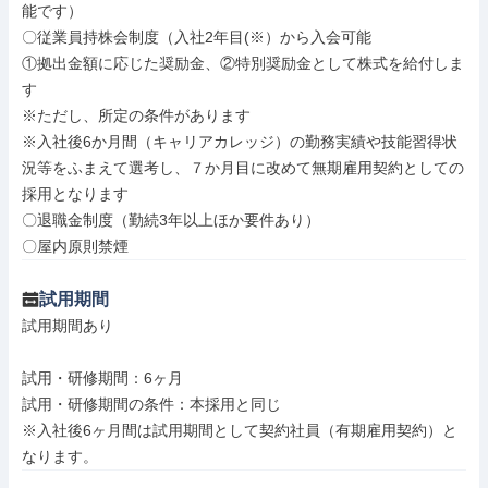
能です）

〇従業員持株会制度（入社2年目(※）から入会可能

①拠出金額に応じた奨励金、②特別奨励金として株式を給付しま
す

※ただし、所定の条件があります

※入社後6か月間（キャリアカレッジ）の勤務実績や技能習得状
況等をふまえて選考し、７か月目に改めて無期雇用契約としての
採用となります

〇退職金制度（勤続3年以上ほか要件あり）

〇屋内原則禁煙
試用期間
試用期間あり

試用・研修期間：6ヶ月

試用・研修期間の条件：本採用と同じ

※入社後6ヶ月間は試用期間として契約社員（有期雇用契約）と