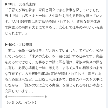
▶30代・元専業主婦

「子育てが落ち着き、家庭と両立できる仕事を探していました。
当社では、お客さまと一緒に人生設計を考える役割を担っていま
す。*入社後5年間は固定給*が保証されており、柔軟な勤務体系
で家族との時間も大切にできるし、安心して仕事のやりがいも感
じられます。」

▶40代・元販売職

「前は「保険＝売る仕事」だと思っていました。ですが今、私が
しているのは、「未来の安心」を一緒に設計する仕事です。商品
を売るのではなく、お客さまの話に耳を傾け、家族や将来の夢を
共有し、必要な準備を一緒に考える…まるで人生の相談役のよう
な存在です。入社後5年間は固定給が保証されており、賞与もあ
るため生活も安定。土日祝日もお休みで、自分のペースを大事に
しながら、「誰かの役に立てる実感」を感じられる毎日が本当に
充実しています。」

✼┈┈┈┈┈┈┈┈┈┈┈┈┈┈┈┈┈┈┈✼

【✨３つのポイント】
