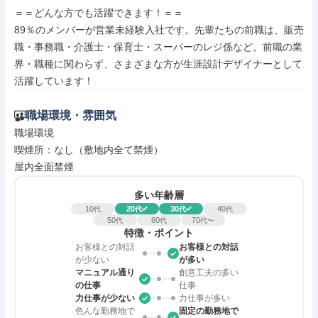
＝＝どんな方でも活躍できます！＝＝

89％のメンバーが営業未経験入社です。先輩たちの前職は、販売
職・事務職・介護士・保育士・スーパーのレジ係など。前職の業
界・職種に関わらず、さまざまな方が生涯設計デザイナーとして
活躍しています！
職場環境・雰囲気
職場環境

喫煙所：なし（敷地内全て禁煙）

屋内全面禁煙
多い年齢層
10
20
30
40
代
代
代
代
50
60
70
代
代
代〜
特徴・ポイント
お客様との対話
お客様との対話
が少ない
が多い
マニュアル通り
創意工夫の多い
の仕事
仕事
力仕事が少ない
力仕事が多い
色んな勤務地で
固定の勤務地で