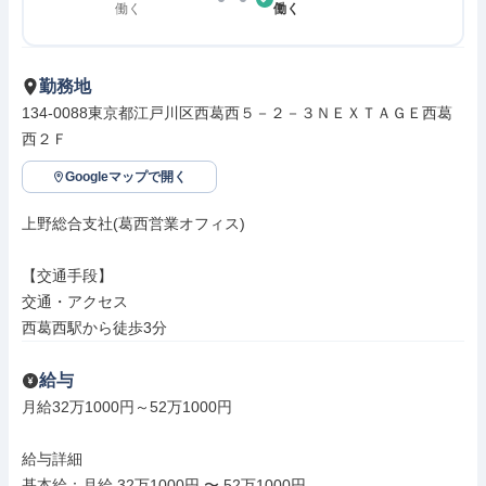
働く
働く
勤務地
134-0088東京都江戸川区西葛西５－２－３ＮＥＸＴＡＧＥ西葛
西２Ｆ
Googleマップで開く
上野総合支社(葛西営業オフィス)

【交通手段】

交通・アクセス

西葛西駅から徒歩3分
給与
月給32万1000円～52万1000円

給与詳細

基本給：月給 32万1000円 〜 52万1000円
