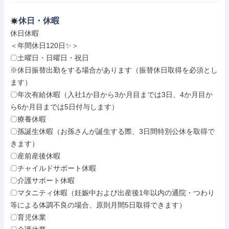
休日・休暇
休日休暇

＜年間休日120日✨＞

〇土曜日・日曜日・祝日

※休日振替出勤をする場合があります（振替休日取得を必須とし
ます）

〇年次有給休暇（入社1か目から3か月目までは3日、4か月目か
ら6か月目までは5日付与します）

〇療養休暇

〇孫誕生休暇（お孫さんが誕生する際、3日間特別公休を取得で
きます）

〇産前産後休暇

〇チャイルドサポート休暇

〇介護サポート休暇

〇マタニティ休暇（妊娠中および出産後1年以内の通院・つわり
等による体調不良の場合、原則月間5日取得できます）

〇育児休業
