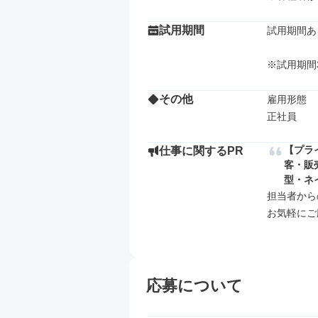
試用期間
試用期間あり
※試⽤期間
その他
雇用形態

正社員
【プラ
仕事に関するPR
客・販
型・ネ
担当者から
お気軽にご
応募について