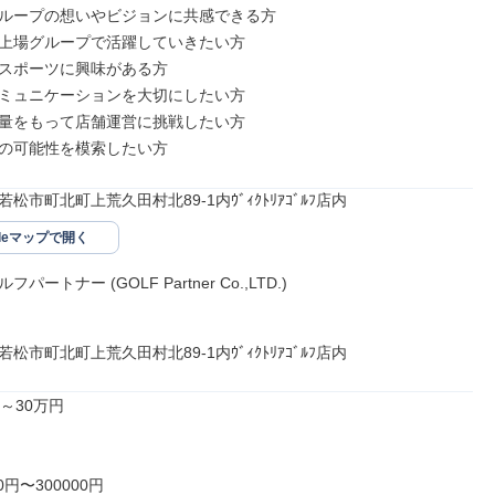
ループの想いやビジョンに共感できる⽅

上場グループで活躍していきたい⽅

スポーツに興味がある⽅

ミュニケーションを⼤切にしたい⽅

量をもって店舗運営に挑戦したい⽅

の可能性を模索したい⽅
松市町北町上荒久田村北89-1内ｳﾞｨｸﾄﾘｱｺﾞﾙﾌ店内
gleマップで開く
ートナー (GOLF Partner Co.,LTD.)

松市町北町上荒久田村北89-1内ｳﾞｨｸﾄﾘｱｺﾞﾙﾌ店内
～30万円

0円〜300000円
