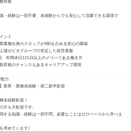
務作業

識・経験は一切不要、未経験からでも安心して活躍できる環境で
イント

異業種出身のスタッフが9割を占める安心の職場

上場ゼビオグループの安定した経営基盤

回、年間休日121日以上のメリハリある働き方

長昇格のチャンスもあるキャリアアップ環境
能力

】業界・業種未経験・第⼆新卒歓迎

種未経験歓迎！

の⽅も⼤歓迎です。

関する知識・経験は⼀切不問。必要なことはゼロベースから学べま
を求めています》
