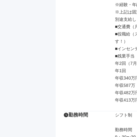
※経験・年
※上記は固
別途⽀給し
■交通費（⽉
■役職給（
す！）

■インセンテ
■残業⼿当（
年2回（7⽉
年1回

年収340
年収587万
年収482万
年収413万
勤務時間
シフト制

勤務時間
