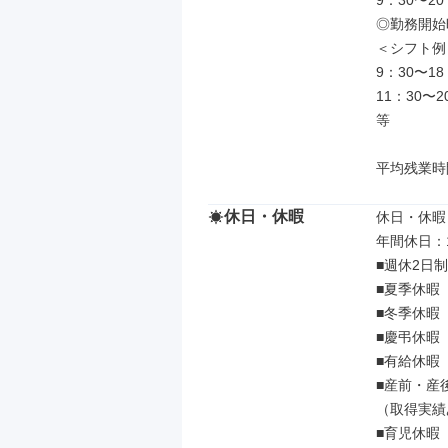
9：30〜2
◎勤務開始
＜シフト例＞
9：30〜18：
11：30〜20
等

平均残業時
休日・休暇
休日・休暇

年間休日：
■週休2⽇制

■夏季休暇

■冬季休暇

■慶弔休暇

■有給休暇

■産前・産後
（取得実績
■育児休暇
