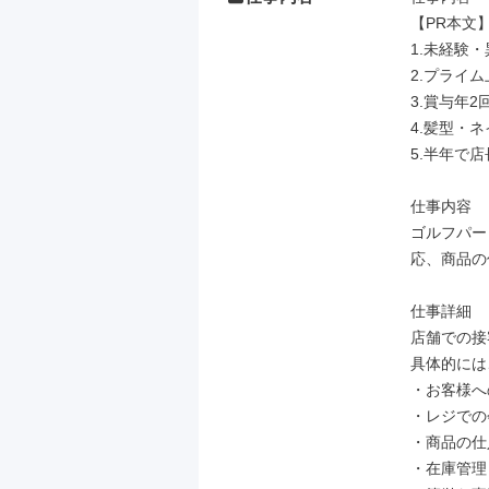
【PR本文】
1.未経験
2.プライ
3.賞与年
4.髪型・
5.半年で
仕事内容

ゴルフパー
応、商品の
仕事詳細

店舗での接
具体的には、
・お客様へ
・レジでの
・商品の仕
・在庫管理
