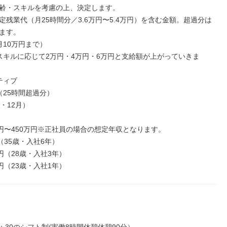
齢・スキルを考慮の上、決定します。

定残業代（⽉25時間分／3.6万円〜5.4万円）を含む⾦額。超過分は
ます。

10万円まで）

スキルに応じて2万円・4万円・6万円と⽀給額が上がっていきま
ィブ

25時間超過分）

・12⽉）

万円〜450万円※正社員の場合の想定年収となります。

（35歳・⼊社6年）

円（28歳・⼊社3年）

円（23歳・⼊社1年）