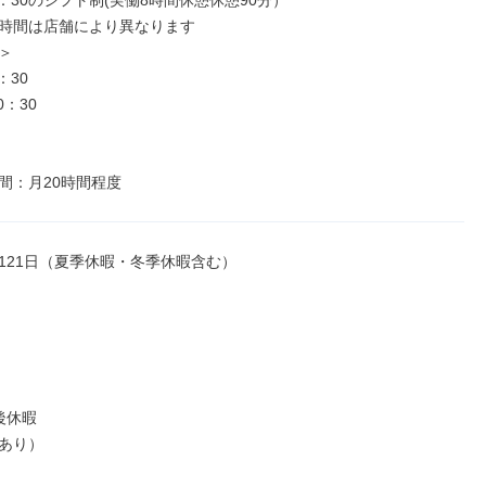
0：30のシフト制(実働8時間休憩休憩90分）

時間は店舗により異なります



30

：30

間：⽉20時間程度
121⽇（夏季休暇・冬季休暇含む）

休暇

あり）
