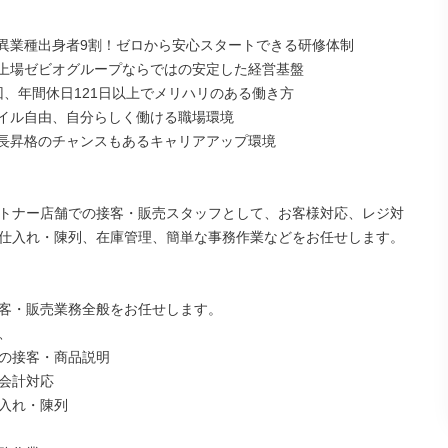


・異業種出身者9割！ゼロから安心スタートできる研修体制

ム上場ゼビオグループならではの安定した経営基盤

2回、年間休日121日以上でメリハリのある働き方

ネイル自由、自分らしく働ける職場環境

店長昇格のチャンスもあるキャリアアップ環境

トナー店舗での接客・販売スタッフとして、お客様対応、レジ対
仕入れ・陳列、在庫管理、簡単な事務作業などをお任せします。

客・販売業務全般をお任せします。



の接客・商品説明

会計対応

入れ・陳列
