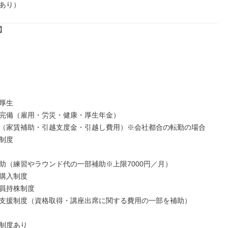
あり）


厚生

完備（雇⽤・労災・健康・厚⽣年⾦）

（家賃補助・引越⽀度⾦・引越し費⽤）※会社都合の転勤の場合

制度

助（練習やラウンド代の⼀部補助※上限7000円／⽉）

購⼊制度

員持株制度

⽀援制度（資格取得・講座出席に関する費⽤の⼀部を補助）

制度あり