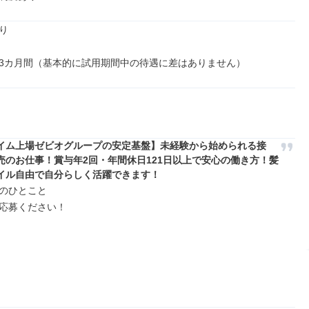


3カ⽉間（基本的に試⽤期間中の待遇に差はありません）
イム上場ゼビオグループの安定基盤】未経験から始められる接
売のお仕事！賞与年2回・年間休日121日以上で安心の働き方！髪
イル自由で自分らしく活躍できます！
のひとこと

応募ください！