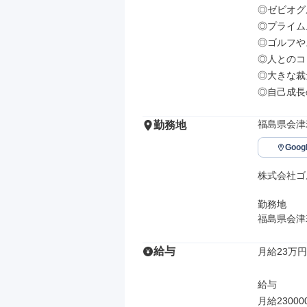
◎ゼビオグ
◎プライム
◎ゴルフや
◎⼈とのコ
◎⼤きな裁
◎⾃⼰成⻑
福島県会津若
勤務地
Goo
株式会社ゴルフパ
勤務地

福島県会津若
給与
月給23万円
給与

月給23000