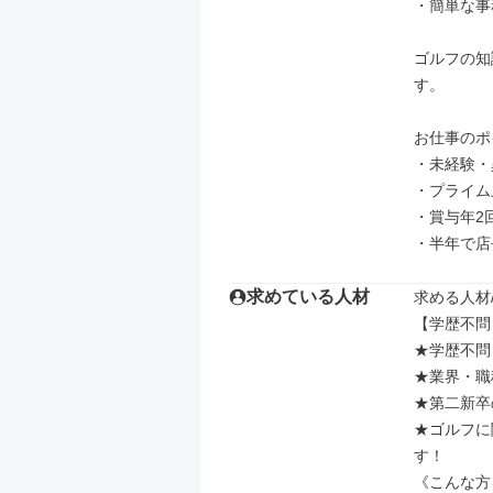
・簡単な事
ゴルフの知
す。

お仕事のポ
・未経験・
・プライム
・賞与年2
・半年で店
求めている人材
求める人材/
【学歴不問
★学歴不問

★業界・職
★第⼆新卒
★ゴルフに
す！

《こんな⽅