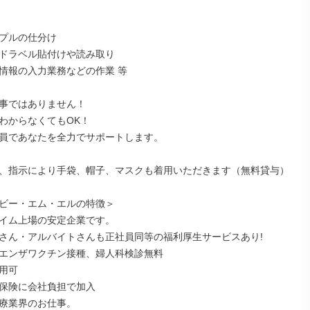
プルの仕分け

ドラベル貼付けや読み取り

情報の入力業務などの作業 等

事ではありません！

わからなくてもOK！

員であなたを全力でサポートします。

、指示により手袋、帽子、マスクも着用いただきます（無料貸与）

ビー・エム・エルの特徴＞

イム上場の安定企業です。

さん・アルバイトさんも正社員同等の福利厚生サービスあり!

エンザワクチン接種、婦人科検診無料

用可

保険に会社負担で加入

療業界のお仕事。
