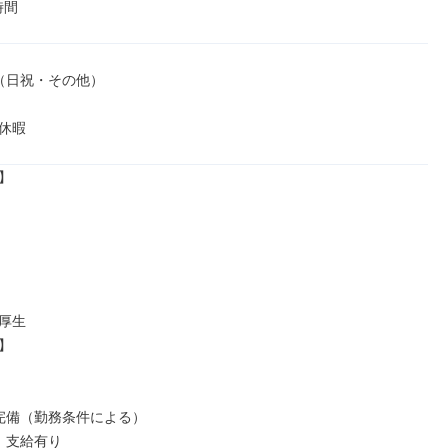
時間
（日祝・その他）

休暇


厚生



完備（勤務条件による）

：支給有り
