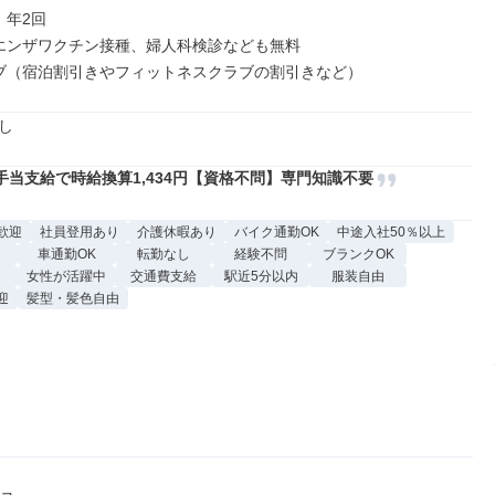
年2回

エンザワクチン接種、婦人科検診なども無料

ブ（宿泊割引きやフィットネスクラブの割引きなど）
し
手当支給で時給換算1,434円【資格不問】専門知識不要
歓迎
社員登用あり
介護休暇あり
バイク通勤OK
中途入社50％以上
車通勤OK
転勤なし
経験不問
ブランクOK
女性が活躍中
交通費支給
駅近5分以内
服装自由
迎
髪型・髪色自由