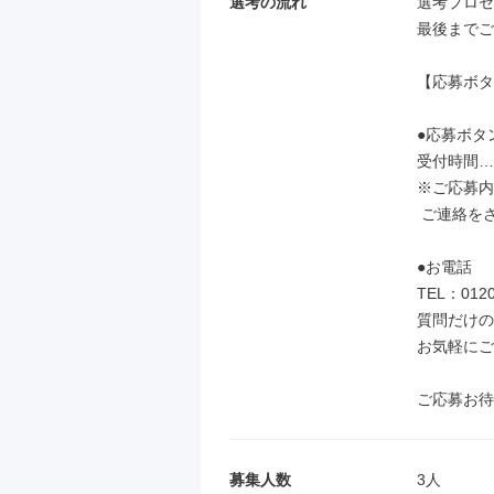
選考の流れ
選考プロセ
最後までご
【応募ボタ
●応募ボタン
受付時間…2
※ご応募内
 ご連絡をさせて頂きますのでお待ち下さい。

●お電話

TEL：012
質問だけの
お気軽にご
ご応募お待
募集人数
3人