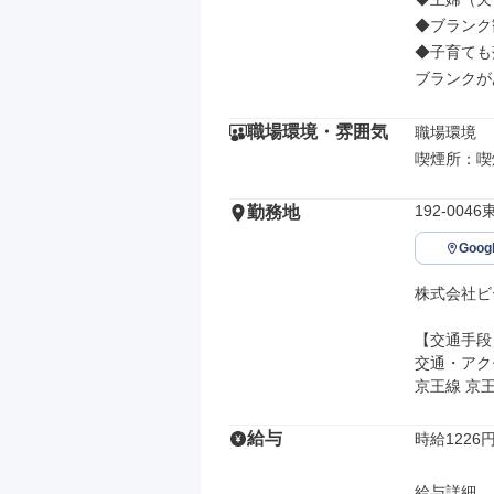
◆ブランク歓
◆子育ても
ブランクが
職場環境・雰囲気
職場環境

喫煙所：喫
192-004
勤務地
Goo
株式会社ビ
【交通手段】
交通・アク
京王線 京
給与
時給1226円
給与詳細
