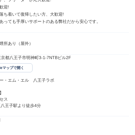
迎!

落ち着いて復帰したい方、大歓迎!

あっても手厚いサポートのある弊社だから安心です。
煙所あり（屋外）
6東京都八王子市明神町3-1-7NTBビル2F
gleマップで開く
ー・エム・エル　八王子ラボ



セス

王八王子駅より徒歩4分

