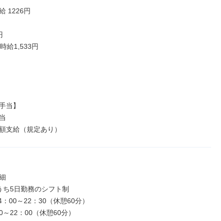
 1226円



給1,533円

手当】



額支給（規定あり）


うち5日勤務のシフト制

4：00～22：30（休憩60分）

0～22：00（休憩60分）
