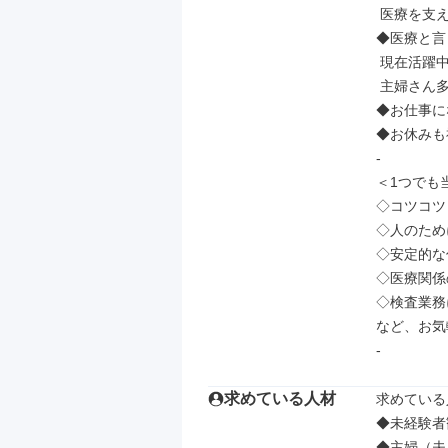
 医療を支える縁の下の力持ちとしてやりがいあるお仕事です!

◆医療と言
 現在活躍中のスタッフ皆未経験からスタート!!

 主婦さん多数活躍しています

◆お仕事に
◆お休みも
-

＜1つでも
◇コツコツ
◇人のため
◇安定的な
◇医療関係
◇検査業務
など、お気
-
求めている人材
求めている
◆未経験者歓
◆主婦（夫