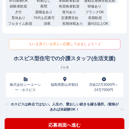
即日勤務OK
転勤なし
未経験者歓迎
通勤交通費全額支給
経験者歓迎
夜間
有資格者歓迎
研修あり
夕方
退職金あり
賞与あり
ブランクOK
育休あり
70代も応募可
交通費支給
長期歓迎
フルタイム歓迎
深夜
長期休暇あり
週4日以上OK
いま見ている求人へ応募してみましょう！
ホスピス型住宅での介護スタッフ(生活支援)
正社員
株式会社シーユーシ
福島県郡山市朝日
月給22万3000円～
ー・ホスピス
24万7000円
ホスピスは終点ではない。人生の、愛おしい続きを綴る場所。/資格が
あれば未経験OK！
応募画面へ進む