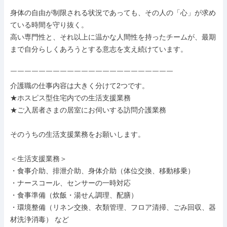
身体の自由が制限される状況であっても、その人の「心」が求め
ている時間を守り抜く。

高い専門性と、それ以上に温かな人間性を持ったチームが、最期
まで自分らしくあろうとする意志を支え続けています。

￣￣￣￣￣￣￣￣￣￣￣￣￣￣￣￣￣￣￣￣￣￣￣

介護職の仕事内容は大きく分けて2つです。

★ホスピス型住宅内での生活支援業務

★ご入居者さまの居室にお伺いする訪問介護業務

そのうちの生活支援業務をお願いします。

＜生活支援業務＞

・食事介助、排泄介助、身体介助（体位交換、移動移乗）

・ナースコール、センサーの一時対応

・食事準備（炊飯・湯せん調理、配膳）

・環境整備（リネン交換、衣類管理、フロア清掃、ごみ回収、器
材洗浄消毒） など
