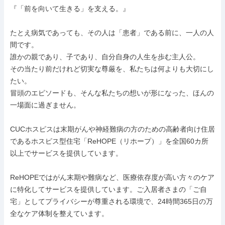
『「前を向いて生きる」を支える。』

たとえ病気であっても、その人は「患者」である前に、一人の人
間です。

誰かの親であり、子であり、自分自身の人生を歩む主人公。

その当たり前だけれど切実な尊厳を、私たちは何よりも大切にし
たい。

冒頭のエピソードも、そんな私たちの想いが形になった、ほんの
一場面に過ぎません。

CUCホスピスは末期がんや神経難病の方のための高齢者向け住居
であるホスピス型住宅「ReHOPE（リホープ）」を全国60カ所
以上でサービスを提供しています。

ReHOPEではがん末期や難病など、医療依存度が高い方々のケア
に特化してサービスを提供しています。ご入居者さまの「ご自
宅」としてプライバシーが尊重される環境で、24時間365日の万
全なケア体制を整えています。
