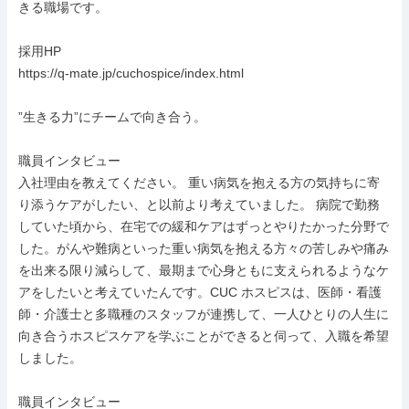
きる職場です。

採用HP

https://q-mate.jp/cuchospice/index.html

”生きる力”にチームで向き合う。

職員インタビュー

入社理由を教えてください。 重い病気を抱える方の気持ちに寄
り添うケアがしたい、と以前より考えていました。 病院で勤務
していた頃から、在宅での緩和ケアはずっとやりたかった分野で
した。がんや難病といった重い病気を抱える方々の苦しみや痛み
を出来る限り減らして、最期まで心身ともに支えられるようなケ
アをしたいと考えていたんです。CUC ホスピスは、医師・看護
師・介護士と多職種のスタッフが連携して、一人ひとりの人生に
向き合うホスピスケアを学ぶことができると伺って、入職を希望
しました。

職員インタビュー
