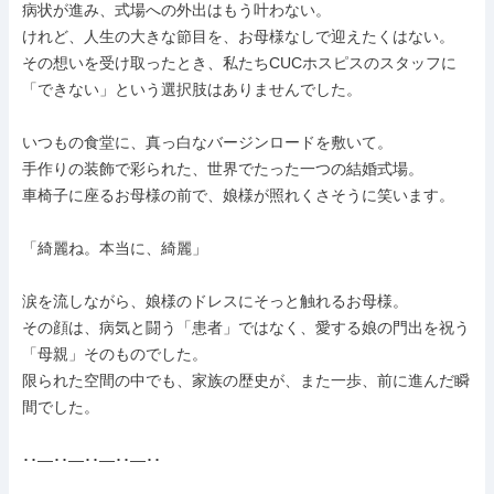
病状が進み、式場への外出はもう叶わない。

けれど、人生の大きな節目を、お母様なしで迎えたくはない。

その想いを受け取ったとき、私たちCUCホスピスのスタッフに
「できない」という選択肢はありませんでした。

いつもの食堂に、真っ白なバージンロードを敷いて。

手作りの装飾で彩られた、世界でたった一つの結婚式場。

車椅子に座るお母様の前で、娘様が照れくさそうに笑います。

「綺麗ね。本当に、綺麗」

涙を流しながら、娘様のドレスにそっと触れるお母様。

その顔は、病気と闘う「患者」ではなく、愛する娘の門出を祝う
「母親」そのものでした。

限られた空間の中でも、家族の歴史が、また一歩、前に進んだ瞬
間でした。

･･―･･―･･―･･―･･
