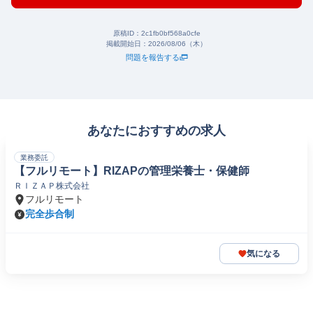
原稿ID：
2c1fb0bf568a0cfe
掲載開始日：
2026/08/06（木）
問題を報告する
あなたにおすすめの求人
業務委託
【フルリモート】RIZAPの管理栄養士・保健師
ＲＩＺＡＰ株式会社
フルリモート
完全歩合制
気になる