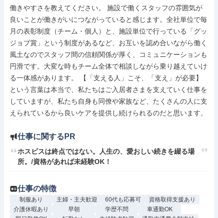
働きやすさを教えてください。 施設で働くスタッフの雰囲気が
良いことが働きがいにつながっていると感じます。全社単位で毎
月の表彰制度（チーム・個人）と、施設単位で行っている「グッ
ジョブ賞」という制度があるなど、お互いを認め合いながら働く
風土なのでスタッフ間の信頼関係が厚く、コミュニケーションも
円滑です。大変な時もチーム全体で相談しながら乗り越えていけ
る一体感があります。 【「支える人」こそ、「支え」が必要】
という言葉は本当で、私たちはご入居者さまを支えていく仕事を
していますが、私たち自身も同僚や家族など、たくさんの人に支
えられているから良いケアを提供し続けられるのだと思います。
仕事に関するPR
ホスピスは終点ではない。人生の、愛おしい続きを綴る場
所。/資格があれば未経験OK！
仕事の特徴
制服あり
主婦・主夫歓迎
60代も応募可
資格取得支援あり
介護休暇あり
早朝
学歴不問
車通勤OK