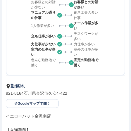
お客様との対話
お客様との対話
が少ない
が多い
マニュアル通り
創意工夫の多い
の仕事
仕事
チーム作業が多
1人作業が多い
い
デスクワークが
立ち仕事が多い
多い
力仕事が少ない
力仕事が多い
室内の仕事が多
室外の仕事が多
い
い
色んな勤務地で
固定の勤務地で
働く
働く
勤務地
921-8164石川県金沢市久安4-422
Googleマップで開く
イエローハット金沢南店

【交通手段】
