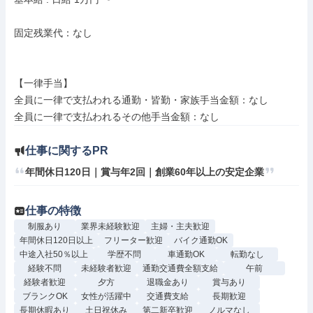
固定残業代：なし

【一律手当】

全員に一律で支払われる通勤・皆勤・家族手当金額：なし

仕事に関するPR
年間休日120日｜賞与年2回｜創業60年以上の安定企業
仕事の特徴
制服あり
業界未経験歓迎
主婦・主夫歓迎
年間休日120日以上
フリーター歓迎
バイク通勤OK
中途入社50％以上
学歴不問
車通勤OK
転勤なし
経験不問
未経験者歓迎
通勤交通費全額支給
午前
経験者歓迎
夕方
退職金あり
賞与あり
ブランクOK
女性が活躍中
交通費支給
長期歓迎
長期休暇あり
土日祝休み
第二新卒歓迎
ノルマなし