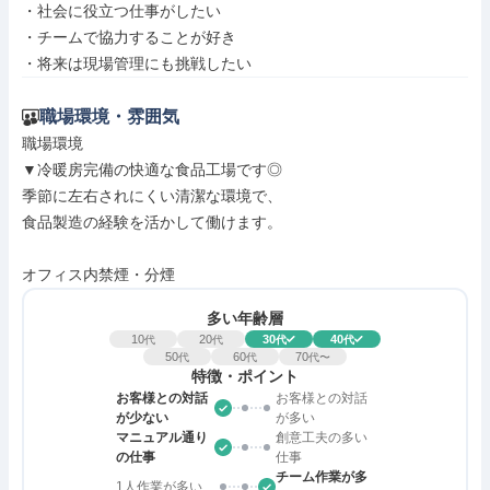
・社会に役立つ仕事がしたい

・チームで協力することが好き

・将来は現場管理にも挑戦したい
職場環境・雰囲気
職場環境

▼冷暖房完備の快適な食品工場です◎

季節に左右されにくい清潔な環境で、

食品製造の経験を活かして働けます。

オフィス内禁煙・分煙
多い年齢層
10
20
30
40
代
代
代
代
50
60
70
代
代
代〜
特徴・ポイント
お客様との対話
お客様との対話
が少ない
が多い
マニュアル通り
創意工夫の多い
の仕事
仕事
チーム作業が多
1人作業が多い