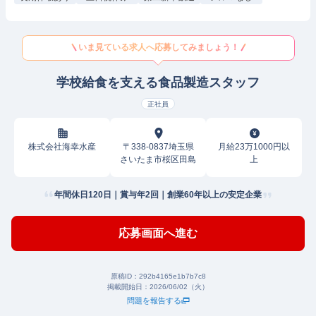
いま見ている求人へ応募してみましょう！
学校給食を支える食品製造スタッフ
正社員
株式会社海幸水産
〒338-0837埼玉県
月給23万1000円以
さいたま市桜区田島
上
年間休日120日｜賞与年2回｜創業60年以上の安定企業
応募画面へ進む
原稿ID：
292b4165e1b7b7c8
掲載開始日：
2026/06/02（火）
問題を報告する