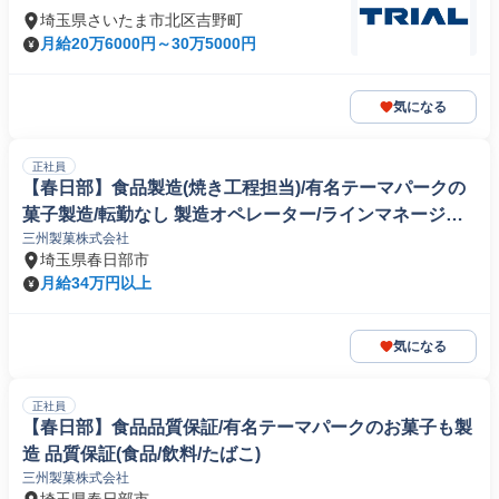
埼玉県さいたま市北区吉野町
月給20万6000円～30万5000円
気になる
正社員
【春日部】食品製造(焼き工程担当)/有名テーマパークの
菓子製造/転勤なし 製造オペレーター/ラインマネージャ
三州製菓株式会社
ー(食品/飲料/たばこ)
埼玉県春日部市
月給34万円以上
気になる
正社員
【春日部】食品品質保証/有名テーマパークのお菓子も製
造 品質保証(食品/飲料/たばこ)
三州製菓株式会社