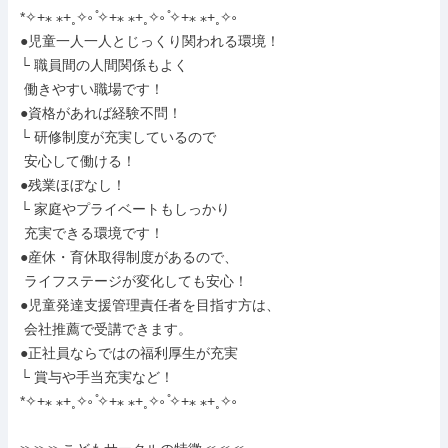
*✧+⁎ ⁎+˳✧༚ ̊✧+⁎ ⁎+˳✧༚ ̊✧+⁎ ⁎+˳✧༚

●児童一人一人とじっくり関われる環境！

└ 職員間の人間関係もよく

 働きやすい職場です！

●資格があれば経験不問！

└ 研修制度が充実しているので

 安心して働ける！

●残業ほぼなし！

└ 家庭やプライベートもしっかり

 充実できる環境です！

●産休・育休取得制度があるので、

 ライフステージが変化しても安心！

●児童発達支援管理責任者を目指す方は、

 会社推薦で受講できます。

●正社員ならではの福利厚生が充実

└ 賞与や手当充実など！

*✧+⁎ ⁎+˳✧༚ ̊✧+⁎ ⁎+˳✧༚ ̊✧+⁎ ⁎+˳✧༚
