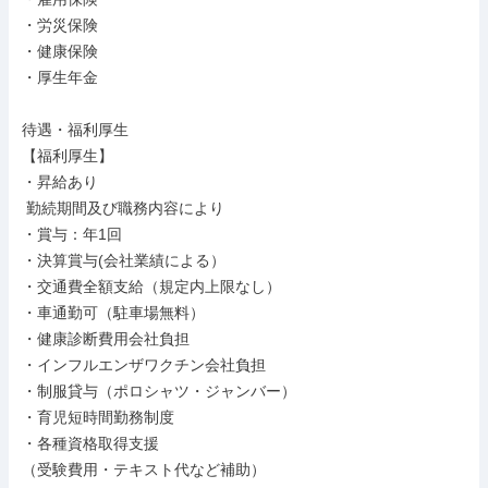
・労災保険

・健康保険

・厚生年金

待遇・福利厚生

【福利厚生】

・昇給あり

 勤続期間及び職務内容により

・賞与：年1回

・決算賞与(会社業績による）

・交通費全額支給（規定内上限なし）

・車通勤可（駐車場無料）

・健康診断費用会社負担

・インフルエンザワクチン会社負担

・制服貸与（ポロシャツ・ジャンバー）

・育児短時間勤務制度

・各種資格取得支援

（受験費用・テキスト代など補助）
