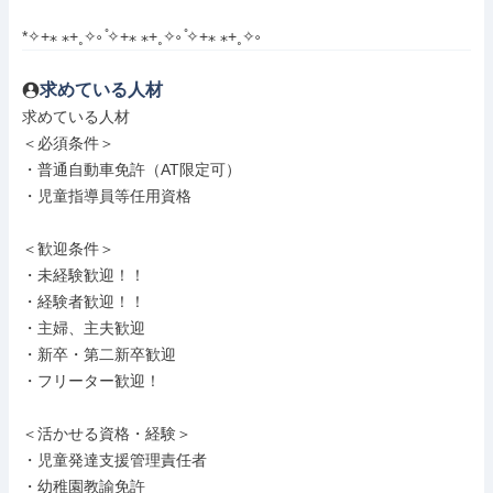
*✧+⁎ ⁎+˳✧༚ ̊✧+⁎ ⁎+˳✧༚ ̊✧+⁎ ⁎+˳✧༚
求めている人材
求めている人材

＜必須条件＞

・普通自動車免許（AT限定可）

・児童指導員等任用資格

＜歓迎条件＞

・未経験歓迎！！

・経験者歓迎！！

・主婦、主夫歓迎

・新卒・第二新卒歓迎

・フリーター歓迎！

＜活かせる資格・経験＞

・児童発達支援管理責任者

・幼稚園教諭免許
