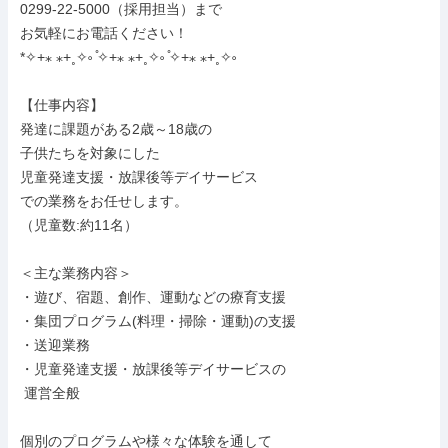
0299-22-5000（採用担当）まで

お気軽にお電話ください！

*✧+⁎ ⁎+˳✧༚ ̊✧+⁎ ⁎+˳✧༚ ̊✧+⁎ ⁎+˳✧༚

【仕事内容】

発達に課題がある2歳～18歳の

子供たちを対象にした

児童発達支援・放課後等デイサービス

での業務をお任せします。

（児童数:約11名）

＜主な業務内容＞

・遊び、宿題、創作、運動などの療育支援

・集団プログラム(料理・掃除・運動)の支援

・送迎業務

・児童発達支援・放課後等デイサービスの

 運営全般

個別のプログラムや様々な体験を通して
