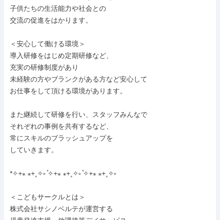
子供たちの生活能力や社会との

交流の促進をはかります。

＜安心して働ける環境＞

導入研修をはじめ定期研修など、

充実の研修制度があり

未経験の方やブランクがある方など安心して

お仕事をして頂ける環境があります。

また継続して研修を行い、スタッフみんなで

それぞれの事例を共有するなど、

常にスキルのブラッシュアップを

していきます。

*✧+⁎ ⁎+˳✧༚ ̊✧+⁎ ⁎+˳✧༚ ̊✧+⁎ ⁎+˳✧༚

＜こどもサークルとは＞

株式会社サシノベルテが運営する
