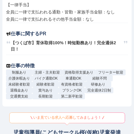
【一律手当】

全員に一律で支払われる通勤・皆勤・家族手当金額：なし

仕事に関するPR
【つくば市】育休取得100%！時短勤務あり！完全週休2
日！
仕事の特徴
制服あり
主婦・主夫歓迎
資格取得支援あり
フリーター歓迎
介護休暇あり
バイク通勤OK
車通勤OK
経験不問
未経験者歓迎
経験者歓迎
有資格者歓迎
研修あり
退職金あり
賞与あり
ブランクOK
完全週休2日制
交通費支給
長期歓迎
第二新卒歓迎
いま見ている求人へ応募してみましょう！
児童指導員(こどもサークル桜(仮称)児童発達