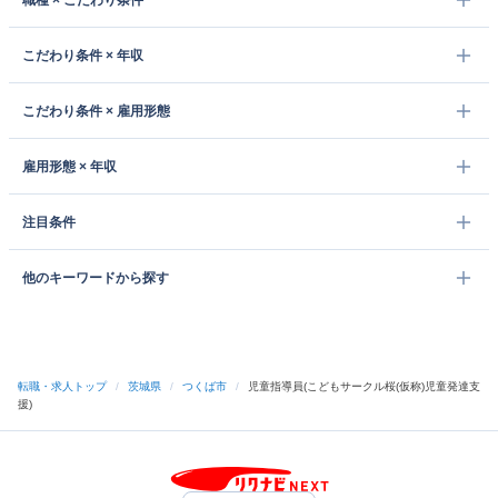
職種 × こだわり条件
こだわり条件 × 年収
こだわり条件 × 雇用形態
雇用形態 × 年収
注目条件
他のキーワードから探す
転職・求人トップ
/
茨城県
/
つくば市
/
児童指導員(こどもサークル桜(仮称)児童発達支
援)