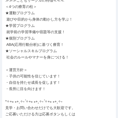
≫≫≫こどもサークルの特徴≪≪≪

＜4つの療育の柱＞

★運動プログラム

 遊びや目的から身体の動かし方を学ぶ！

★学習プログラム

 就学前の学習準備や宿題等の支援！

★個別プログラム

 ABA(応用行動分析)に基づく療育！

★ソーシャルスキルプログラム

 社会のルールやマナーを身につける！

＜運営方針＞

・子供の可能性を信じています！

・自信を持たせ成長を促します！

・長所に目を向けます！

*✧+⁎ ⁎+˳✧༚ ̊✧+⁎ ⁎+˳✧༚ ̊✧+⁎ ⁎+˳✧༚

見学・お問い合わせだけでも大歓迎です。

ご応募いただける方は応募ボタンもしくは
