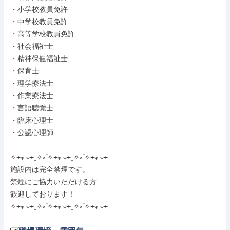
・小学校教員免許

・中学校教員免許

・高等学校教員免許

・社会福祉士

・精神保健福祉士

・保育士

・理学療法士

・作業療法士

・言語聴覚士

・臨床心理士

・公認心理師

✧+⁎ ⁎+˳✧༚ ̊✧+⁎ ⁎+˳✧༚ ̊✧+⁎ ⁎+

施設内は完全禁煙です。

禁煙にご協力いただける方

歓迎しております！

✧+⁎ ⁎+˳✧༚ ̊✧+⁎ ⁎+˳✧༚ ̊✧+⁎ ⁎+