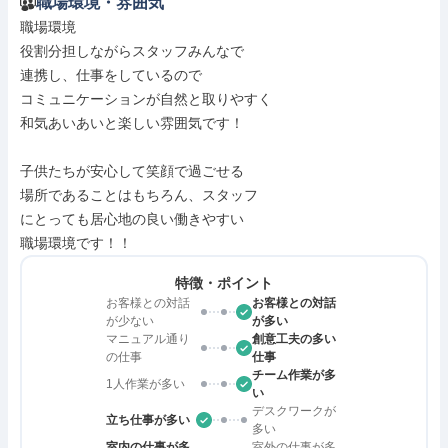
職場環境・雰囲気
職場環境

役割分担しながらスタッフみんなで

連携し、仕事をしているので

コミュニケーションが自然と取りやすく

和気あいあいと楽しい雰囲気です！

子供たちが安心して笑顔で過ごせる

場所であることはもちろん、スタッフ

にとっても居心地の良い働きやすい

職場環境です！！
特徴・ポイント
お客様との対話
お客様との対話
が少ない
が多い
マニュアル通り
創意工夫の多い
の仕事
仕事
チーム作業が多
1人作業が多い
い
デスクワークが
立ち仕事が多い
多い
室内の仕事が多
室外の仕事が多