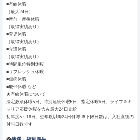
■有給休暇

（最大24日）

■産前・産後休暇

（取得実績あり）

■育児休暇

（取得実績あり）

■介護休暇

（取得実績あり）

■時間単位特別休暇

■リフレッシュ休暇

■傷病休暇

■慶弔休暇 など

★有給休暇について

法定必須休暇5日、特別連続休暇5日、指定休暇5日、ライフ＆キ
ャリア応援休暇を含み最大24日支給

初年度5～16日、翌年度以降24日付与 ※下限日数は、入社直後の
付与日数です
待遇・福利厚生