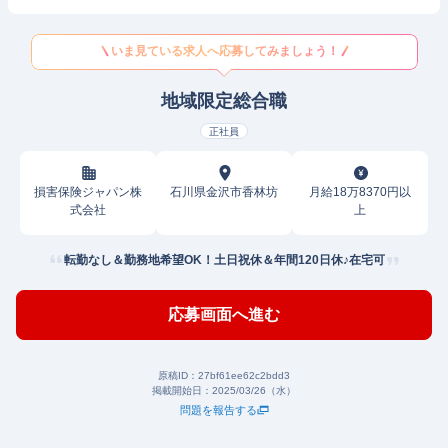
いま見ている求人へ応募してみましょう！
地域限定総合職
正社員
損害保険ジャパン株
石川県金沢市香林坊
月給18万8370円以
式会社
上
転勤なし＆勤務地希望OK！土日祝休＆年間120日休♪在宅可
応募画面へ進む
原稿ID：
27bf61ee62c2bdd3
掲載開始日：
2025/03/26（水）
問題を報告する