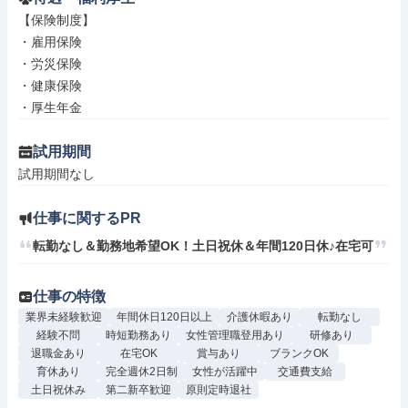
【保険制度】

・雇用保険

・労災保険

・健康保険

・厚生年金
試用期間
試用期間なし
仕事に関するPR
転勤なし＆勤務地希望OK！土日祝休＆年間120日休♪在宅可
仕事の特徴
業界未経験歓迎
年間休日120日以上
介護休暇あり
転勤なし
経験不問
時短勤務あり
女性管理職登用あり
研修あり
退職金あり
在宅OK
賞与あり
ブランクOK
育休あり
完全週休2日制
女性が活躍中
交通費支給
土日祝休み
第二新卒歓迎
原則定時退社