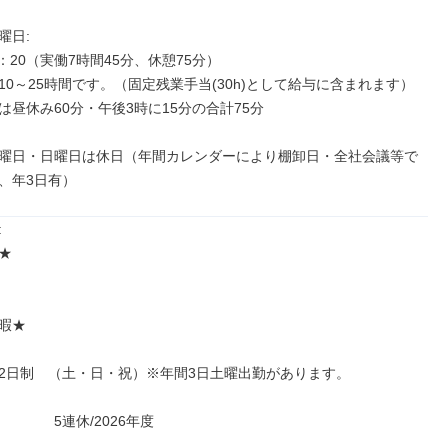
日: 

7：20（実働7時間45分、休憩75分）

10～25時間です。（固定残業手当(30h)として給与に含まれます）

昼休み60分・午後3時に15分の合計75分

曜日・日曜日は休日（年間カレンダーにより棚卸日・全社会議等で
、年3日有）




暇★

2日制　（土・日・祝）※年間3日土曜出勤があります。

　　　 5連休/2026年度
