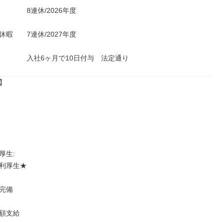
　　　8連休/2026年度

暇　　7連休/2027年度

　　　　入社6ヶ月で10日付与　法定通り


生: 

利厚生★

完備

額支給
