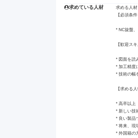
求めている人材
求める人材：
【必須条件】
* NC旋
【歓迎スキ
* 図面を
* 加工精
* 技術の
【求める人
* 高卒以上

* 新しい
* 良い製
* 将来、
* 外国籍