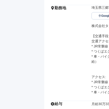
埼玉県三郷市
勤務地
Goo
株式会社タ
【交通手段】
交通アクセ
* JR常磐
* つくば
* 車・バ
給）　　　
アクセス: 

* JR常磐
* つくば
* 車・バ
給与
月給30万33