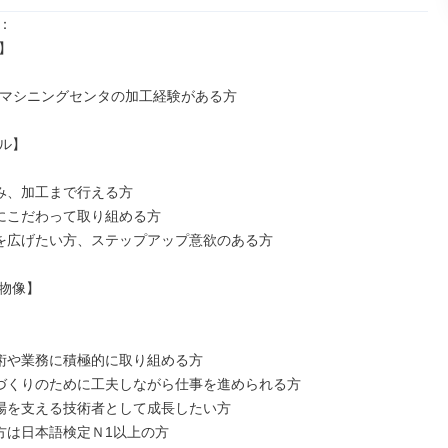




盤、マシニングセンタの加工経験がある方

ル】

読み、加工まで行える方

度にこだわって取り組める方

幅を広げたい方、ステップアップ意欲のある方

物像】

技術や業務に積極的に取り組める方

品づくりのために工夫しながら仕事を進められる方

現場を支える技術者として成長したい方

の方は日本語検定Ｎ1以上の方