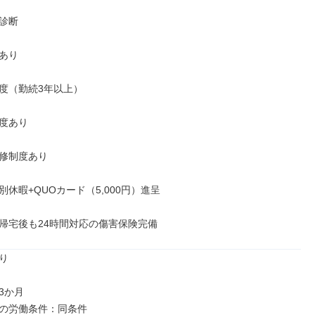
診断

あり

度（勤続3年以上）

度あり

修制度あり

休暇+QUOカード（5,000円）進呈

帰宅後も24時間対応の傷害保険完備


か月

の労働条件：同条件