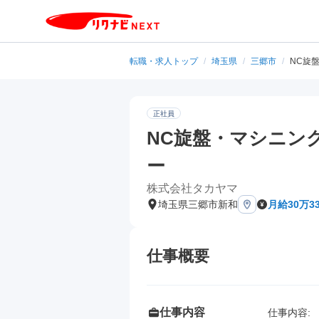
転職・求人トップ
/
埼玉県
/
三郷市
/
NC旋
正社員
NC旋盤・マシニン
ー
株式会社タカヤマ
埼玉県三郷市新和
月給30万3
仕事概要
仕事内容
仕事内容: 
