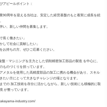
びアピールポイント：

業90周年を迎える当社は、安定した経営基盤のもと着実に成長を続


伴い、新しい仲間を募集します。

で長く働きたい」

かして社会に貢献したい」

をお持ちの方、ぜひご応募ください。

C旋盤・マシニングを主力とした切削精密加工部品の製造 を中心に、
のものづくりを担っています。

アメタルを使用した高精度部品の加工に携わる機会があり、スキル
きたい方にとって大きなチャレンジの場となります。

までの 加工技術を存分に活かしながら、新しい技術にも積極的に取
境 が整っています。

.takayama-industry.com/