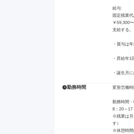
給与: 

固定残業代あ
￥59,30
支給する。

・賞与は年
・昇給年1回
・誕生月に
勤務時間
変形労働時
勤務時間・
8：20～1
※残業は月
す）

※休憩時間は