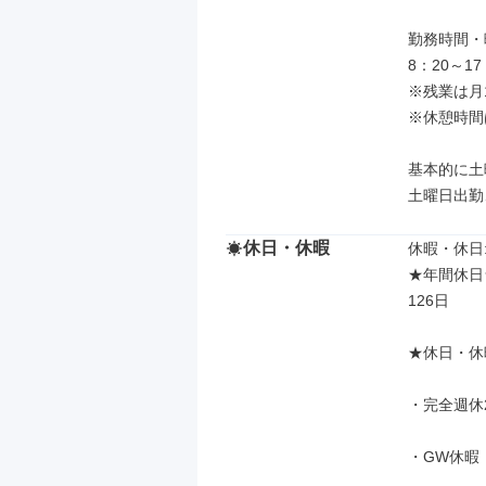
勤務時間・曜
8：20～1
※残業は月
※休憩時間は
基本的に土
土曜日出勤
休日・休暇
休暇・休日: 
★年間休日★
126日

★休日・休
・完全週休
・GW休暇　