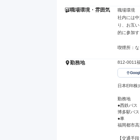
職場環境・雰囲気
職場環境

社内には中
り、お互い
的に参加す
喫煙所：な
812-00
勤務地
Goo
日本ERI株
勤務地

●西鉄バス

博多駅バス
●車

福岡都市高
【交通手段】