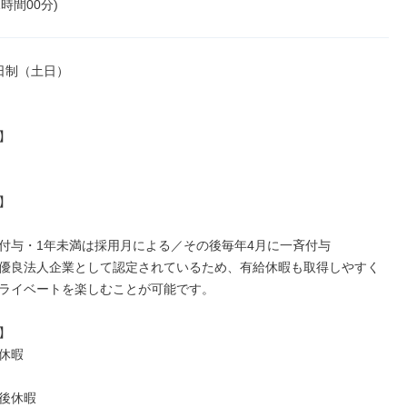
1時間00分)
日制（土日）





付与・1年未満は採用月による／その後毎年4月に一斉付与

優良法人企業として認定されているため、有給休暇も取得しやすく
ライベートを楽しむことが可能です。



休暇

後休暇
