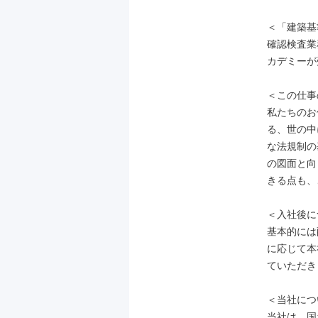
＜「建築基
確認検査業
カデミーが
＜この仕事
私たちのお
る、世の中
な法規制の
の図面と向
きる点も、
＜入社後に
基本的には
に応じて本
ていただき
＜当社につ
当社は、国