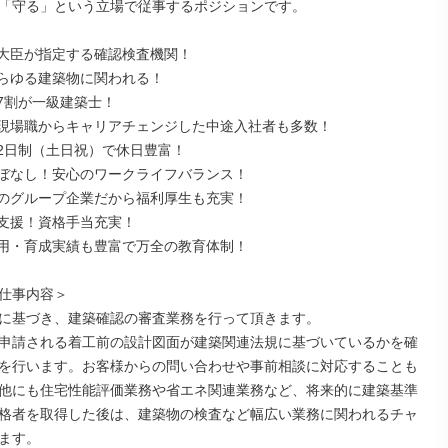
「守る」という立場で従事するポジションです。

大臣が指定する確認検査機関！

らゆる建築物に関われる！

7割が一級建築士！

現場職からキャリアチェンジした中途入社者も多数！

2日制（土日祝）で休日豊富！

ぼなし！安心のワークライフバランス！

のグループ企業だから福利厚生も充実！

支援！資格手当充実！

用・育成実績も豊富で万全の教育体制！

仕事内容＞

に基づき、建築確認の審査業務を行って頂きます。

申請される着工前の設計図面が建築関連法規に基づいているかを確
を行います。お客様からの問い合わせや事前相談に対応することも
他にも住宅性能評価業務や省エネ関連業務など、将来的に建築基準
格者を取得した後は、建築物の検査など幅広い業務に関われるチャ
ます。
