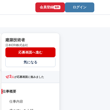
会員登録
ログイン
無料
建築技術者
日本ERI株式会社
応募画面へ進む
気になる
3
人
が応募画面に進みました
仕事概要
仕事内容