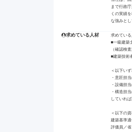
まで行政庁
くの実績を
な強みとし
求めている人材
求めている
■一級建築
（確認検査
■建築技術
＜以下いず
・意匠担当
・設備担当
・構造担当
していれば
＜以下の資
建築基準適
評価員／省