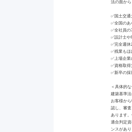
法の面から
✅国土交通
✅全国のあ
✅全社員の
✅設計士や
✅完全週休
✅残業もほ
✅上場企業
✅資格取得
✅新卒の採
＜具体的な
建築基準法
お客様から
認し、審査
あります。
適合判定資
ンスがあり