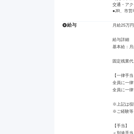
交通・アク
●JR、市
給与
月給25万円
給与詳細

基本給：月給
固定残業代
【一律手当】
全員に一律
全員に一律
※上記は役
※ご経験等
【手当】

＜別途手当＞