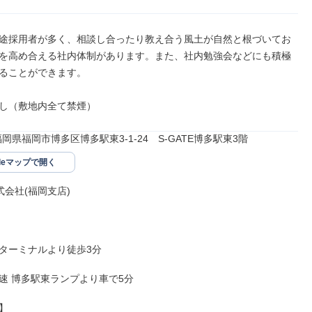
途採用者が多く、相談し合ったり教え合う風土が自然と根づいてお
を高め合える社内体制があります。また、社内勉強会などにも積極
ることができます。

し（敷地内全て禁煙）
11福岡県福岡市博多区博多駅東3-1-24　S-GATE博多駅東3階
gleマップで開く
式会社(福岡支店)

ターミナルより徒歩3分

速 博多駅東ランプより車で5分


