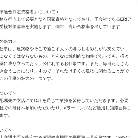
準適合判定資格者」について＞

務を行う上で必要となる国家資格となっており、子会社であるERIア
受検対策講座を実施します。例年、高い合格率を出しています。

の魅力＞

仕事は、建築物やそこで過ごす人々の暮らしを影ながら支えてい
になくてはならないもの。どんなに独創的な物件であっても、様々
基に成り立っており、公に利するお仕事です。また、毎日たくさん
き合うことになりますので、それだけ多くの建物に関わることがで
この仕事の魅力の一つです。

ついて＞

配属先の支店にてOJTを通じて業務を習得していただきます。必要
社での研修へ参加いただいたり、eラーニングなど活用し知識習得し
ます。

いて＞

土交通大臣が指定する確認検査機関の民間第一号企業です。1999年