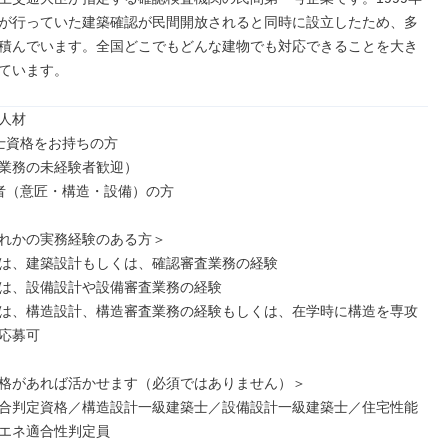
が行っていた建築確認が民間開放されると同時に設立したため、多
積んでいます。全国どこでもどんな建物でも対応できることを大き
ています。
人材

士資格をお持ちの方

業務の未経験者歓迎）

者（意匠・構造・設備）の方

れかの実務経験のある方＞

は、建築設計もしくは、確認審査業務の経験

は、設備設計や設備審査業務の経験

は、構造設計、構造審査業務の経験もしくは、在学時に構造を専攻
応募可

格があれば活かせます（必須ではありません）＞

合判定資格／構造設計一級建築士／設備設計一級建築士／住宅性能
エネ適合性判定員