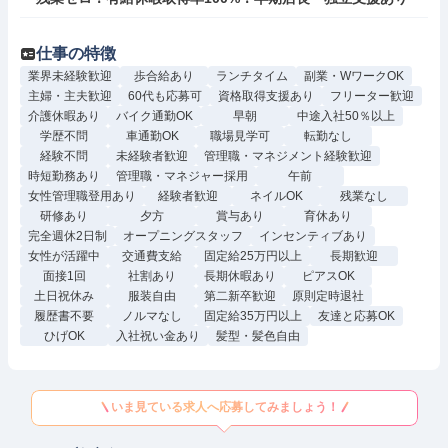
仕事の特徴
業界未経験歓迎
歩合給あり
ランチタイム
副業・WワークOK
主婦・主夫歓迎
60代も応募可
資格取得支援あり
フリーター歓迎
介護休暇あり
バイク通勤OK
早朝
中途入社50％以上
学歴不問
車通勤OK
職場見学可
転勤なし
経験不問
未経験者歓迎
管理職・マネジメント経験歓迎
時短勤務あり
管理職・マネジャー採用
午前
女性管理職登用あり
経験者歓迎
ネイルOK
残業なし
研修あり
夕方
賞与あり
育休あり
完全週休2日制
オープニングスタッフ
インセンティブあり
女性が活躍中
交通費支給
固定給25万円以上
長期歓迎
面接1回
社割あり
長期休暇あり
ピアスOK
土日祝休み
服装自由
第二新卒歓迎
原則定時退社
履歴書不要
ノルマなし
固定給35万円以上
友達と応募OK
ひげOK
入社祝い金あり
髪型・髪色自由
いま見ている求人へ応募してみましょう！