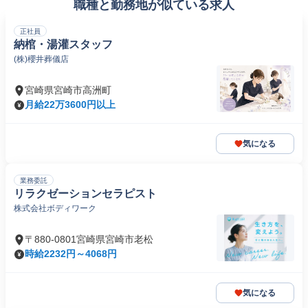
職種と勤務地が似ている求人
正社員
納棺・湯灌スタッフ
(株)櫻井葬儀店
宮崎県宮崎市高洲町
月給22万3600円以上
気になる
業務委託
リラクゼーションセラピスト
株式会社ボディワーク
〒880-0801宮崎県宮崎市老松
時給2232円～4068円
気になる