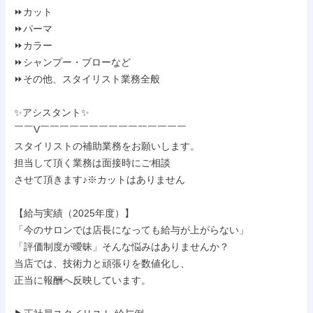
⏩カット

⏩パーマ

⏩カラー

⏩シャンプー・ブローなど

⏩その他、スタイリスト業務全般

✨アシスタント✨

￣￣V￣￣￣￣￣￣￣￣￣￣￣￣￣￣￣

スタイリストの補助業務をお願いします。

担当して頂く業務は面接時にご相談

させて頂きます♪※カットはありません

【給与実績（2025年度）】

「今のサロンでは店長になっても給与が上がらない」

「評価制度が曖昧」そんな悩みはありませんか？

当店では、技術力と頑張りを数値化し、

正当に報酬へ反映しています。
