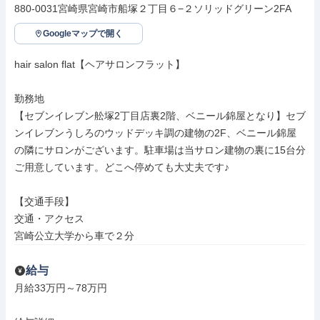
880-0031宮崎県宮崎市船塚２丁目６−２ソリッドグリーン2FA
Googleマップで開く
hair salon flat【ヘアサロンフラット】

勤務地

【セブンイレブン舩塚2丁目店裏2階、ベニール錦屋となり】セブ
ンイレブンうしろのウッドデッキ調の建物の2F、ベニール錦屋
の隣にサロンがございます。駐車場は当サロン建物の裏に15台分
ご用意しています。どこへ停めても大丈夫です♪

【交通手段】

交通・アクセス

宮崎公立大学から車で２分
給与
月給33万円～78万円
