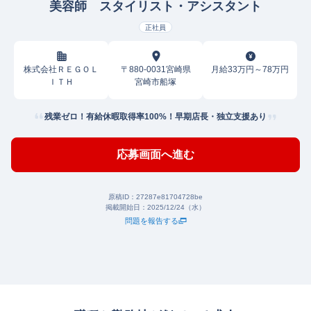
美容師 スタイリスト・アシスタント
正社員
株式会社ＲＥＧＯＬ
〒880-0031宮崎県
月給33万円～78万円
ＩＴＨ
宮崎市船塚
残業ゼロ！有給休暇取得率100%！早期店長・独立支援あり
応募画面へ進む
原稿ID：
27287e81704728be
掲載開始日：
2025/12/24（水）
問題を報告する