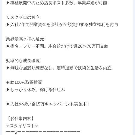
▶︎積極展開中のため店長ポスト多数。早期昇進が可能

リスクゼロの独立

▶︎入社7年で開業資金を会社が全額負担する独立権利を付与

業界最高水準の還元

▶︎指名・フリー不問。歩合給だけで月28〜78万円支給

効率的な成長環境

▶︎無駄な居残り練習なし。定時退勤で技術と生活を両立

有給100%取得推奨

▶︎しっかり休み、稼げる仕組み

▶︎入社お祝い金15万キャンペーンも実施中！

【お仕事内容】

✨スタイリスト✨

￣￣V￣￣￣￣￣￣￣￣￣￣￣￣￣￣￣
