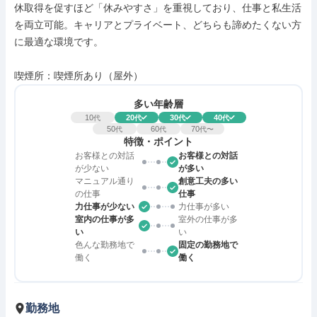
休取得を促すほど「休みやすさ」を重視しており、仕事と私生活
を両立可能。キャリアとプライベート、どちらも諦めたくない方
に最適な環境です。

喫煙所：喫煙所あり（屋外）
多い年齢層
10
20
30
40
代
代
代
代
50
60
70
代
代
代〜
特徴・ポイント
お客様との対話
お客様との対話
が少ない
が多い
マニュアル通り
創意工夫の多い
の仕事
仕事
力仕事が少ない
力仕事が多い
室内の仕事が多
室外の仕事が多
い
い
色んな勤務地で
固定の勤務地で
働く
働く
勤務地