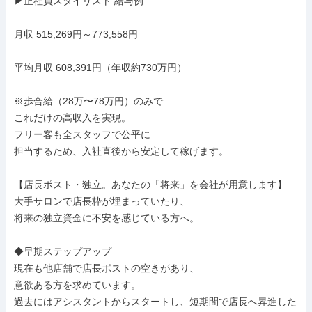
▶︎正社員スタイリスト 給与例

月収 515,269円～773,558円

平均月収 608,391円（年収約730万円）

※歩合給（28万〜78万円）のみで

これだけの高収入を実現。

フリー客も全スタッフで公平に

担当するため、入社直後から安定して稼げます。

【店長ポスト・独立。あなたの「将来」を会社が用意します】

大手サロンで店長枠が埋まっていたり、

将来の独立資金に不安を感じている方へ。

◆早期ステップアップ

現在も他店舗で店長ポストの空きがあり、

意欲ある方を求めています。

過去にはアシスタントからスタートし、短期間で店長へ昇進した