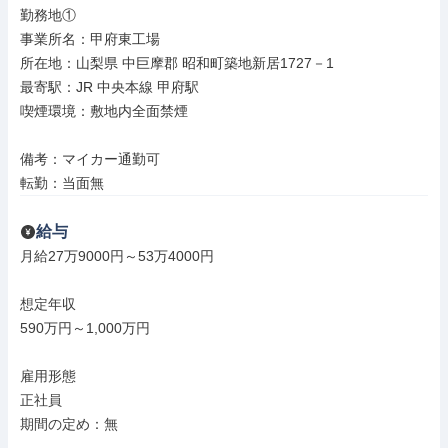
勤務地①

事業所名：甲府東工場

所在地：山梨県 中巨摩郡 昭和町築地新居1727－1

最寄駅：JR 中央本線 甲府駅

喫煙環境：敷地内全面禁煙

備考：マイカー通勤可

転勤：当面無
給与
月給27万9000円～53万4000円

想定年収

590万円～1,000万円

雇用形態

正社員

期間の定め：無
