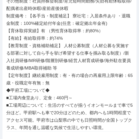
その他制度：社員持株会制度/育児短時間勤務/失効有給休暇取得/
配偶者出産時休暇/産前産後休暇

制度備考：【各手当・制度補足】 寮社宅：入居条件あり ・退職
金制度：100%確定給付年金(任意：確定拠出年金有)

【育休取得実績】有 （男性育休取得率：約80%）

【有給】有給取得率：約74%

【教育制度・資格補助補足】 人材公募制度（人材公募を実施す
る部署に対して自ら手を挙げ希望する仕事を掴み取る制度）/新
入社員研修/MR研修/階層別研修/経営人材育成研修/海外駐在要員
養成研修/MBA取得補助 等

【定年制度】継続雇用制度：有・有の場合の再雇用上限年齢：65
歳・役職定年有無：無

◆甲府工場について◆

■工場内食堂あり、定食：460円～

■工場周辺について：生活のすべてが揃うイオンモールまで車で5
分ほど。甲府駅へも車で20分ほどのため、都内へも1時間程度で
アクセス可能。甲府市は山梨県の中でも日照時間が全国トップク
ラス、年間を通し温暖な気候で生活しやすい環境。