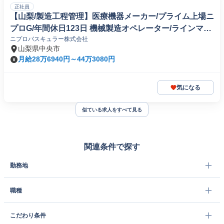
正社員
【山梨/製造工程管理】医療機器メーカー/プライム上場ニ
プロG/年間休日123日 機械製造オペレーター/ラインマネ
ニプロバスキュラー株式会社
ージャー
山梨県中央市
月給28万6940円～44万3080円
気になる
似ている求人をすべて見る
関連条件で探す
勤務地
職種
こだわり条件