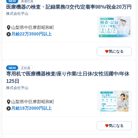
NEW
派遣社員
医療機器の検査・記録業務/3交代/定着率98%/祝金20万円
株式会社平山
山梨県中巨摩郡昭和町
月給22万3500円以上
気になる
NEW
正社員
専用机で医療機器検査/座り作業/土日休/女性活躍中/年休
125日
株式会社平山
山梨県中巨摩郡昭和町
月給19万2000円以上
気になる