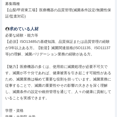
募集職種

【山梨/甲府東工場】医療機器の品質管理(滅菌条件設定/無菌性保
証/監査対応)
求めている人材
必要な経験・能力等

【必須】ISO13485の基礎知識、品質保証または品質管理の経験
が3年以上ある方。【歓迎】滅菌関連規格(ISO11135、ISO11137
等)の理解、滅菌バリデーション業務の経験がある方。

【魅力】医療機器の多くは、使用前に滅菌処理が必要不可欠で
す。滅菌が不十分であれば、健康被害を引き起こす可能性がある
ため、滅菌業務は極めて重要な役割を担っています。滅菌業務に
従事することで、滅菌の重要性やその影響の大きさを深く理解
し、滅菌条件の設定や維持管理を通じて、人々の健康に貢献して
いることを実感できます。

学歴・資格

学歴：大学院 大学
