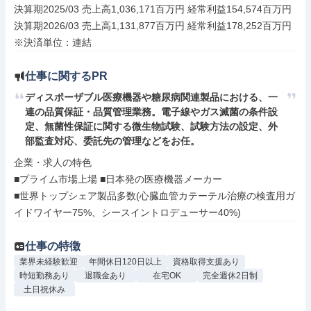
決算期2025/03 売上高1,036,171百万円 経常利益154,574百万円

決算期2026/03 売上高1,131,877百万円 経常利益178,252百万円

※決済単位：連結
仕事に関するPR
ディスポーザブル医療機器や糖尿病関連製品における、一
連の品質保証・品質管理業務。電子線やガス滅菌の条件設
定、無菌性保証に関する微生物試験、試験方法の設定、外
部監査対応、委託先の管理などをお任。
企業・求人の特色

■プライム市場上場 ■日本発の医療機器メーカー

■世界トップシェア製品多数(心臓血管カテーテル治療の検査用ガ
イドワイヤー75%、シースイントロデューサー40%)
仕事の特徴
業界未経験歓迎
年間休日120日以上
資格取得支援あり
時短勤務あり
退職金あり
在宅OK
完全週休2日制
土日祝休み