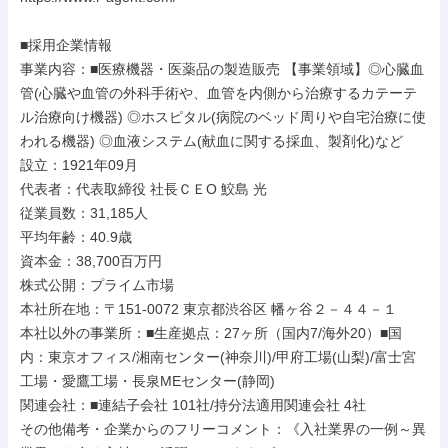
■採用企業情報

事業内容：■医療機器・医薬品の製造販売 【事業領域】◎心臓血
管(心臓や血管の外科手術や、血管を内側から治療するカテーテ
ル治療向け機器) ◎ホスピタル(病院のベッド周りや自宅治療に使
われる機器) ◎血液システム(献血に関する採血、製剤化)など

設立：1921年09月

代表者：代表取締役 社長ＣＥО 鮫島 光

従業員数：31,185人

平均年齢：40.9歳

資本金：38,700百万円

株式公開：プライム市場

本社所在地：〒151-0072 東京都渋谷区 幡ヶ谷２－４４－１

本社以外の事業所：■生産拠点：27ヶ所（国内7/海外20）■国
内：東京オフィス/湘南センター(神奈川)/甲府工場(山梨)/富士宮
工場・愛鷹工場・長泉MEセンター(静岡)

関連会社：■連結子会社 101社/持分法適用関連会社 4社

その他備考・企業からのフリーコメント：《入社業界の一例～異