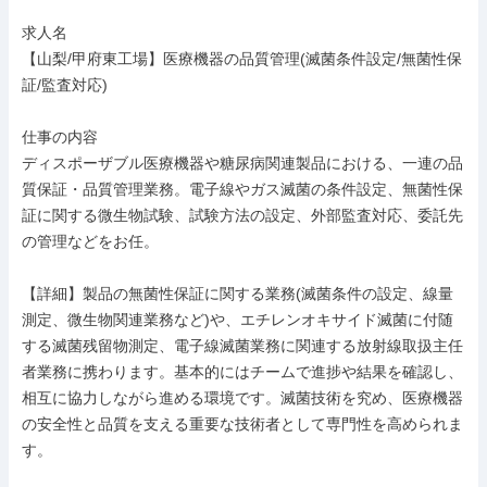
求人名

【山梨/甲府東工場】医療機器の品質管理(滅菌条件設定/無菌性保
証/監査対応)

仕事の内容

ディスポーザブル医療機器や糖尿病関連製品における、一連の品
質保証・品質管理業務。電子線やガス滅菌の条件設定、無菌性保
証に関する微生物試験、試験方法の設定、外部監査対応、委託先
の管理などをお任。

【詳細】製品の無菌性保証に関する業務(滅菌条件の設定、線量
測定、微生物関連業務など)や、エチレンオキサイド滅菌に付随
する滅菌残留物測定、電子線滅菌業務に関連する放射線取扱主任
者業務に携わります。基本的にはチームで進捗や結果を確認し、
相互に協力しながら進める環境です。滅菌技術を究め、医療機器
の安全性と品質を支える重要な技術者として専門性を高められま
す。
