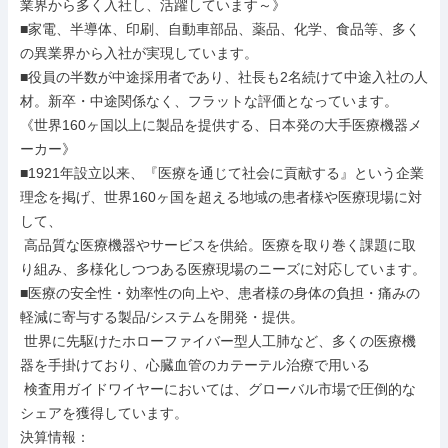
業界から多く入社し、活躍しています～》

■家電、半導体、印刷、自動車部品、薬品、化学、食品等、多く
の異業界から入社が実現しています。

■役員の半数が中途採用者であり、社長も2名続けて中途入社の人
材。新卒・中途関係なく、フラットな評価となっています。

《世界160ヶ国以上に製品を提供する、日本発の大手医療機器メ
ーカー》

■1921年設立以来、『医療を通じて社会に貢献する』という企業
理念を掲げ、世界160ヶ国を超える地域の患者様や医療現場に対
して、

 高品質な医療機器やサービスを供給。医療を取り巻く課題に取
り組み、多様化しつつある医療現場のニーズに対応しています。

■医療の安全性・効率性の向上や、患者様の身体の負担・痛みの
軽減に寄与する製品/システムを開発・提供。

 世界に先駆けたホローファイバー型人工肺など、多くの医療機
器を手掛けており、心臓血管のカテーテル治療で用いる

 検査用ガイドワイヤーにおいては、グローバル市場で圧倒的な
シェアを獲得しています。

決算情報：
