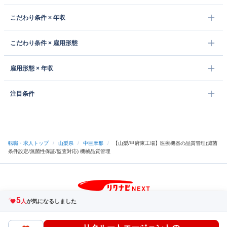
こだわり条件 × 年収
こだわり条件 × 雇用形態
雇用形態 × 年収
注目条件
転職・求人トップ
/
山梨県
/
中巨摩郡
/
【山梨/甲府東工場】医療機器の品質管理(滅菌
条件設定/無菌性保証/監査対応) 機械品質管理
5
サイトトップへ
人
が気になるしました
中途採用をご検討の企業様
利用規約・プライバシーポリシー
サイトマップ