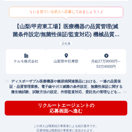
いま見ている求人へ応募してみましょう！
【山梨/甲府東工場】医療機器の品質管理(滅
菌条件設定/無菌性保証/監査対応) 機械品質管
理
正社員
テルモ株式会社
山梨県中巨摩郡
月給27万9000円～
53万4000円
ディスポーザブル医療機器や糖尿病関連製品における、一連の品質保
証・品質管理業務。電子線やガス滅菌の条件設定、無菌性保証に関する
微生物試験、試験方法の設定、外部監査対応、委託先の管理などをお
任。
リクルートエージェントの
応募画面へ進む
この求人は職業紹介事業者による紹介案件です。
応募情報は職業紹介事業者に送信されます。