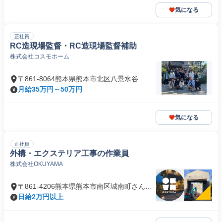
気になる
正社員
RC造現場監督・RC造現場監督補助
株式会社コスモホーム
〒861-8064熊本県熊本市北区八景水谷
月給35万円～50万円
気になる
正社員
外構・エクステリア工事の作業員
株式会社OKUYAMA
〒861-4206熊本県熊本市南区城南町さんさ
ん
日給2万円以上