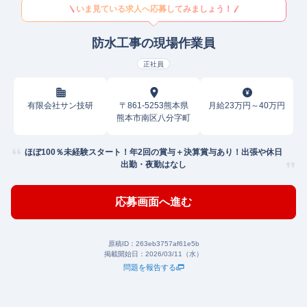
いま見ている求人へ応募してみましょう！
防水工事の現場作業員
正社員
有限会社サン技研
〒861-5253熊本県
月給23万円～40万円
熊本市南区八分字町
ほぼ100％未経験スタート！年2回の賞与＋決算賞与あり！出張や休日
出勤・夜勤はなし
応募画面へ進む
原稿ID：
263eb3757af61e5b
掲載開始日：
2026/03/11（水）
問題を報告する