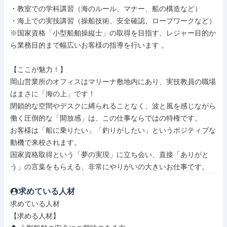
・教室での学科講習（海のルール、マナー、船の構造など）

・海上での実技講習（操船技術、安全確認、ロープワークなど）

※国家資格「小型船舶操縦士」の取得を目指す、レジャー目的か
ら業務目的まで幅広いお客様の指導を行います 。

【ここが魅力！】

岡山営業所のオフィスはマリーナ敷地内にあり、実技教員の職場
はまさに「海の上」です！

閉鎖的な空間やデスクに縛られることなく、波と風を感じながら
働く圧倒的な「開放感」は、この仕事ならではの特権です。

お客様は「船に乗りたい」「釣りがしたい」というポジティブな
動機で来校されます。

国家資格取得という「夢の実現」に立ち会い、直接「ありがと
う」の言葉をもらえる、非常にやりがいの大きいお仕事です。
求めている人材
求めている人材

【求める人材】
