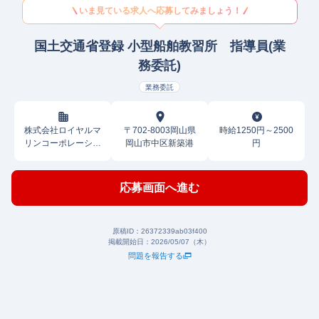
いま見ている求人へ応募してみましょう！
国土交通省登録 小型船舶教習所 指導員(業
務委託)
業務委託
株式会社ロイヤルマ
〒702-8003岡山県
時給1250円～2500
リンコーポレーショ
岡山市中区新築港
円
ン
応募画面へ進む
原稿ID：
26372339ab03f400
掲載開始日：
2026/05/07（木）
問題を報告する