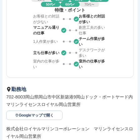
50
60
70
代
代
代〜
特徴・ポイント
お客様との対話
お客様との対話
が少ない
が多い
マニュアル通り
創意工夫の多い
の仕事
仕事
チーム作業が多
1人作業が多い
い
デスクワークが
立ち仕事が多い
多い
室内の仕事が多
室外の仕事が多
い
い
勤務地
702-8003岡山県岡山市中区新築港9岡山ドック・ボートヤード内
マリンライセンスロイヤル岡山営業所
Googleマップで開く
株式会社ロイヤルマリンコーポレーション　マリンライセンスロ
イヤル岡山営業所
