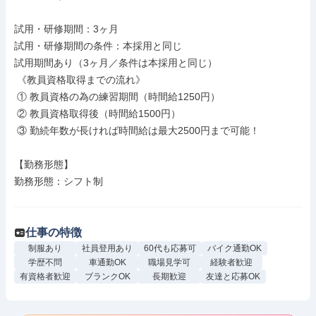
試用・研修期間：3ヶ月

試用・研修期間の条件：本採用と同じ

試用期間あり（3ヶ月／条件は本採用と同じ）

 《教員資格取得までの流れ》

 ① 教員資格の為の練習期間（時間給1250円） 

 ② 教員資格取得後（時間給1500円） 

 ③ 勤続年数が長ければ時間給は最大2500円まで可能！

【勤務形態】

勤務形態：シフト制

仕事の特徴
制服あり
社員登用あり
60代も応募可
バイク通勤OK
学歴不問
車通勤OK
職場見学可
経験者歓迎
有資格者歓迎
ブランクOK
長期歓迎
友達と応募OK