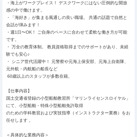
・海上がワークプレイス！ デスクワークにはない圧倒的な開放
感の中で働けます。

・「海好き」が集まる風通しの良い職場。 共通の話題で自然と
会話が弾みます！

・週1日〜OK！ ご自身のペースに合わせて柔軟な働き方が可能
です。

・ 万全の教育体制。 教員資格取得までのサポートがあり、未経
験でも安心♪

・ シニア世代活躍中！ 元警察や元海上保安部、元海上自衛隊、
元外航・内航船の船長など

 60歳以上のスタッフが多数在籍。

【仕事内容】

国土交通省登録の小型船舶教習所「マリンライセンスロイヤル」
にて、小型船舶・特殊小型船舶免許取得

のための学科教習および実技指導（インストラクター業務）をお
任せします 。

＜具体的な業務内容＞
