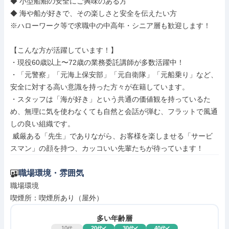
◆ 小型船舶の安全にご興味のある方

◆ 海や船が好きで、その楽しさと安全を伝えたい方

※ハローワーク等で求職中の中高年・シニア層も歓迎します！

【こんな方が活躍しています！】

・現役60歳以上〜72歳の業務委託講師が多数活躍中！

・「元警察」「元海上保安部」「元自衛隊」「元船乗り」など、
安全に対する高い意識を持った方々が在籍しています。

・スタッフは「海が好き」という共通の価値観を持っているた
め、無理に気を使わなくても自然と会話が弾む、フラットで風通
しの良い組織です。

 威厳ある「先生」でありながら、お客様を楽しませる「サービ
スマン」の顔を持つ、カッコいい先輩たちが待っています！
職場環境・雰囲気
職場環境

喫煙所：喫煙所あり（屋外）
多い年齢層
10
20
30
40
代
代
代
代