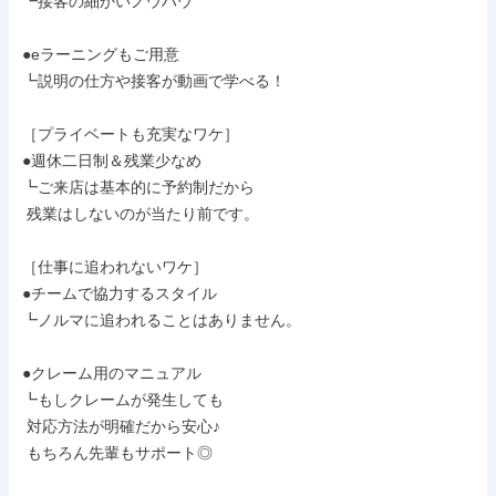
┗接客の細かいノウハウ

●eラーニングもご用意

┗説明の仕方や接客が動画で学べる！

［プライベートも充実なワケ］

●週休二日制＆残業少なめ

┗ご来店は基本的に予約制だから

 残業はしないのが当たり前です。

［仕事に追われないワケ］

●チームで協力するスタイル

┗ノルマに追われることはありません。

●クレーム用のマニュアル

┗もしクレームが発生しても

 対応方法が明確だから安心♪

 もちろん先輩もサポート◎
