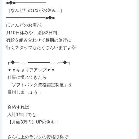
■◆■━━━━━━━

［なんと年の1/3がお休み！］

━━━━━━━━━■◆■

ほとんどのお店が、

月10日休みや、週休2日制。

有給を組み合わせて長期の旅行に

行くスタッフもたくさんいますよ◎

┏◆━……───────……━◆┓

 ▼▼キャリアアップ▼▼

 仕事に慣れてきたら

 「ソフトバンク資格認定制度」を

 目指しましょう！

 合格すれば

 入社1年目でも

 【月給3万円】UPの例も！

 さらに上のランクの資格取得で
