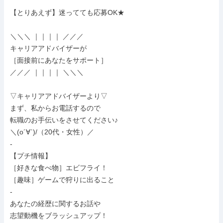
【とりあえず】迷ってても応募OK★

＼＼＼ ｜｜｜｜ ／／／

キャリアアドバイザーが

［面接前にあなたをサポート］

／／／ ｜｜｜｜ ＼＼＼

▽キャリアアドバイザーより▽

まず、私からお電話するので

転職のお手伝いをさせてください♪

＼(o´∀`)/（20代・女性）／

-

【プチ情報】

［好きな食べ物］エビフライ！

［趣味］ゲームで狩りに出ること

-

あなたの経歴に関するお話や

志望動機をブラッシュアップ！
