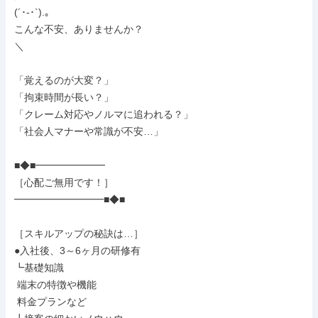
(´･-･`).｡

こんな不安、ありませんか？

＼

「覚えるのが大変？」

「拘束時間が長い？」

「クレーム対応やノルマに追われる？」

「社会人マナーや常識が不安…」

■◆■━━━━━━━

［心配ご無用です！］

━━━━━━━━━■◆■

［スキルアップの秘訣は…］

●入社後、3～6ヶ月の研修有

┗基礎知識

 端末の特徴や機能

 料金プランなど
