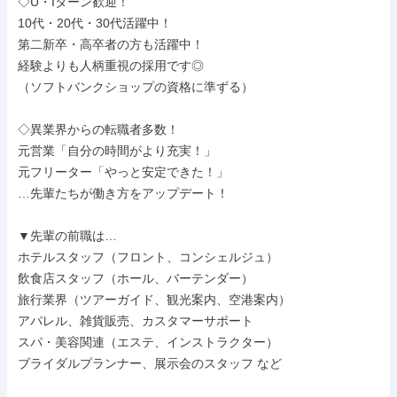
◇U・Iターン歓迎！

10代・20代・30代活躍中！

第二新卒・高卒者の方も活躍中！

経験よりも人柄重視の採用です◎

（ソフトバンクショップの資格に準ずる）

◇異業界からの転職者多数！

元営業「自分の時間がより充実！」

元フリーター「やっと安定できた！」

…先輩たちが働き方をアップデート！

▼先輩の前職は…

ホテルスタッフ（フロント、コンシェルジュ）

飲食店スタッフ（ホール、バーテンダー）

旅行業界（ツアーガイド、観光案内、空港案内）

アパレル、雑貨販売、カスタマーサポート

スパ・美容関連（エステ、インストラクター）

ブライダルプランナー、展示会のスタッフ など
