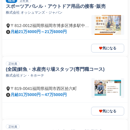
NEW
正社員
スポーツアパレル・アウトドア用品の接客･販売
株式会社 オッシュマンズ・ジャパン
〒812-0012福岡県福岡市博多区博多駅中央
街
月給21万4000円～21万6000円
気になる
正社員
(全国)鮮魚・水産売り場スタッフ(専門職コース)
株式会社ドン・キホーテ
〒819-0041福岡県福岡市西区拾六町
月給31万5000円～47万5000円
気になる
正社員