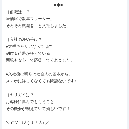
━━━━━━━━━━━━■◆■

［前職は…？］

居酒屋で数年フリーター。

そろそろ就職を…と入社しました。

［入社の決め手は？］

●大手キャリアならではの

制度＆待遇が整っている！

両親も安心して応援してくれました。

●入社後の研修は社会人の基本から。

スマホに詳しくなくても問題ないです♪

［ヤリガイは？］

お客様に喜んでもらうこと！

その機会が増えていて嬉しいです！

＼ (*´∀｀)人('Ｕ'＊人) ／
