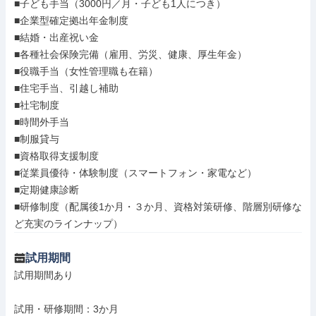
■子ども手当（3000円／月・子ども1人につき）

■企業型確定拠出年金制度

■結婚・出産祝い金

■各種社会保険完備（雇用、労災、健康、厚生年金）

■役職手当（女性管理職も在籍）

■住宅手当、引越し補助

■社宅制度

■時間外手当

■制服貸与

■資格取得支援制度

■従業員優待・体験制度（スマートフォン・家電など）

■定期健康診断

■研修制度（配属後1か月・３か月、資格対策研修、階層別研修な
ど充実のラインナップ）
試用期間
試用期間あり

試用・研修期間：3か月
