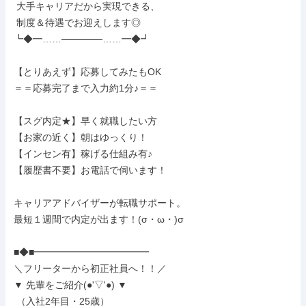
 大手キャリアだから実現できる、

 制度＆待遇でお迎えします◎

┗◆━……──────……━◆┛

【とりあえず】応募してみたもOK

＝＝応募完了まで入力約1分♪＝＝

【スグ内定★】早く就職したい方

【お家の近く】朝はゆっくり！

【インセン有】稼げる仕組み有♪

【履歴書不要】お電話で伺います！

キャリアアドバイザーが転職サポート。

最短１週間で内定が出ます！(σ・ω・)σ

■◆■━━━━━━━━━━━━

＼フリーターから初正社員へ！！／

▼ 先輩をご紹介(●'▽'●) ▼

 （入社2年目・25歳）
