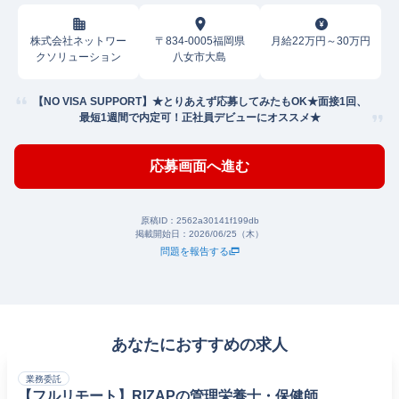
株式会社ネットワー
〒834-0005福岡県
月給22万円～30万円
クソリューション
八女市大島
【NO VISA SUPPORT】★とりあえず応募してみたもOK★面接1回、
最短1週間で内定可！正社員デビューにオススメ★
応募画面へ進む
原稿ID：
2562a30141f199db
掲載開始日：
2026/06/25（木）
問題を報告する
あなたにおすすめの求人
業務委託
【フルリモート】RIZAPの管理栄養士・保健師