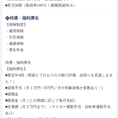
■育児休暇（取得率100％！復職実績95％）
待遇・福利厚生
【保険制度】

・雇用保険

・労災保険

・健康保険

・厚生年金

待遇・福利厚生

【福利厚生】

■査定年4回（実績とプロセスの２軸で評価。頑張りを見逃しませ
ん！）

■資格手当（月１万円～8万円／月※対象資格が多数あり！)

■退職金

■報奨金（月ごとの実績に応じて毎月支給）

■交通費（月２万円まで）（マイカー通勤手当・自転車通勤手当
あり）
