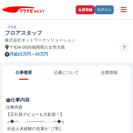
会員登録
ログイン
正社員
フロアスタッフ
株式会社ネットワークソリューション
〒834-0005福岡県八女市大島
月給22万円～30万円
仕事概要
応募について
企業情報
仕事内容
仕事内容

【正社員デビューも大歓迎！】

┏◆━……──────……━◆┓

 社会人未経験の先輩が［7割］
