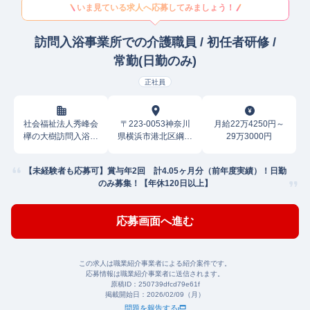
いま見ている求人へ応募してみましょう！
訪問入浴事業所での介護職員 / 初任者研修 /
常勤(日勤のみ)
正社員
社会福祉法人秀峰会
〒223-0053神奈川
月給22万4250円～
欅の大樹訪問入浴サ
県横浜市港北区綱島
29万3000円
ービス
西
【未経験者も応募可】賞与年2回 計4.05ヶ月分（前年度実績）！日勤
のみ募集！【年休120日以上】
応募画面へ進む
この求人は職業紹介事業者による紹介案件です。
応募情報は職業紹介事業者に送信されます。
原稿ID：
250739dfcd79e61f
掲載開始日：
2026/02/09（月）
問題を報告する