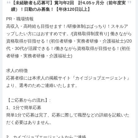
【未経験者も応募可】賞与年2回　計4.05ヶ月分（前年度実
績）！日勤のみ募集！【年休120日以上】
PR・職場情報

高収入・高時給も目指せます！/研修体制はばっちり！スキルア
ップしたい方にはおすすめです。/[資格取得制度有り] 働きながら
資格取得が目指せる！(初任者研修・実務者研修・介護福祉士)/20
代・30代が活躍できる！/働きながら資格取得が目指せる！(初任
者研修・実務者研修・介護福祉士)

求人の特徴

応募者様には本求人の掲載サイト『カイゴジョブエージェント』
より、選考のためご連絡いたします。

【ご応募からの流れ】:

1、1分で簡単応募

簡単1分で応募は完了、応募に際して職歴などの詳細を記載いた
だく必要はありません。

2、カイゴジョブエージェントからご連絡
