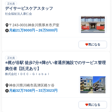
正社員
デイサービスケアスタッフ
社会福祉法人康仁会
〒243-0031神奈川県厚木市戸室
月給21万9000円～26万5000円
気になる
正社員
⭐梶が谷駅 徒歩7分⭐障がい者通所施設でのサービス管理
責任者【託児あり】
株式会社ＩＤＥＣ－Ｇｌｏｂａｌ
神奈川県川崎市高津区梶ケ谷
月給32万7608円～33万3023円
気になる