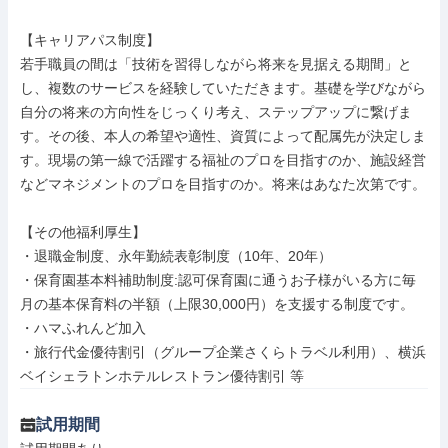
【キャリアパス制度】

若手職員の間は「技術を習得しながら将来を見据える期間」と
し、複数のサービスを経験していただきます。基礎を学びながら
自分の将来の方向性をじっくり考え、ステップアップに繋げま
す。その後、本人の希望や適性、資質によって配属先が決定しま
す。現場の第一線で活躍する福祉のプロを目指すのか、施設経営
などマネジメントのプロを目指すのか。将来はあなた次第です。

【その他福利厚生】

・退職金制度、永年勤続表彰制度（10年、20年）

・保育園基本料補助制度:認可保育園に通うお子様がいる方に毎
月の基本保育料の半額（上限30,000円）を支援する制度です。

・ハマふれんど加入

・旅行代金優待割引（グループ企業さくらトラベル利用）、横浜
ベイシェラトンホテルレストラン優待割引 等
試用期間