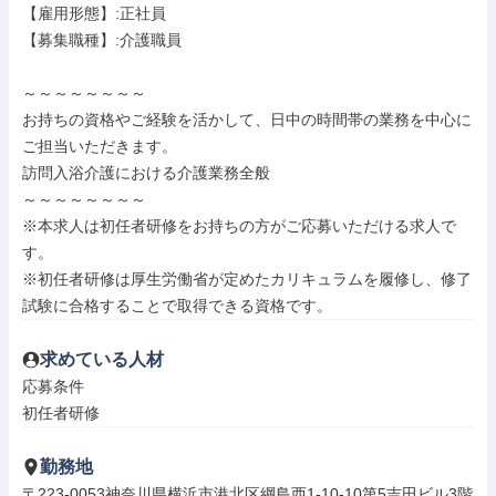
【雇用形態】:正社員

【募集職種】:介護職員

～～～～～～～～

お持ちの資格やご経験を活かして、日中の時間帯の業務を中心に
ご担当いただきます。

訪問入浴介護における介護業務全般

～～～～～～～～

※本求人は初任者研修をお持ちの方がご応募いただける求人で
す。

※初任者研修は厚生労働省が定めたカリキュラムを履修し、修了
試験に合格することで取得できる資格です。
求めている人材
応募条件

初任者研修
勤務地
〒223-0053神奈川県横浜市港北区綱島西1-10-10第5吉田ビル3階