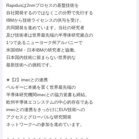
Rapidusは2nmプロセスの基盤技術を

自社開発するのではなくこの分野で先行する

IBMから技術ライセンスの供与を受け、

共同開発を進めています。当社の研究者

及び技術者は世界最先端の半導体研究拠点の

1つであるニューヨーク州アルバニーで

米国IBM・日本IBMの研究者と協働。

日本国内技術に留まらない世界的な

最新技術への挑戦です。

✬【2】imecとの連携

ベルギーに本拠を置く世界最先端の

半導体研究機関imecとの協力覚書も締結。

欧州半導体エコシステムの中心的存在である

imecとの連携をきっかけにEUV技術への

アクセスとグローバルな研究開発

ネットワークへの参加を進めています。
