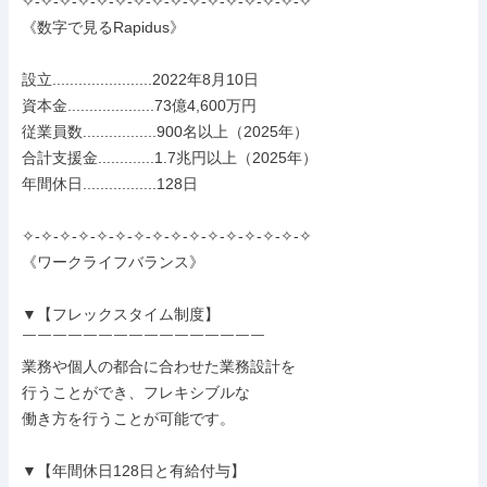
✧-✧-✧-✧-✧-✧-✧-✧-✧-✧-✧-✧-✧-✧-✧-✧

《数字で見るRapidus》

設立.......................2022年8月10日

資本金....................73億4,600万円

従業員数.................900名以上（2025年）

合計支援金.............1.7兆円以上（2025年）

年間休日.................128日

✧-✧-✧-✧-✧-✧-✧-✧-✧-✧-✧-✧-✧-✧-✧-✧

《ワークライフバランス》

▼【フレックスタイム制度】

￣￣￣￣￣￣￣￣￣￣￣￣￣￣￣￣

業務や個人の都合に合わせた業務設計を

行うことができ、フレキシブルな

働き方を行うことが可能です。

▼【年間休日128日と有給付与】
