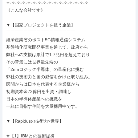
✧-✧-✧-✧-✧-✧-✧-✧-✧-✧-✧-✧-✧-✧-✧-✧

《こんな会社です》

▼【国家プロジェクトを担う企業】

￣￣￣￣￣￣￣￣￣￣￣￣￣￣￣￣

経済産業省のポスト5G情報通信システム

基盤強化研究開発事業を通じて、政府から

弊社への支援は累計で1.7兆円を超えており

その背景には世界最先端の

「2nmロジック半導体」の量産化に挑む

弊社の技術力と国の威信をかけた取り組み。

民間からは日本を代表する企業様から

初期資本金73億円を出資・調達し

日本の半導体産業への挑戦を

一緒に目指す仲間を大量採用中です。

▼【Rapidusの技術力×世界】

￣￣￣￣￣￣￣￣￣￣￣￣￣￣￣￣

✬【1】IBMとの技術提携
