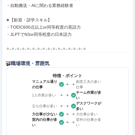
・自動搬送・AIに関わる業務経験者

✬【歓迎・語学スキル】

・TOEIC600点以上or同等程度の英語力

・JLPTでN3or同等程度の日本語力

✧-✧-✧-✧-✧-✧-✧-✧-✧-✧-✧-✧-✧-✧-✧-✧
職場環境・雰囲気
特徴・ポイント
マニュアル通り
創意工夫の多い
の仕事
仕事
チーム作業が多
1人作業が多い
い
デスクワークが
立ち仕事が多い
多い
力仕事が少ない
力仕事が多い
室内の仕事が多
室外の仕事が多
い
い