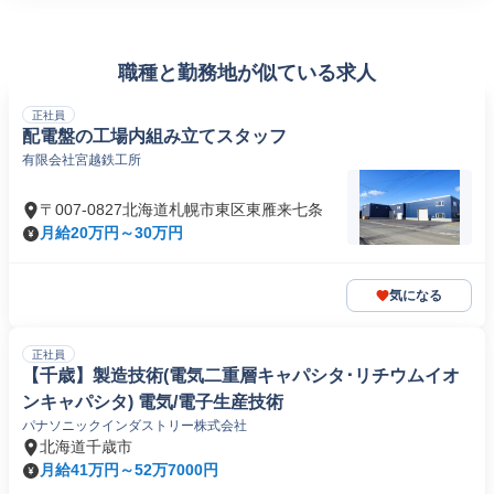
職種と勤務地が似ている求人
正社員
配電盤の工場内組み立てスタッフ
有限会社宮越鉄工所
〒007-0827北海道札幌市東区東雁来七条
月給20万円～30万円
気になる
正社員
【千歳】製造技術(電気二重層キャパシタ･リチウムイオ
ンキャパシタ) 電気/電子生産技術
パナソニックインダストリー株式会社
北海道千歳市
月給41万円～52万7000円