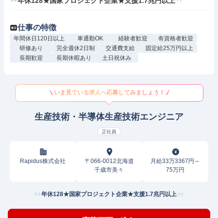
仕事の特徴
年間休日120日以上
車通勤OK
経験者歓迎
有資格者歓迎
研修あり
完全週休2日制
交通費支給
固定給25万円以上
長期歓迎
長期休暇あり
土日祝休み
いま見ている求人へ応募してみましょう！
生産技術・半導体生産技術エンジニア
正社員
Rapidus株式会社
〒066-0012北海道
月給33万3367円～
千歳市美々
75万円
年休128★国家プロジェクト企業★支援1.7兆円以上