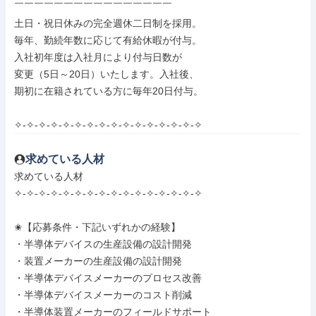
￣￣￣￣￣￣￣￣￣￣￣￣￣￣￣￣

土日・祝日休みの完全週休二日制を採用。

毎年、勤続年数に応じて有給休暇が付与。

入社初年度は入社月により付与日数が

変更（5日～20日）いたします。入社後、

期初に在籍されている方に毎年20日付与。

✧-✧-✧-✧-✧-✧-✧-✧-✧-✧-✧-✧-✧-✧-✧-✧
求めている人材
求めている人材

✧-✧-✧-✧-✧-✧-✧-✧-✧-✧-✧-✧-✧-✧-✧-✧

✬【応募条件・下記いずれかの経験】

・半導体デバイスの生産設備の設計開発

・装置メーカーの生産設備の設計開発

・半導体デバイスメーカーのプロセス改善

・半導体デバイスメーカーのコスト削減

・半導体装置メーカーのフィールドサポート
