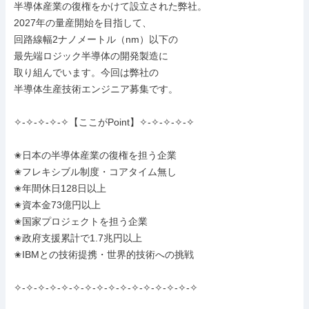
半導体産業の復権をかけて設立された弊社。

2027年の量産開始を目指して、

回路線幅2ナノメートル（nm）以下の

最先端ロジック半導体の開発製造に

取り組んでいます。今回は弊社の

半導体生産技術エンジニア募集です。

✧-✧-✧-✧-✧【ここがPoint】✧-✧-✧-✧-✧

✬日本の半導体産業の復権を担う企業

✬フレキシブル制度・コアタイム無し

✬年間休日128日以上

✬資本金73億円以上

✬国家プロジェクトを担う企業

✬政府支援累計で1.7兆円以上

✬IBMとの技術提携・世界的技術への挑戦

✧-✧-✧-✧-✧-✧-✧-✧-✧-✧-✧-✧-✧-✧-✧-✧
