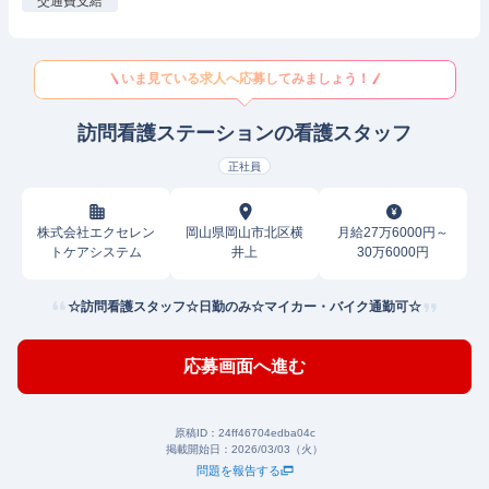
交通費支給
いま見ている求人へ応募してみましょう！
訪問看護ステーションの看護スタッフ
正社員
株式会社エクセレン
岡山県岡山市北区横
月給27万6000円～
トケアシステム
井上
30万6000円
☆訪問看護スタッフ☆日勤のみ☆マイカー・バイク通勤可☆
応募画面へ進む
原稿ID：
24ff46704edba04c
掲載開始日：
2026/03/03（火）
問題を報告する