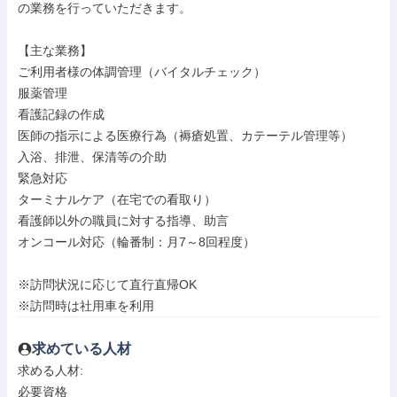
の業務を行っていただきます。

【主な業務】

ご利用者様の体調管理（バイタルチェック）

服薬管理

看護記録の作成

医師の指示による医療行為（褥瘡処置、カテーテル管理等）

入浴、排泄、保清等の介助

緊急対応

ターミナルケア（在宅での看取り）

看護師以外の職員に対する指導、助言

オンコール対応（輪番制：月7～8回程度）

※訪問状況に応じて直行直帰OK

※訪問時は社用車を利用
求めている人材
求める人材: 

必要資格
