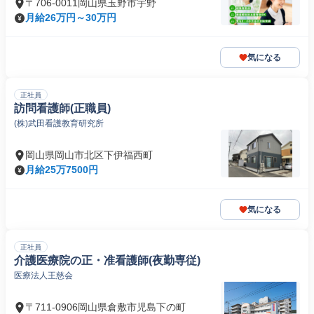
〒706-0011岡山県玉野市宇野
月給26万円～30万円
気になる
正社員
訪問看護師(正職員)
(株)武田看護教育研究所
岡山県岡山市北区下伊福西町
月給25万7500円
気になる
正社員
介護医療院の正・准看護師(夜勤専従)
医療法人王慈会
〒711-0906岡山県倉敷市児島下の町