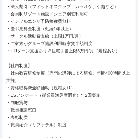
・法人割引（フィットネスクラブ、カラオケ、引越など）

・会員制リゾート施設／シェア別荘利用可

・インフルエンザ予防接種費無料

・慶弔見舞金制度（勤続1年以上）

・サークル活動費支給（上限1万円/月）

・ご家族がグループ施設利用時家賃半額制度

・UIJターン支援あり※住宅手当上限3万円/月（規程あり）

【社内制度】

・社内教育研修制度（専門の講師による研修、年間400時間以上
実施）

・資格取得費全額補助（規程あり）

・ESアンケート（従業員満足度調査）年2回実施

・制服貸与

・職員相談窓口

・表彰制度

・職員紹介（リファラル）制度
