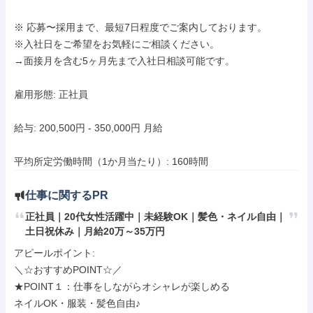
※ 応募〜採用まで、最短7日程度でご案内しております。

※入社日をご希望をお気軽にご相談ください。

→面接月を含む5ヶ月先まで入社日相談可能です。

雇用形態: 正社員

給与: 200,500円 - 350,000円 月給

平均所定労働時間（1か月当たり）: 160時間
仕事に関するPR
正社員｜20代女性活躍中｜未経験OK｜髪色・ネイル自由｜
土日祝休み｜月給20万～35万円
アピールポイント: 

＼☆おすすめPOINT☆／

★POINT１：仕事をしながらオシャレが楽しめる

ネイルOK・服装・髪色自由♪
