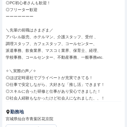
◎PC初心者さんも歓迎！

◎フリーター歓迎

ーーーーーーー

＼先輩の前職はさまざま／

アパレル販売、ホテルマン、介護スタッフ、受付 、

調理スタッフ、カフェスタッフ、コールセンター、

派遣事務、飲食業界、マスコミ業界、保育士、経理、

学校事務、コールセンター、不動産事務、一般事務etc.

✧＼実際の声／✧

◎ほぼ定時退社でプライベートが充実できてる！ 

◎仕事で安定しながら、大好きな「推し活」できます！

◎スキルに合った研修と仕事があり安心できました！

◎社会人経験もなかったけど社会人になれました、、！
勤務地
宮城県仙台市青葉区花京院