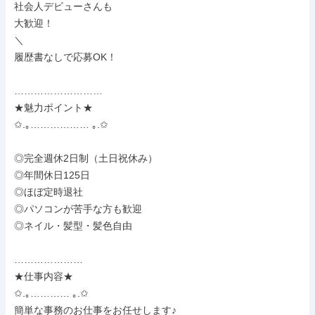
社会人デビューさんも

大歓迎！

＼

履歴書なしで応募OK！

………………………

★魅力ポイント★

✩.｡……………… ｡.✩

◎完全週休2日制（土日祝休み）

◎年間休日125日

◎ほぼ定時退社

◎パソコンが苦手な方も歓迎

◎ネイル・髪型・髪色自由

…………………

★仕事内容★

✩.｡………… ｡.✩

簡単な事務のお仕事をお任せします♪
