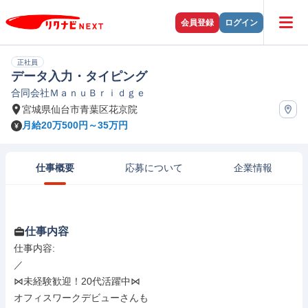
会員登録
ログイン
正社員
データ入力・タイピング
合同会社ＭａｎｕＢｒｉｄｇｅ
宮城県仙台市青葉区花京院
月給20万500円～35万円
仕事概要
応募について
企業情報
仕事内容
仕事内容: 

／

⋈未経験歓迎！20代活躍中⋈

オフィスワークデビューさんも
