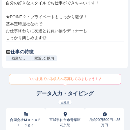
自分の好きなスタイルでお仕事ができちゃいます！

★POINT２：プライベートもしっかり確保！

基本定時退社なので

お仕事終わりに友達とお買い物やディナーも

しっかり楽しめます◎
仕事の特徴
残業なし
駅近5分以内
いま見ている求人へ応募してみましょう！
データ入力・タイピング
正社員
合同会社ＭａｎｕＢ
宮城県仙台市青葉区
月給20万500円～35
ｒｉｄｇｅ
花京院
万円