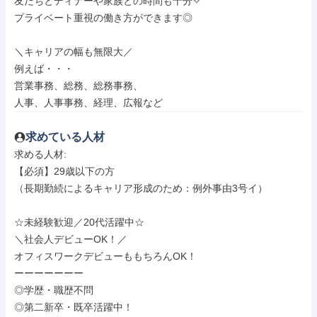
友だちとディナーや家族との時間も十分✧

プライベート重視の働き方ができます◎

＼キャリアの幅も無限大／

例えば・・・

営業事務、総務、総務事務、

人事、人事事務、経理、広報など
求めている人材
求める人材: 

【必須】29歳以下の方

（長期勤続によるキャリア形成のため：例外事由3号イ）

☆未経験歓迎／20代活躍中☆

＼社会人デビューOK！／

オフィスワークデビューももちろんOK！

ーーーーーーー

◎学歴・職歴不問

◎第二新卒・既卒活躍中！
