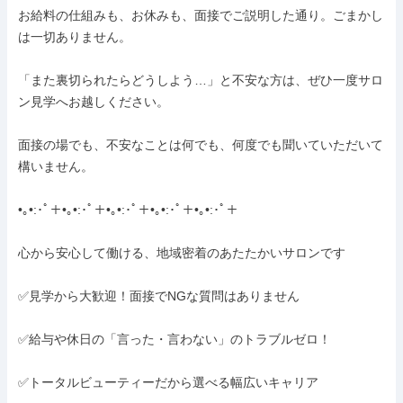
お給料の仕組みも、お休みも、面接でご説明した通り。ごまかし
は一切ありません。

「また裏切られたらどうしよう…」と不安な方は、ぜひ一度サロ
ン見学へお越しください。

面接の場でも、不安なことは何でも、何度でも聞いていただいて
構いません。

•｡•:･ﾟ＋•｡•:･ﾟ＋•｡•:･ﾟ＋•｡•:･ﾟ＋•｡•:･ﾟ＋

心から安心して働ける、地域密着のあたたかいサロンです

✅見学から大歓迎！面接でNGな質問はありません

✅給与や休日の「言った・言わない」のトラブルゼロ！

✅トータルビューティーだから選べる幅広いキャリア
