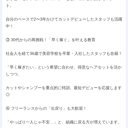
ト。

自分のペースで2〜3年かけてカットデビューしたスタッフも活躍
中！

③ 30代からの再挑戦！「早く稼ぐ」を叶える教育

社会人を経て36歳で美容学校を卒業・入社したスタッフも在籍！

「早く稼ぎたい」という希望に合わせ、得意なヘアセットを活か
しつつ、

カットやシャンプーを重点的に特訓。最短デビューを応援します
◎

④ フリーランスからの「出戻り」も大歓迎！

「やっぱり一人じゃ不安…」と、組織に戻る方が増えています。
