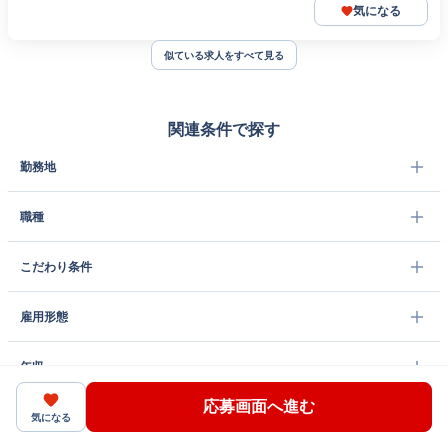
気になる
似ている求人をすべて見る
関連条件で探す
勤務地
職種
こだわり条件
雇用形態
年収
応募画面へ進む
職種 × 雇用形態
気になる