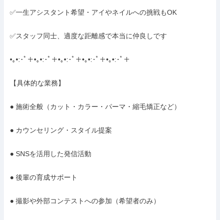
✅一生アシスタント希望・アイやネイルへの挑戦もOK

✅スタッフ同士、適度な距離感で本当に仲良しです

•｡•:･ﾟ＋•｡•:･ﾟ＋•｡•:･ﾟ＋•｡•:･ﾟ＋•｡•:･ﾟ＋

【具体的な業務】

● 施術全般（カット・カラー・パーマ・縮毛矯正など）

● カウンセリング・スタイル提案

● SNSを活用した発信活動

● 後輩の育成サポート

● 撮影や外部コンテストへの参加（希望者のみ）
