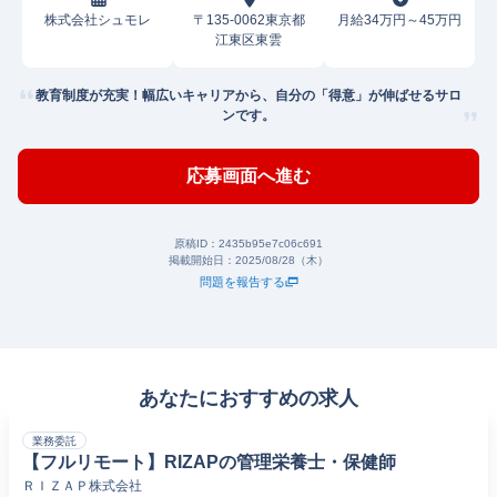
株式会社シュモレ
〒135-0062東京都
月給34万円～45万円
江東区東雲
教育制度が充実！幅広いキャリアから、自分の「得意」が伸ばせるサロ
ンです。
応募画面へ進む
原稿ID：
2435b95e7c06c691
掲載開始日：
2025/08/28（木）
問題を報告する
あなたにおすすめの求人
業務委託
【フルリモート】RIZAPの管理栄養士・保健師
ＲＩＺＡＰ株式会社