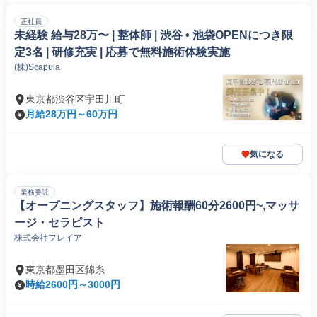
正社員
未経験 給与28万〜 | 整体師 | 渋谷 • 池袋OPENにつき限
定3名 | 研修充実 | 応募で無料施術体験実施
(株)Scapula
東京都渋谷区宇田川町
月給28万円～60万円
気になる
業務委託
【オープニングスタッフ】施術報酬60分2600円~,マッサ
ージ・セラピスト
株式会社フレイア
東京都墨田区錦糸
時給2600円～3000円