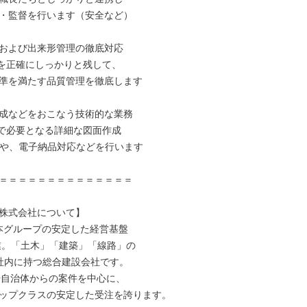
・監督を行います（安全など）

および出来形管理の徹底対応

録を正確にしっかりと残して、

準を満たす品質管理を徹底します

成などをおこなう技術的な業務

場で必要となる詳細な図面作成

）や、電子納品対応などを行います

＝＝＝＝＝＝＝＝＝＝＝＝＝＝

株式会社について】

日本グループの安定した経営基盤

創業。「土木」「建築」「線路」の

社内に持つ総合建設会社です。

や自治体からの案件を中心に、

ップクラスの安定した受注を誇ります。
