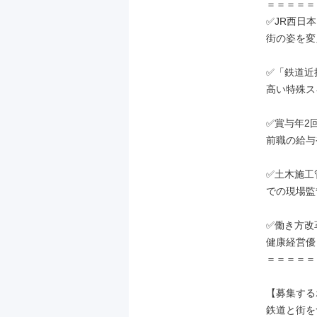
＝＝＝＝＝
✅JR西日
街の姿を変
✅「鉄道近
高い特殊ス
✅賞与年2回
前職の給与
✅土木施工
での現場監
✅働き方改
健康経営優良
＝＝＝＝＝
【募集する
鉄道と街を