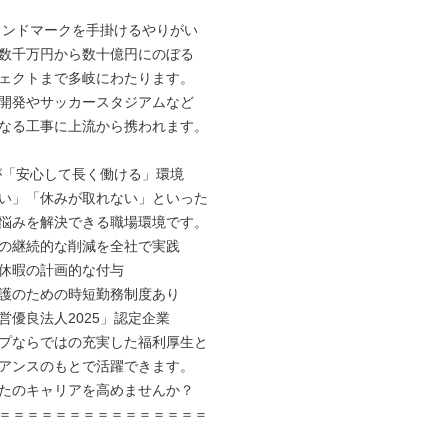
ランドマークを手掛けるやりがい

数千万円から数十億円にのぼる

ェクトまで多岐にわたります。

開発やサッカースタジアムなど

なる工事に上流から携われます。

が「安心して長く働ける」環境

い」「休みが取れない」といった

悩みを解決できる職場環境です。

の継続的な削減を全社で実践

休暇の計画的な付与

護のための時短勤務制度あり

営優良法人2025」認定企業

プならではの充実した福利厚生と

アンスのもとで活躍できます。

たのキャリアを高めませんか？

＝＝＝＝＝＝＝＝＝＝＝＝＝＝＝