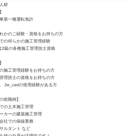
人材



車第一種運転免許

れかのご経験・資格をお持ちの方

での何らかの施工管理経験

は2級の各種施工管理技士資格



の施工管理経験をお持ちの方

管理技士の資格をお持ちの方

AD、Jw_cadの使用経験がある方

の前職例】

での土木施工管理

ーカーの建築施工管理

会社での保線業務

サルタント など

を持つ社員が活躍中です！
