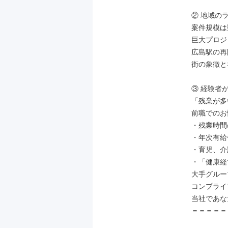
② 地域の
案件規模は
巨大プロジ
広島駅の再
街の象徴と
③ 経験者
「残業が多
前職でのお
・残業時間
・年次有給
・育児、介
・「健康経
大手グルー
コンプライ
当社であな
＝＝＝＝＝