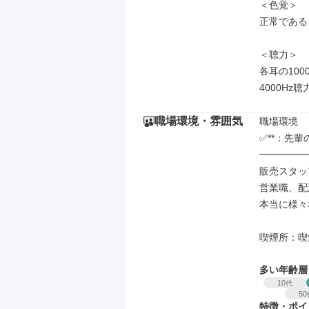
＜色覚＞

正常である
＜聴力＞

各耳の100
4000Hz
職場環境・雰囲気
職場環境

✅**：先輩の
━━━━━
販売スタッ
営業職、配
本当に様々
喫煙所：喫
多い年齢層
10
代
50
特徴・ポイ