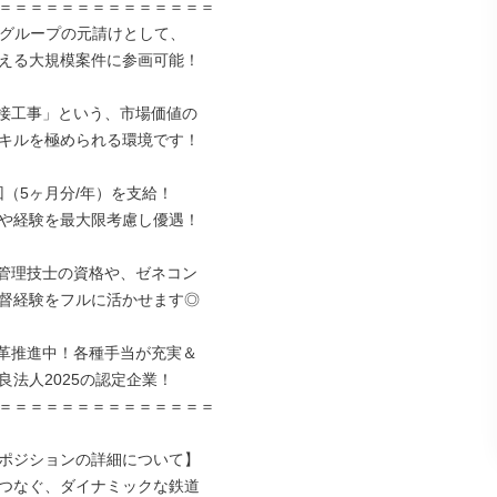
＝＝＝＝＝＝＝＝＝＝＝＝＝＝

本グループの元請けとして、

える大規模案件に参画可能！

接工事」という、市場価値の

キルを極められる環境です！

（5ヶ月分/年）を支給！

や経験を最大限考慮し優遇！

管理技士の資格や、ゼネコン

督経験をフルに活かせます◎

革推進中！各種手当が充実＆

法人2025の認定企業！

＝＝＝＝＝＝＝＝＝＝＝＝＝＝

ポジションの詳細について】

つなぐ、ダイナミックな鉄道
