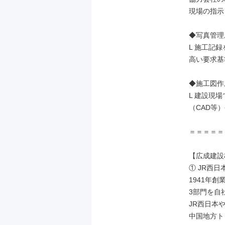
現場の指示
◆写真管理
L 施工記
高い要求基
◆施工図作
L 建設現
（CAD等
＝＝＝＝＝
【広成建設
① JR西
1941年
3部門を自
JR西日本
中国地方ト