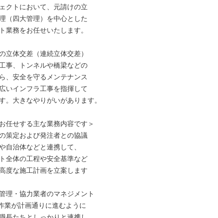
ェクトにおいて、元請けの立

理（四大管理）を中心とした

ト業務をお任せいたします。

の立体交差（連続立体交差）

工事、トンネルや橋梁などの

ら、安全を守るメンテナンス

広いインフラ工事を指揮して

す。大きなやりがいがあります。

お任せする主な業務内容です＞

の策定および発注者との協議

本や自治体などと連携して、

ト全体の工程や安全基準など

高度な施工計画を立案します

管理・協力業者のマネジメント

の作業が計画通りに進むように

職長たちとしっかりと連携し
