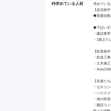
求めている人材
求めている
【必須条件】
◆普通自動
◆下記いず
・建設業界
・1級また
【歓迎条件】
・鉄道工事
・土木施工
・AutoC
【先輩たち
・ゼネコン
・ハウスメ
・他の鉄道
・建設コン
様々な経験