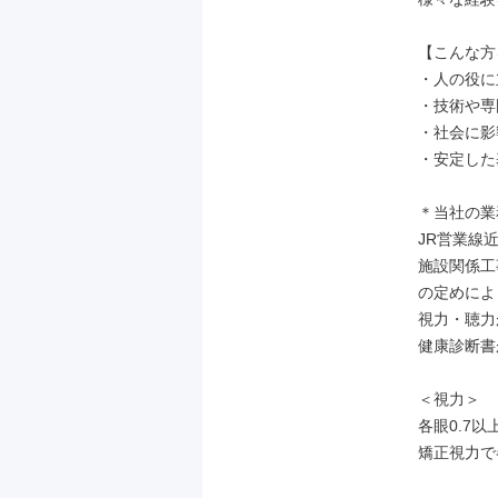
【こんな方
・人の役に
・技術や専
・社会に影
・安定した
＊当社の業
JR営業線
施設関係工
の定めによ
視力・聴力
健康診断書
＜視力＞

各眼0.7以
矯正視力で各