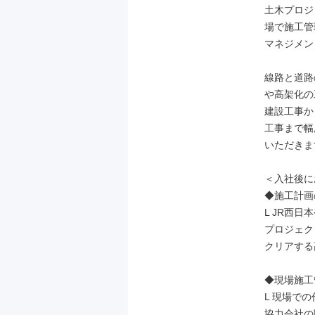
土木プロジ
場で施工管
マネジメン
線路と道路
や高架化の
建設工事か
工事まで幅
いただきま
＜入社後に
◆施工計画
L JR西日
プロジェク
クリアする
◆現場施工
L 現場で
協力会社の