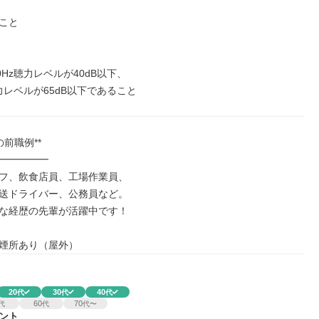
こと

0Hz聴力レベルが40dB以下、

聴力レベルが65dB以下であること
前職例**

━━━━━

フ、飲食店員、工場作業員、

送ドライバー、公務員など。

な経歴の先輩が活躍中です！

煙所あり（屋外）
20
30
40
代
代
代
60
70
代
代
代〜
ント