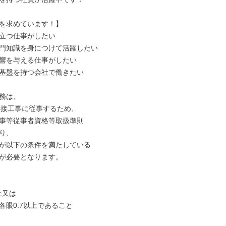
を求めています！】

立つ仕事がしたい

門知識を身につけて活躍したい

響を与える仕事がしたい

基盤を持つ会社で働きたい

務は、

近接工事に従事するため、

事等従事者資格等取扱準則

り、

が以下の条件を満たしている

が必要となります。

上又は

眼0.7以上であること
