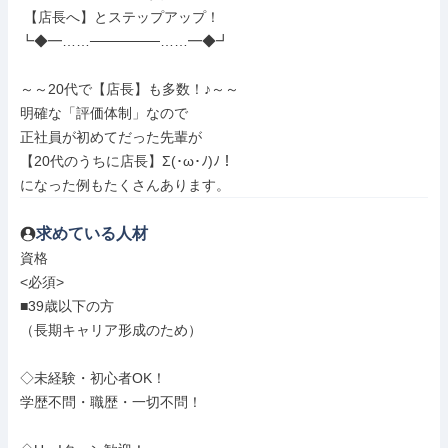
 【店長へ】とステップアップ！

┗◆━……───────……━◆┛

～～20代で【店長】も多数！♪～～

明確な「評価体制」なので

正社員が初めてだった先輩が

【20代のうちに店長】Σ(･ω･ﾉ)ﾉ！

になった例もたくさんあります。
求めている人材
資格

<必須>

■39歳以下の方

（長期キャリア形成のため）

◇未経験・初心者OK！

学歴不問・職歴・一切不問！
