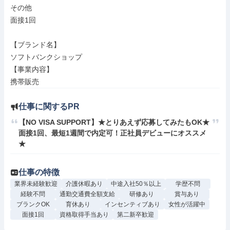
その他

面接1回

【ブランド名】

ソフトバンクショップ

【事業内容】

携帯販売
仕事に関するPR
【NO VISA SUPPORT】★とりあえず応募してみたもOK★
面接1回、最短1週間で内定可！正社員デビューにオススメ
★
仕事の特徴
業界未経験歓迎
介護休暇あり
中途入社50％以上
学歴不問
経験不問
通勤交通費全額支給
研修あり
賞与あり
ブランクOK
育休あり
インセンティブあり
女性が活躍中
面接1回
資格取得手当あり
第二新卒歓迎