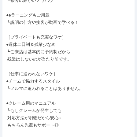
┗接客の細かいノウハウ

●eラーニングもご用意

┗説明の仕方や接客が動画で学べる！

［プライベートも充実なワケ］

●週休二日制＆残業少なめ

┗ご来店は基本的に予約制だから

 残業はしないのが当たり前です。

［仕事に追われないワケ］

●チームで協力するスタイル

┗ノルマに追われることはありません。

●クレーム用のマニュアル

┗もしクレームが発生しても

 対応方法が明確だから安心♪

 もちろん先輩もサポート◎
