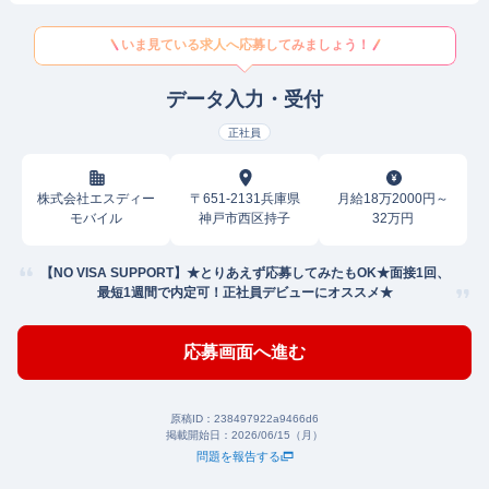
いま見ている求人へ応募してみましょう！
データ入力・受付
正社員
株式会社エスディー
〒651-2131兵庫県
月給18万2000円～
モバイル
神戸市西区持子
32万円
【NO VISA SUPPORT】★とりあえず応募してみたもOK★面接1回、
最短1週間で内定可！正社員デビューにオススメ★
応募画面へ進む
原稿ID：
238497922a9466d6
掲載開始日：
2026/06/15（月）
問題を報告する