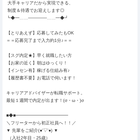
 大手キャリアだから実現できる、

 制度＆待遇でお迎えします◎

┗◆━……──────……━◆┛

【とりあえず】応募してみたもOK

＝＝応募完了まで入力約1分♪＝＝

【スグ内定★】早く就職したい方

【お家の近く】朝はゆっくり！

【インセン有】稼げる仕組み有♪

【履歴書不要】お電話で伺います！

キャリアアドバイザーが転職サポート。

最短１週間で内定が出ます！(σ・ω・)σ

■◆■━━━━━━━━━━━━

＼フリーターから初正社員へ！！／

▼ 先輩をご紹介(●'▽'●) ▼

 （入社2年目・25歳）
