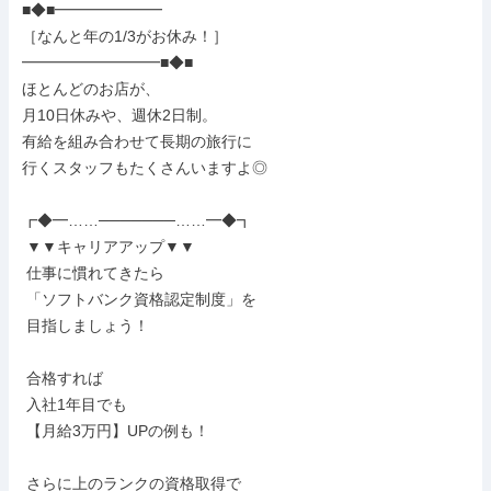
■◆■━━━━━━━

［なんと年の1/3がお休み！］

━━━━━━━━━■◆■

ほとんどのお店が、

月10日休みや、週休2日制。

有給を組み合わせて長期の旅行に

行くスタッフもたくさんいますよ◎

┏◆━……───────……━◆┓

 ▼▼キャリアアップ▼▼

 仕事に慣れてきたら

 「ソフトバンク資格認定制度」を

 目指しましょう！

 合格すれば

 入社1年目でも

 【月給3万円】UPの例も！

 さらに上のランクの資格取得で
