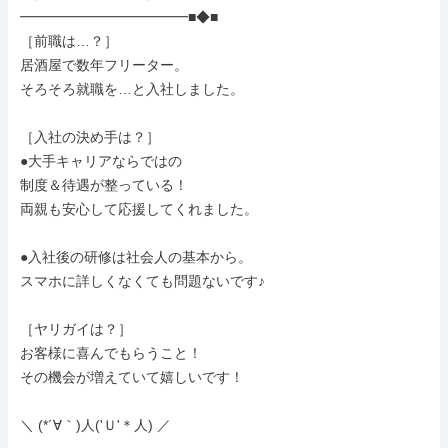
━━━━━━━━━━━━■◆■

［前職は…？］

居酒屋で数年フリーター。

そろそろ就職を…と入社しました。

［入社の決め手は？］

●大手キャリアならではの

制度＆待遇が整っている！

両親も安心して応援してくれました。

●入社後の研修は社会人の基本から。

スマホに詳しくなくても問題ないです♪

［ヤリガイは？］

お客様に喜んでもらうこと！

その機会が増えていて嬉しいです！

＼ (*´∀｀)人('Ｕ'＊人) ／
