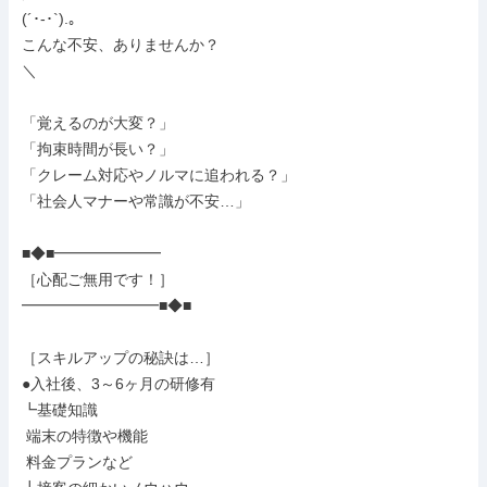
(´･-･`).｡

こんな不安、ありませんか？

＼

「覚えるのが大変？」

「拘束時間が長い？」

「クレーム対応やノルマに追われる？」

「社会人マナーや常識が不安…」

■◆■━━━━━━━

［心配ご無用です！］

━━━━━━━━━■◆■

［スキルアップの秘訣は…］

●入社後、3～6ヶ月の研修有

┗基礎知識

 端末の特徴や機能

 料金プランなど
