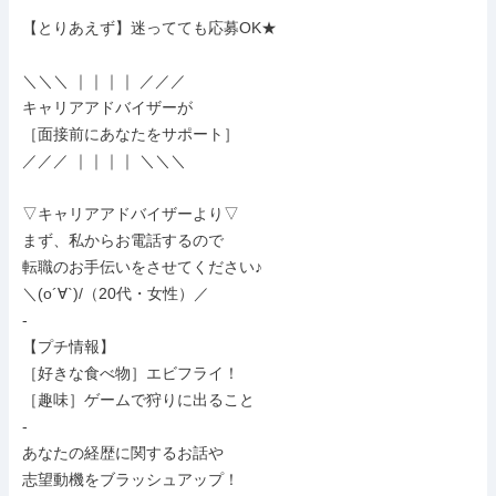
【とりあえず】迷ってても応募OK★

＼＼＼ ｜｜｜｜ ／／／

キャリアアドバイザーが

［面接前にあなたをサポート］

／／／ ｜｜｜｜ ＼＼＼

▽キャリアアドバイザーより▽

まず、私からお電話するので

転職のお手伝いをさせてください♪

＼(o´∀`)/（20代・女性）／

-

【プチ情報】

［好きな食べ物］エビフライ！

［趣味］ゲームで狩りに出ること

-

あなたの経歴に関するお話や

志望動機をブラッシュアップ！
