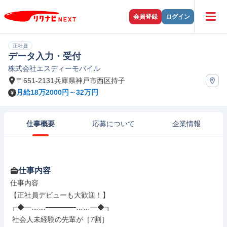
会員登録
ログイン
正社員
データ入力・受付
株式会社エスディーモバイル
〒651-2131兵庫県神戸市西区持子
月給18万2000円～32万円
仕事概要
応募について
企業情報
仕事内容
仕事内容

【正社員デビューも大歓迎！】

┏◆━……──────……━◆┓

 社会人未経験の先輩が［7割］
