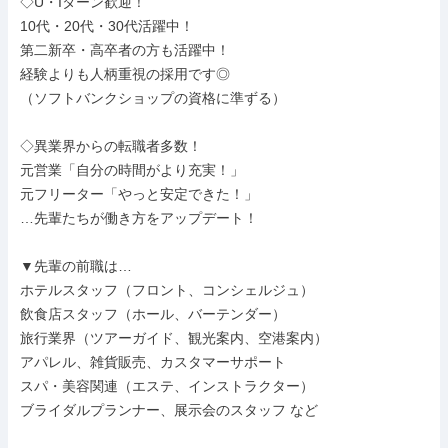
◇U・Iターン歓迎！

10代・20代・30代活躍中！

第二新卒・高卒者の方も活躍中！

経験よりも人柄重視の採用です◎

（ソフトバンクショップの資格に準ずる）

◇異業界からの転職者多数！

元営業「自分の時間がより充実！」

元フリーター「やっと安定できた！」

…先輩たちが働き方をアップデート！

▼先輩の前職は…

ホテルスタッフ（フロント、コンシェルジュ）

飲食店スタッフ（ホール、バーテンダー）

旅行業界（ツアーガイド、観光案内、空港案内）

アパレル、雑貨販売、カスタマーサポート

スパ・美容関連（エステ、インストラクター）

ブライダルプランナー、展示会のスタッフ など
