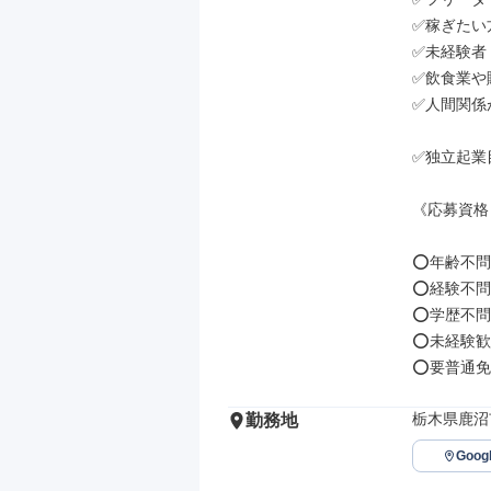
✅稼ぎたい方
✅未経験者

✅飲食業や
✅人間関係
✅独立起業
《応募資格
⭕年齢不問

⭕経験不問

⭕学歴不問

⭕未経験歓
⭕要普通免許
栃木県鹿沼
勤務地
Goo