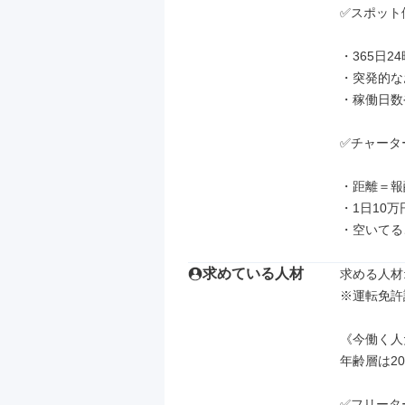
✅スポット
・365日2
・突発的な
・稼働日数
✅チャータ
・距離＝報
・1日10
・空いてる
求めている人材
求める人材: 
※運転免許
《今働く人
年齢層は20
✅フリータ