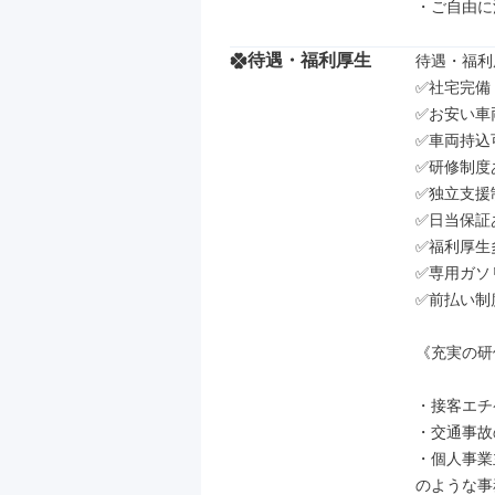
・ご自由に
待遇・福利厚生
待遇・福利厚
✅社宅完備

✅お安い車
✅車両持込可
✅研修制度あ
✅独立支援
✅日当保証あ
✅福利厚生
✅専用ガソ
✅前払い制
《充実の研
・接客エチ
・交通事故
・個人事業
のような事