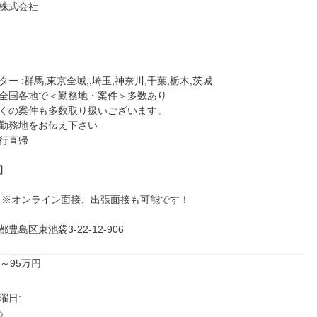
株式会社

ー :群馬,東京全域,,埼玉,神奈川,千葉,栃木,茨城

全国各地で＜勤務地・案件＞多数あり

くの案件も多数取り扱いございます。

勤務地をお伝え下さい

行直帰



 ※オンライン面接、出張面接も可能です！

豊島区東池袋3-22-12-906
～95万円
日: 


