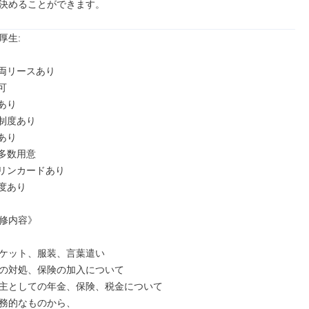
決めることができます。
生: 

両リースあり



り

制度あり

り

多数用意

リンカードあり

度あり

修内容》

ケット、服装、言葉遣い

の対処、保険の加入について

主としての年金、保険、税金について

務的なものから、
