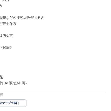


販売などの接客経験がある方

が苦手な方

目的な方

・経験》

迎

(AT限定,MT可)
市
gleマップで開く