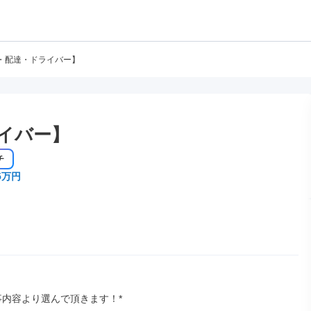
・配達・ドライバー】
イバー】
チ
5万円
事内容より選んで頂きます！*
