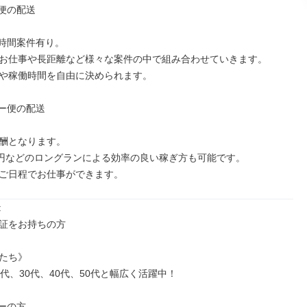
便の配送

4時間案件有り。

お仕事や長距離など様々な案件の中で組み合わせていきます。

や稼働時間を自由に決められます。

ー便の配送

酬となります。

万円などのロングランによる効率の良い稼ぎ方も可能です。

ご日程でお仕事ができます。


証をお持ちの方

たち》

代、30代、40代、50代と幅広く活躍中！

ーの方
