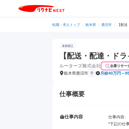
転職・求人トップ
/
栃木県
/
鹿沼市
/
【配送
業務委託
【配送・配達・ドラ
ルーターズ株式会社
企業リサー
栃木県鹿沼市
月給40万円～9
仕事概要
仕事内容
仕事内容: 

*下記の仕