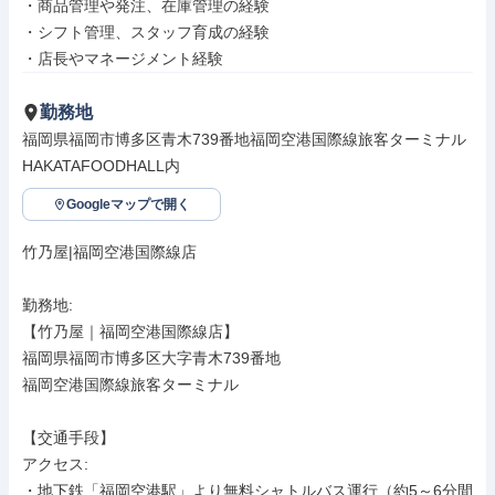
・商品管理や発注、在庫管理の経験

・シフト管理、スタッフ育成の経験

・店長やマネージメント経験
勤務地
福岡県福岡市博多区青木739番地福岡空港国際線旅客ターミナル
HAKATAFOODHALL内
Googleマップで開く
竹乃屋|福岡空港国際線店

勤務地: 

【竹乃屋｜福岡空港国際線店】

福岡県福岡市博多区大字青木739番地　

福岡空港国際線旅客ターミナル

【交通手段】

アクセス: 

・地下鉄「福岡空港駅」より無料シャトルバス運行（約5～6分間