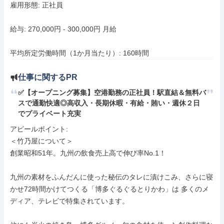
雇用形態: 正社員

給与: 270,000円 - 300,000円 月給

平均所定労働時間（1か月当たり）: 160時間
仕事に関するPR
✅【オープニング募集】空港勤務の正社員！駅直結＆無料バ
スで通勤快適◎高収入・長期休暇・有給・賄い・週休２日
でプライベート充実
アピールポイント: 

＜竹乃屋について＞ 

創業昭和51年。九州の飲食売上高で伸び率No.1！

九州の素材をふんだんに使った秘伝のタレに漬けこみ、さらに寝
かせ72時間かけてつくる「博多ぐるぐるとりかわ」は 多くのメ
ディア、テレビで特集されています。
