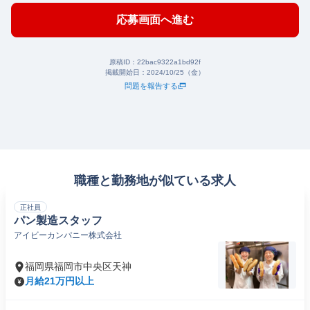
応募画面へ進む
原稿ID：
22bac9322a1bd92f
掲載開始日：
2024/10/25（金）
問題を報告する
職種と勤務地が似ている求人
正社員
パン製造スタッフ
アイビーカンパニー株式会社
福岡県福岡市中央区天神
月給21万円以上