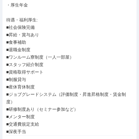
・厚生年金

待遇・福利厚生: 

■社会保険完備

■昇給・賞与あり

■食事補助

■退職金制度

■ワンルーム寮制度（一人一部屋）

■スタッフ紹介制度

■資格取得サポート

■制服貸与

■産休育休制度

■ジョブグレードシステム（評価制度・昇進昇格制度・賃金制
度）

■研修制度あり（セミナー参加など）

■メンター制度

■交通費規定支給

■深夜手当