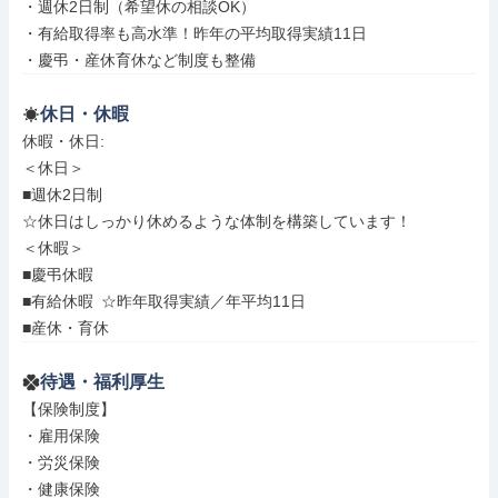
・週休2日制（希望休の相談OK）

・有給取得率も高水準！昨年の平均取得実績11日

・慶弔・産休育休など制度も整備
休日・休暇
休暇・休日: 

＜休日＞

■週休2日制

☆休日はしっかり休めるような体制を構築しています！

＜休暇＞

■慶弔休暇

■有給休暇 ☆昨年取得実績／年平均11日

■産休・育休
待遇・福利厚生
【保険制度】

・雇用保険

・労災保険

・健康保険
