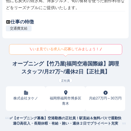
他にも炭火の焼き鳥、博多グルメ、旬の食材を使った創作料理な
どをリーズナブルにご提供いたします。
仕事の特徴
交通費支給
いま見ている求人へ応募してみましょう！
オープニング【竹乃屋|福岡空港国際線】調理
スタッフ/月27万~/週休2日【正社員】
正社員
株式会社タケノ
福岡県福岡市博多区
月給27万円～30万円
青木
✅【オープニング募集】空港勤務の正社員！駅直結＆無料バスで通勤快
適◎高収入・長期休暇・有給・賄い・週休２日でプライベート充実