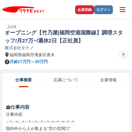
会員登録
ログイン
正社員
オープニング【竹乃屋|福岡空港国際線】調理スタ
ッフ/月27万~/週休2日【正社員】
株式会社タケノ
福岡県福岡市博多区青木
月給27万円～30万円
仕事概要
応募について
企業情報
仕事内容
仕事内容: 

:-:+:-:+:-:+:-:+:-:+:-:+:-:+:-+:-+:-+:-+:-+

国内外から人が集まる“空の玄関口”
