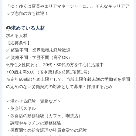
「ゆくゆくは店長やエリアマネージャーに…」そんなキャリアア
ップ志向の方も歓迎！
求めている人材
求める人材: 

【応募条件】

✅ 経験不問・業界職種未経験歓迎

✅ 資格不問・学歴不問（高卒OK）

⭐️男性女性問わず、20代・30代の方を中心に活躍中

⭐60歳未満の方（省令第1条の3第1項第1号）

※定年60歳のため上限として、当該上限年齢未満の労働者を期間
の定めのない労働契約の対象として募集・採用するため

＜活かせる経験・資格など＞

・英会話スキル

・飲食店の勤務経験（カフェ、喫茶店）

・調理やキッチンの勤務経験

・保育園での給食調理や社員食堂での経験
