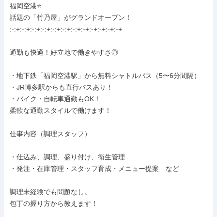
福岡空港⭐️

話題の「竹乃屋」がグランドオープン！

:-:+:-:+:-:+:-:+:-:+:-:+:-:+:-+:-+:-+:-+:-+

通勤も快適！好立地で働きやすさ◎

・地下鉄「福岡空港駅」から無料シャトルバス（5〜6分間隔）

・JR博多駅からも直行バスあり！

・バイク・自転車通勤もOK！

柔軟な通勤スタイルで働けます！

仕事内容（調理スタッフ）

・仕込み、調理、盛り付け、衛生管理

・発注・在庫管理・スタッフ育成・メニュー提案　など

調理未経験でも問題なし。

包丁の握り方から教えます！
