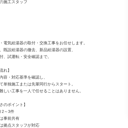
の施工スタッフ

・電気給湯器の取付・交換工事をお任せします。

、既設給湯器の撤去、新品給湯器の設置、

付、試運転・安全確認まで。

流れ】

内容・対応基準を確認し、

て単独施工または先輩同行からスタート。

難しい工事を一人で任せることはありません。

さのポイント】

2～3件

は事前共有

は拠点スタッフが対応
