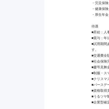
・労災保険

・健康保険

・厚生年金

待遇

■昇給：人
■賞与：年
■試用期間
す。

■交通費全額
■社会保険完
■慶弔見舞金
■制服・ス
■クリスマ
■バースデ
■資格取得支
■うるツヤ制
■企業型確