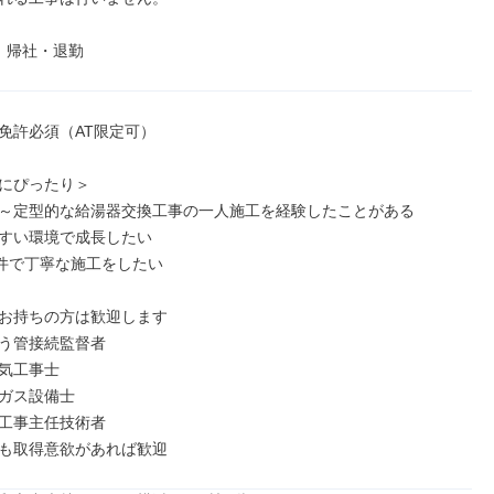
後｜帰社・退勤
免許必須（AT限定可）

にぴったり＞

～定型的な給湯器交換工事の一人施工を経験したことがある

すい環境で成長したい

3件で丁寧な施工をしたい

お持ちの方は歓迎します

う管接続監督者

気工事士

ガス設備士

工事主任技術者

も取得意欲があれば歓迎