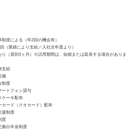
事制度による（年2回の機会有）

1回（業績により支給／入社次年度より）

あり（原則3ヶ月）※試用期間は、短縮または延長する場合がありま
支給

備

制度

マートフォン貸与

スケーキ配布

ーカード（クオカード）配布

援制度

度

定拠出年金制度
