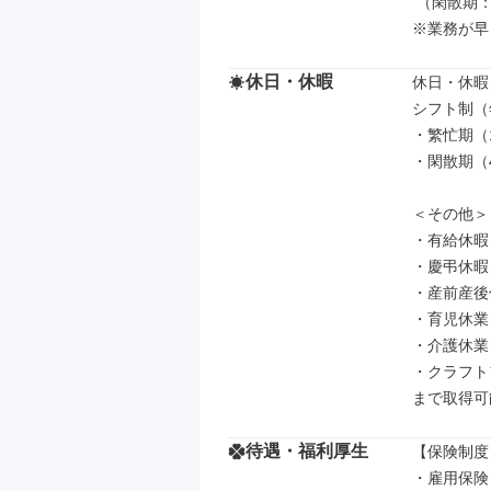
 （閑散期：約20時間／繁忙期：約40時間）

※業務が早
休日・休暇
休日・休暇

シフト制（年
・繁忙期（1
・閑散期（4
＜その他＞

・有給休暇

・慶弔休暇

・産前産後
・育児休業

・介護休業

・クラフト
まで取得可
待遇・福利厚生
【保険制度】
・雇用保険
