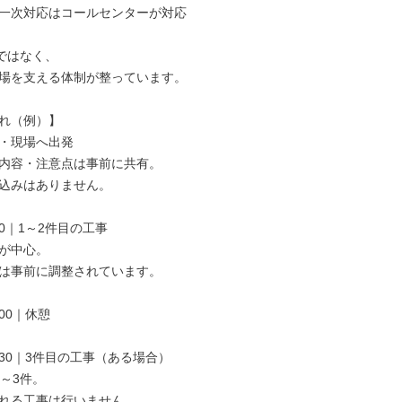
一次対応はコールセンターが対応

ではなく、

場を支える体制が整っています。

れ（例）】

社・現場へ出発

内容・注意点は事前に共有。

込みはありません。

:00｜1～2件目の工事

が中心。

は事前に調整されています。

:00｜休憩

15:30｜3件目の工事（ある場合）

～3件。

れる工事は行いません。
