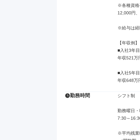
※各種資格
12,000
※給与は経
【年収例】

■入社3年目

年収521
■入社5年目

年収648
勤務時間
シフト制

勤務曜日・
7:30～16:
※平均残業時