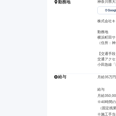
神奈川県大和
勤務地
Goo
株式会社キ
勤務地

横浜町田サ
（住所：神奈
【交通手段】
交通アクセス
小田急線「
給与
月給35万円
給与

月給350,00
※40時間の
 （固定残業代は残業がない場合も支給し、超過分は別途支給）

※施工手当3