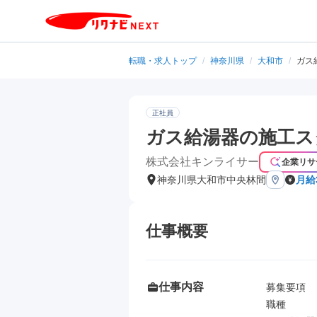
転職・求人トップ
/
神奈川県
/
大和市
/
ガス
正社員
ガス給湯器の施工ス
株式会社キンライサー
企業リサ
神奈川県大和市中央林間
月給
仕事概要
仕事内容
募集要項

職種
