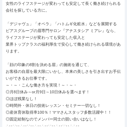
女性のライフステージが変わっても安定して長く働き続けられる
会社を探している方に。

「デジャヴュ」「オペラ」「ハトムギ化粧水」などを展開する

ピアスグループの眉専門サロン『アナスタシア ミアレ』なら、

ライフステージが変わっても安定した収入と

業界トップクラスの福利厚生で安心して働き続けられる環境があ
ります。

「顔の印象の8割を決める眉」の施術を通じて、

お客様の自眉を最大限にいかし、本来の美しさを引き出すお手伝
いができるお仕事です。

～・～・こんな働き方を実現！～・～・

◎月8日休み～or月9日～10日休みを選べます！

◎ほぼ残業なし！

◎時間外・休日の技術レッスン・セミナー一切なし！

◎産休育休取得率100％！ママさんスタッフ多数活躍中！！

◎固定給制なのでメンバー同士の競い合いはなし！

∴‥∵‥∴‥∵‥∴‥∴‥∵‥∴‥∵‥∴∴‥
