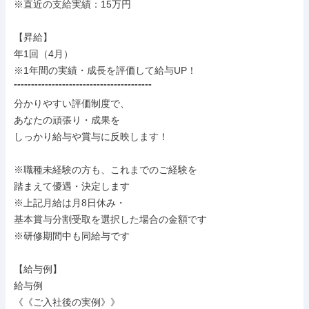
※直近の支給実績：15万円

【昇給】

年1回（4月）

※1年間の実績・成長を評価して給与UP！

⁼⁼⁼⁼⁼⁼⁼⁼⁼⁼⁼⁼⁼⁼⁼⁼⁼⁼⁼⁼⁼⁼⁼⁼⁼⁼⁼⁼⁼⁼⁼⁼⁼⁼⁼⁼⁼⁼⁼⁼

分かりやすい評価制度で、

あなたの頑張り・成果を

しっかり給与や賞与に反映します！

※職種未経験の方も、これまでのご経験を

踏まえて優遇・決定します

※上記月給は月8日休み・

基本賞与分割受取を選択した場合の金額です

※研修期間中も同給与です

【給与例】

給与例

《《ご入社後の実例》》
