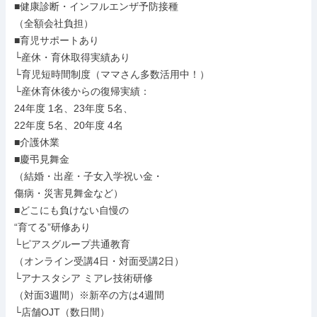
■健康診断・インフルエンザ予防接種

（全額会社負担）

■育児サポートあり

└産休・育休取得実績あり

└育児短時間制度（ママさん多数活用中！）

└産休育休後からの復帰実績：

24年度 1名、23年度 5名、

22年度 5名、20年度 4名

■介護休業

■慶弔見舞金

（結婚・出産・子女入学祝い金・

傷病・災害見舞金など）

■どこにも負けない自慢の

“育てる”研修あり

└ピアスグループ共通教育

（オンライン受講4日・対面受講2日）

└アナスタシア ミアレ技術研修

（対面3週間）※新卒の方は4週間

└店舗OJT（数日間）
