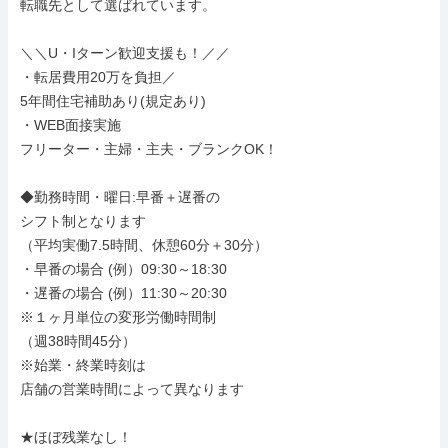
転職先として選ばれています。

＼＼U・Iターン歓迎支援も！／／

・転居費用20万を負担／

5年間住宅補助あり(規定あり)

・WEB面接実施

フリーター・主婦・主夫・ブランクOK！

◆勤務時間・曜日:早番＋遅番の

シフト制となります

（平均実働7.5時間、休憩60分＋30分）

・早番の場合 (例）09:30～18:30

・遅番の場合 (例）11:30～20:30

※１ヶ月単位の変形労働時間制

（週38時間45分）

※始業・終業時刻は

店舗の営業時間によって異なります

★ほぼ残業なし！
