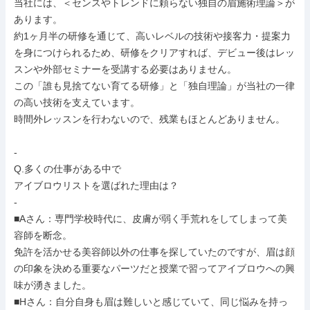
当社には、＜センスやトレンドに頼らない独自の眉施術理論＞が
あります。

約1ヶ月半の研修を通じて、高いレベルの技術や接客力・提案力
を身につけられるため、研修をクリアすれば、デビュー後はレッ
スンや外部セミナーを受講する必要はありません。

この「誰も見捨てない育てる研修」と「独自理論」が当社の一律
の高い技術を支えています。

時間外レッスンを行わないので、残業もほとんどありません。

-

Q.多くの仕事がある中で

アイブロウリストを選ばれた理由は？

-

■Aさん：専門学校時代に、皮膚が弱く手荒れをしてしまって美
容師を断念。

免許を活かせる美容師以外の仕事を探していたのですが、眉は顔
の印象を決める重要なパーツだと授業で習ってアイブロウへの興
味が湧きました。

■Hさん：自分自身も眉は難しいと感じていて、同じ悩みを持っ