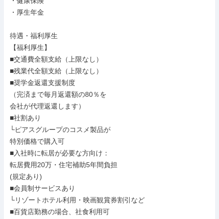
・健康保険

・厚生年金

待遇・福利厚生

【福利厚生】

■交通費全額支給（上限なし）

■残業代全額支給（上限なし）

■奨学金返還支援制度

（完済まで毎月返還額の80％を

会社が代理返還します）

■社割あり

└ピアスグループのコスメ製品が

特別価格で購入可

■入社時に転居が必要な方向け：

転居費用20万・住宅補助5年間負担

(規定あり)

■会員制サービスあり

└リゾートホテル利用・映画観賞券割引など

■百貨店勤務の場合、社食利用可
