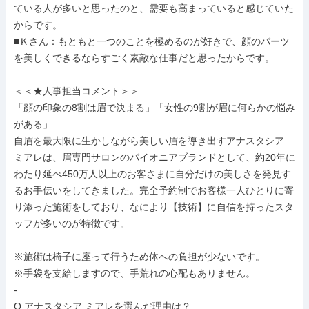
ている人が多いと思ったのと、需要も高まっていると感じていた
からです。

■Ｋさん：もともと一つのことを極めるのが好きで、顔のパーツ
を美しくできるならすごく素敵な仕事だと思ったからです。

＜＜★人事担当コメント＞＞

「顔の印象の8割は眉で決まる」「女性の9割が眉に何らかの悩み
がある」

自眉を最大限に生かしながら美しい眉を導き出すアナスタシア 
ミアレは、眉専門サロンのパイオニアブランドとして、約20年に
わたり延べ450万人以上のお客さまに自分だけの美しさを発見す
るお手伝いをしてきました。完全予約制でお客様一人ひとりに寄
り添った施術をしており、なにより【技術】に自信を持ったスタ
ッフが多いのが特徴です。

※施術は椅子に座って行うため体への負担が少ないです。

※手袋を支給しますので、手荒れの心配もありません。

-

Q.アナスタシア ミアレを選んだ理由は？
