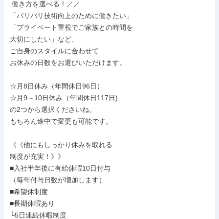
 働き方を選べる！／／

「バリバリ技術向上のために働きたい」

「プライベート重視でご家族との時間を

大切にしたい」など、

ご自身のスタイルに合わせて

お休みの日数をお選びいただけます。

☆月8日休み（年間休日96日）

☆月9～10日休み（年間休日117日)

の2つから選択くださいね。

もちろん途中で変更も可能です。

《《他にもしっかり休みを取れる

制度が充実！》》

■入社半年後に有給休暇10日付与

（毎年付与日数が増加します）

■希望休制度

■長期休暇あり

└5日連続休暇制度
