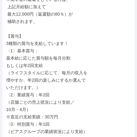
 上記月給額に加えて

 最大12,000円（返還額の80％）が

 補助されます。

【賞与】

3種類の賞与を支給しています！

〈1〉基本賞与：

基本給に応じた賞与額を毎月分割

もしくは年2回支給

（ライフスタイルに応じて、毎月の収入を

増やすか、年2回の楽しみにするか選んで

いただけます。）

〈2〉業績賞与：年2回

（店舗ごとの売上状況により支給／

10月・4月）

※直近の支給実績：30万円

〈3〉特別賞与：年1回

（ピアスグループの業績状況により支給）
