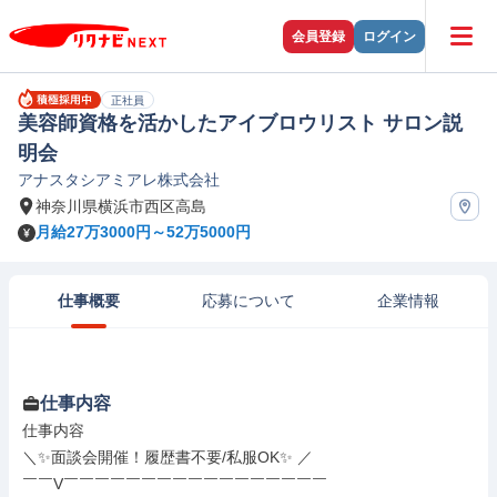
会員登録
ログイン
正社員
美容師資格を活かしたアイブロウリスト サロン説
明会
アナスタシアミアレ株式会社
神奈川県横浜市西区高島
月給27万3000円～52万5000円
仕事概要
応募について
企業情報
仕事内容
仕事内容

＼✨面談会開催！履歴書不要/私服OK✨ ／

￣￣V￣￣￣￣￣￣￣￣￣￣￣￣￣￣￣￣￣
