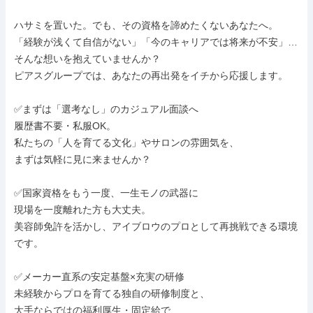
ハサミを置いた。でも、その資格を諦めたくないあなたへ。

「経験が浅くて自信がない」「今のキャリアでは将来が不安」…

そんな想いを抱えていませんか？

ピアスグループでは、あなたの再出発をイチから応援します。

✅まずは「選考なし」のカジュアル面談へ

履歴書不要・私服OK。

私たちの「人を育てる文化」やサロンの雰囲気を、

まずは気軽に見に来ませんか？

✅国家資格をもう一度、一生モノの武器に

現場を一度離れた方も大丈夫。

美容師免許を活かし、アイブロウのプロとして再挑戦できる環境
です。

✅メーカー直系の安定基盤×充実の研修

未経験からプロを育てる独自の研修制度と、

大手ならではの福利厚生・固定給で、
