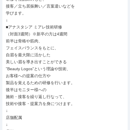
接客／立ち居振舞い／言葉遣いなどを

学びます。

↓

■アナスタシア ミアレ技術研修

（対面3週間）※新卒の方は4週間

前半は骨格や筋肉、

フェイスバランスをもとに、

自眉を最大限に活かした

美しい眉を導き出すことができる

”Beauty Logos”という理論や技術、

お客様への提案の仕方や

製品を覚えるための研修を行います。

後半はモニター様への

施術・接客を繰り返し行なって、

技術や接客・提案力を身につけます。

↓

店舗配属

↓
