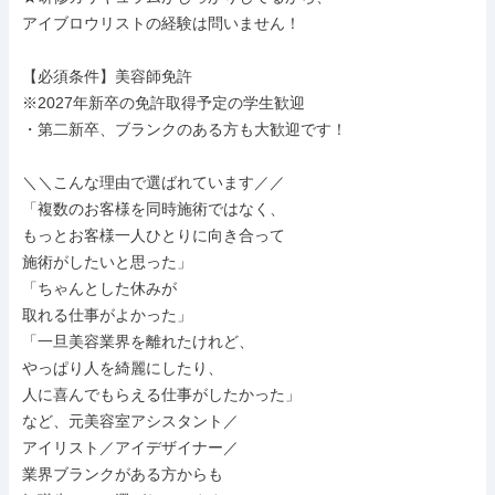
アイブロウリストの経験は問いません！

【必須条件】美容師免許

※2027年新卒の免許取得予定の学生歓迎

・第二新卒、ブランクのある方も大歓迎です！

＼＼こんな理由で選ばれています／／

「複数のお客様を同時施術ではなく、

もっとお客様一人ひとりに向き合って

施術がしたいと思った」

「ちゃんとした休みが

取れる仕事がよかった」

「一旦美容業界を離れたけれど、

やっぱり人を綺麗にしたり、

人に喜んでもらえる仕事がしたかった」

など、元美容室アシスタント／

アイリスト／アイデザイナー／

業界ブランクがある方からも
