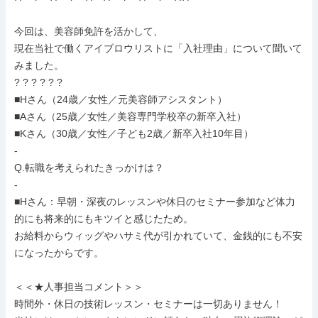
今回は、美容師免許を活かして、

現在当社で働くアイブロウリストに「入社理由」について聞いて
みました。

? ? ? ? ? ?

■Hさん（24歳／女性／元美容師アシスタント）

■Aさん（25歳／女性／美容専門学校卒の新卒入社）

■Kさん（30歳／女性／子ども2歳／新卒入社10年目）

-

Q.転職を考えられたきっかけは？

-

■Hさん：早朝・深夜のレッスンや休日のセミナー参加など体力
的にも将来的にもキツイと感じたため。

お給料からウィッグやハサミ代が引かれていて、金銭的にも不安
になったからです。

＜＜★人事担当コメント＞＞

時間外・休日の技術レッスン・セミナーは一切ありません！
