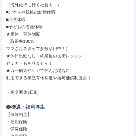
（海外旅行に行く社員も！）

■ご本人や親族の結婚休暇

■介護休暇

■子どもの看護休暇

★産休・育休制度

（取得率100%！

ママさんスタッフ多数活用中！）

★休日出勤なし！終業後の技術レッスン・

セミナーもありません！

★万一病気やケガで休んだ場合に

利用できる積立有休制度や給与補償制度あり

・完全週休2日制
待遇・福利厚生
【保険制度】

・雇用保険

・労災保険
