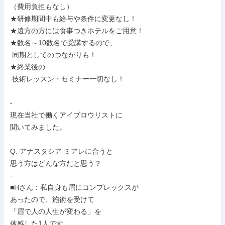
（費用負担もなし）

★研修期間中も給与や条件に変更なし！

★遠方の方には食事つきホテルをご用意！

★数名～10数名で受講するので、

 同期としてのつながりも！

★終業後の

 技術レッスン・セミナー一切なし！

-

現在当社で働くアイブロウリストに

聞いてみました。

Q. アナスタシア ミアレに合うと

思う方はどんな方だと思う？

-

■Hさん：私自身も眉にコンプレックスが

あったので、施術を受けて

「眉で人の人生が変わる」を

体感した1人です。
