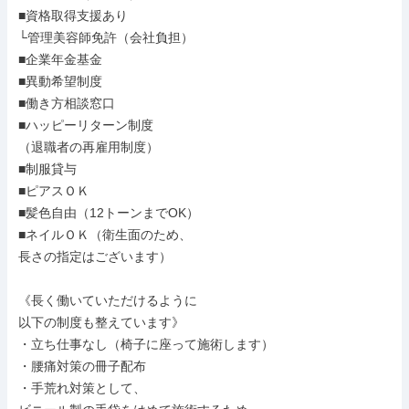
■資格取得支援あり

└管理美容師免許（会社負担）

■企業年金基金

■異動希望制度

■働き方相談窓口

■ハッピーリターン制度

（退職者の再雇用制度）

■制服貸与

■ピアスＯＫ

■髪色自由（12トーンまでOK）

■ネイルＯＫ（衛生面のため、

長さの指定はございます）

《長く働いていただけるように

以下の制度も整えています》

・立ち仕事なし（椅子に座って施術します）

・腰痛対策の冊子配布

・手荒れ対策として、
