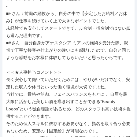
-

■Hさん：前職の経験から、自分の中で【安定したお給料／お休
み】が仕事を続けていく上で大きなポイントでした。

未経験でも安心してスタートできて、歩合制・指名制ではない点
も選んだ理由です。

■Aさん：自分自身がアナスタシア ミアレの施術を受けた際、親
切で丁寧な接客や仕上がりの違いにも感動したので、自分と同じ
ような感動をお客様に体験してもらいたいと思ったからです。

＜＜★人事担当コメント＞＞

長く安心して働いていただくためには、やりがいだけでなく、安
定した収入や休日といった働く環境が大切ですよね。

当社では、骨格や筋肉、フェイスバランスをもとに 、自眉を最
大限に活かした美しい眉を導き出すことができる”Beauty 
Logos”という独自理論があるため、どのスタッフも高い技術を提
供することができます。

そのため個人スキルに依存する必要がなく、指名を取り合う必要
もないため、安定の【固定給】が可能なのです。
