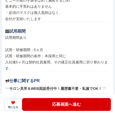
ビニール製の手袋をはめて施術するため

基本的に手荒れはありません

・必須のマスクは個人負担はなく、

会社が支給いたします
試用期間
試用期間あり

試用・研修期間：5ヵ月

試用・研修期間の条件：本採用と同じ

入社後5ヶ月は契約社員雇用。その後正社員雇用に切り替わりま
仕事に関するPR
サロン見学＆WEB面談受付中！履歴書不要・私服でOK！
仕事の特徴
応募画面へ進む
気になる
業界未経験歓迎
資格取得支援あり
介護休暇あり
中途入社50％以上
月平均残業時間20時間以内
職場見学可