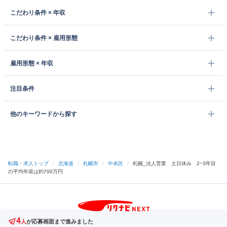
こだわり条件 × 年収
こだわり条件 × 雇用形態
雇用形態 × 年収
注目条件
他のキーワードから探す
転職・求人トップ
/
北海道
/
札幌市
/
中央区
/
札幌_法人営業 土日休み 2~3年目
の平均年収は約700万円
4
サイトトップへ
人
が応募画面まで進みました