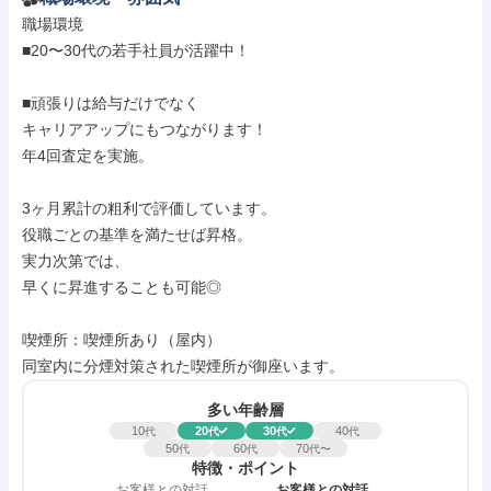
職場環境

■20〜30代の若手社員が活躍中！

■頑張りは給与だけでなく

キャリアアップにもつながります！

年4回査定を実施。

3ヶ月累計の粗利で評価しています。

役職ごとの基準を満たせば昇格。

実力次第では、

早くに昇進することも可能◎

喫煙所：喫煙所あり（屋内）

同室内に分煙対策された喫煙所が御座います。
多い年齢層
10
20
30
40
代
代
代
代
50
60
70
代
代
代〜
特徴・ポイント
お客様との対話
お客様との対話