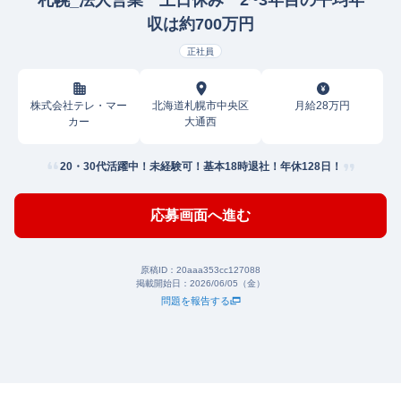
札幌_法人営業 土日休み 2~3年目の平均年
収は約700万円
正社員
株式会社テレ・マー
北海道札幌市中央区
月給28万円
カー
大通西
20・30代活躍中！未経験可！基本18時退社！年休128日！
応募画面へ進む
原稿ID：
20aaa353cc127088
掲載開始日：
2026/06/05（金）
問題を報告する