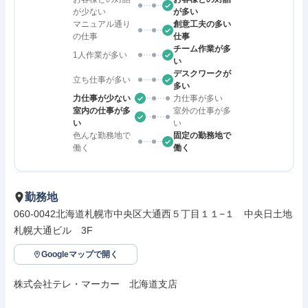
が少ない
が多い
マニュアル通り
創意工夫の多い
の仕事
仕事
チーム作業が多
1人作業が多い
い
デスクワークが
立ち仕事が多い
多い
力仕事が少ない
力仕事が多い
室内の仕事が多
室外の仕事が多
い
い
色んな勤務地で
固定の勤務地で
働く
働く
勤務地
060-0042北海道札幌市中央区大通西５丁目１１−１　中央日土地
札幌大通ビル　3F
Googleマップで開く
株式会社テレ・マーカー　北海道支店
