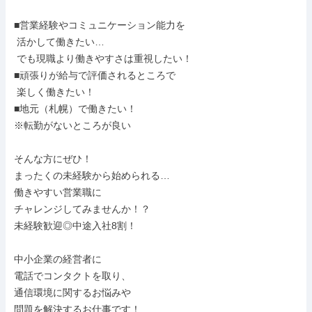
■営業経験やコミュニケーション能力を

 活かして働きたい…

 でも現職より働きやすさは重視したい！

■頑張りが給与で評価されるところで

 楽しく働きたい！

■地元（札幌）で働きたい！

※転勤がないところが良い

そんな方にぜひ！

まったくの未経験から始められる…

働きやすい営業職に

チャレンジしてみませんか！？

未経験歓迎◎中途入社8割！

中小企業の経営者に

電話でコンタクトを取り、

通信環境に関するお悩みや

問題を解決するお仕事です！
