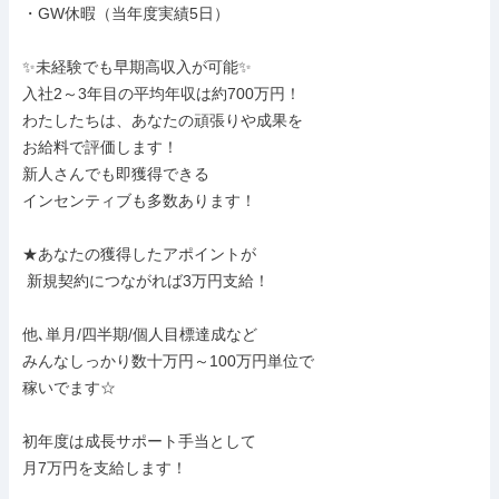
・GW休暇（当年度実績5日）

✨未経験でも早期高収入が可能✨

入社2～3年目の平均年収は約700万円！

わたしたちは、あなたの頑張りや成果を

お給料で評価します！

新人さんでも即獲得できる

インセンティブも多数あります！

★あなたの獲得したアポイントが

 新規契約につながれば3万円支給！

他､単月/四半期/個人目標達成など

みんなしっかり数十万円～100万円単位で

稼いでます☆

初年度は成長サポート手当として

月7万円を支給します！
