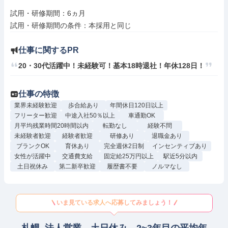
試用・研修期間：6ヵ月

仕事に関するPR
20・30代活躍中！未経験可！基本18時退社！年休128日！
仕事の特徴
業界未経験歓迎
歩合給あり
年間休日120日以上
フリーター歓迎
中途入社50％以上
車通勤OK
月平均残業時間20時間以内
転勤なし
経験不問
未経験者歓迎
経験者歓迎
研修あり
退職金あり
ブランクOK
育休あり
完全週休2日制
インセンティブあり
女性が活躍中
交通費支給
固定給25万円以上
駅近5分以内
土日祝休み
第二新卒歓迎
履歴書不要
ノルマなし
いま見ている求人へ応募してみましょう！