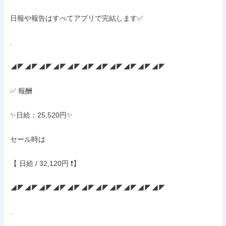
日報や報告はすべてアプリで完結します✅

.

◢◤◢◤◢◤◢◤◢◤◢◤◢◤◢◤◢◤◢◤◢◤

✅ 報酬

✨日給：25,520円✨

セール時は

【 日給 / 32,120円 ❗】

◢◤◢◤◢◤◢◤◢◤◢◤◢◤◢◤◢◤◢◤◢◤

.
