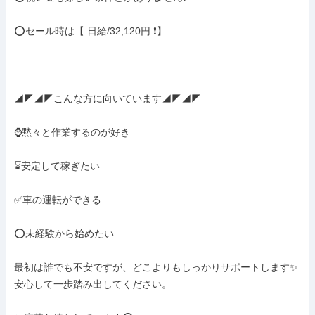
⭕セール時は【 日給/32,120円 ❗】

.

◢◤◢◤こんな方に向いています◢◤◢◤

⌚黙々と作業するのが好き

⌛安定して稼ぎたい

✅車の運転ができる

⭕未経験から始めたい

最初は誰でも不安ですが、どこよりもしっかりサポートします✨

安心して一歩踏み出してください。
