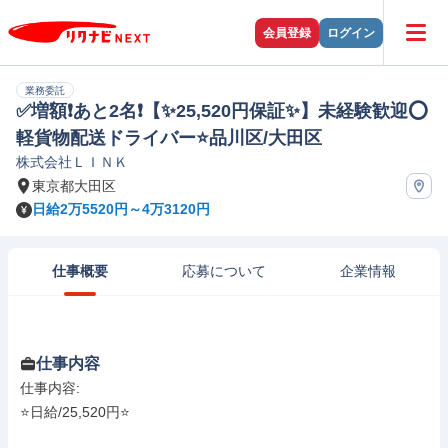
会員登録
ログイン
業務委託
✅増額❗あと2名❗【✨️25,520円保証✨️】未経験歓迎⭕️
軽貨物配送ドライバー⭐️品川区/大田区
株式会社ＬＩＮＫ
東京都大田区
日給2万5520円～4万3120円
仕事概要
応募について
企業情報
仕事内容
仕事内容: 

⭐️日給/25,520円⭐️
