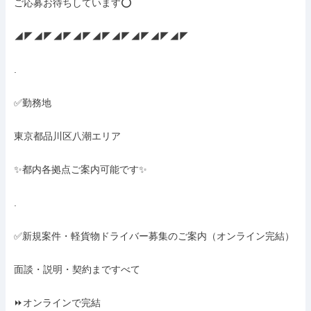
ご応募お待ちしています⭕

◢◤◢◤◢◤◢◤◢◤◢◤◢◤◢◤◢◤

.

✅勤務地

東京都品川区八潮エリア

✨️都内各拠点ご案内可能です✨️

.

✅新規案件・軽貨物ドライバー募集のご案内（オンライン完結）

面談・説明・契約まですべて

⏩オンラインで完結
