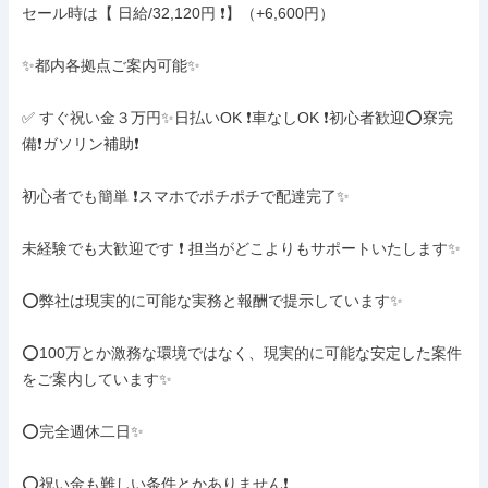
セール時は【 日給/32,120円 ❗】（+6,600円）

✨️都内各拠点ご案内可能✨️

✅ すぐ祝い金３万円✨日払いOK ❗車なしOK ❗初心者歓迎⭕寮完
備❗ガソリン補助❗

初心者でも簡単 ❗スマホでポチポチで配達完了✨️

未経験でも大歓迎です ❗ 担当がどこよりもサポートいたします✨

⭕弊社は現実的に可能な実務と報酬で提示しています✨

⭕100万とか激務な環境ではなく、現実的に可能な安定した案件
をご案内しています✨

⭕完全週休二日✨

⭕祝い金も難しい条件とかありません❗
