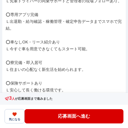
Ｌ先輩ドライバーの同乗サポートと管理者の現場フォローあり。

⭕専用アプリ完備

Ｌ出退勤・給与確認・稼働管理・確定申告データまでスマホで完
結。

⭕車なしOK・リース紹介あり

Ｌ今すぐ車を用意できなくてもスタート可能。

⭕寮完備・即入居可

Ｌ住まいの心配なく新生活を始められます。

⭕保険サポートあり

Ｌ安心して長く働ける環境です。

3
人
が応募画面まで進みました
⭕日払い・週払い・前払い対応

Ｌ急な出費にも柔軟に対応可能です。

応募画面へ進む
気になる
⭕ 髪型・髪色自由／ピアス・ネイルOK
