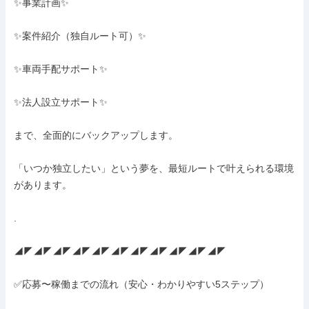
✨事業計画✨

✨案件紹介（独自ルート可）✨

✨車両手配サポート✨

✨法人設立サポート✨

まで、全面的にバックアップします。

「いつか独立したい」という夢を、最短ルートで叶えられる環境
があります。

.

◢◤◢◤◢◤◢◤◢◤◢◤◢◤◢◤◢◤◢◤◢◤

✅応募〜稼働までの流れ（安心・わかりやすい5ステップ）
