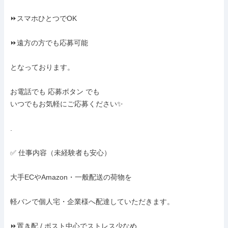
⏩スマホひとつでOK

⏩遠方の方でも応募可能

となっております。

お電話でも 応募ボタン でも

いつでもお気軽にご応募ください✨

.

✅ 仕事内容（未経験者も安心）

大手ECやAmazon・一般配送の荷物を

軽バンで個人宅・企業様へ配達していただきます。

⏩置き配 / ポスト中心でストレス少なめ
