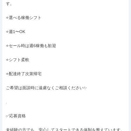
す。

⭐️選べる稼働シフト

⭐️週1〜OK

⭐️セール時は週6稼働も歓迎

⭐️シフト柔軟

⭐️配達終了次第帰宅

ご希望は面談時に遠慮なくご相談ください✨

.

✅応募資格

未経験の方でも、安心してスタートできる体制を整えています。
