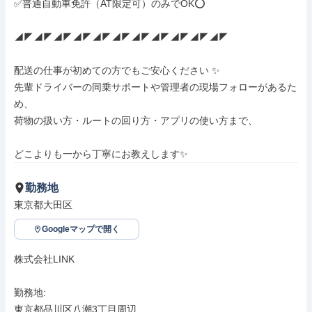
✅普通自動車免許（AT限定可）のみでOK⭕

◢◤◢◤◢◤◢◤◢◤◢◤◢◤◢◤◢◤◢◤◢◤

配送の仕事が初めての方でもご安心ください ✨

先輩ドライバーの同乗サポートや管理者の現場フォローがあるた
め、

荷物の扱い方・ルートの回り方・アプリの使い方まで、

どこよりも一から丁寧にお教えします✨
勤務地
東京都大田区
Googleマップで開く
株式会社LINK

勤務地: 

東京都品川区八潮3丁目周辺
