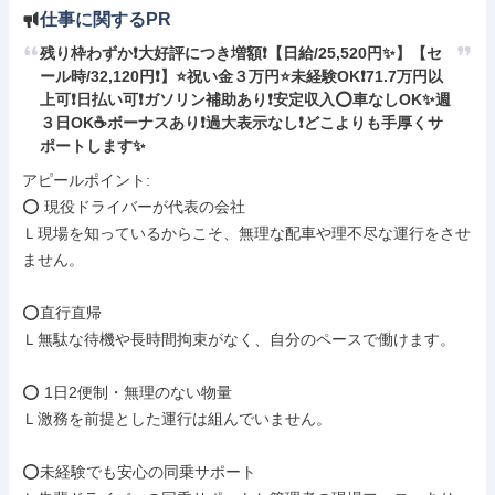
仕事に関するPR
残り枠わずか❗大好評につき増額❗【日給/25,520円✨️】【セ
ール時/32,120円❗】⭐️祝い金３万円⭐️未経験OK❗71.7万円以
上可❗日払い可❗ガソリン補助あり❗安定収入⭕車なしOK✨週
３日OK☕ボーナスあり❗過大表示なし❗どこよりも手厚くサ
ポートします✨
アピールポイント: 

⭕ 現役ドライバーが代表の会社

Ｌ現場を知っているからこそ、無理な配車や理不尽な運行をさせ
ません。

⭕直行直帰

Ｌ無駄な待機や長時間拘束がなく、自分のペースで働けます。

⭕ 1日2便制・無理のない物量

Ｌ激務を前提とした運行は組んでいません。

⭕未経験でも安心の同乗サポート
