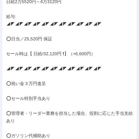
日給2万5520円～4万3120円

給与: 

◢◤◢◤◢◤◢◤◢◤◢◤◢◤◢◤◢◤◢◤◢◤

⭕日当／25,520円 保証

セール時は【 日給/32,120円 ❗】（+6,600円）

◢◤◢◤◢◤◢◤◢◤◢◤◢◤◢◤◢◤◢◤◢◤

⭕祝い金３万円進呈

⭕セール特別手当あり

⭕管理者・リーダー業務を担当した場合、役割に応じた手当支給
あり

⭕ガソリン代補助あり
