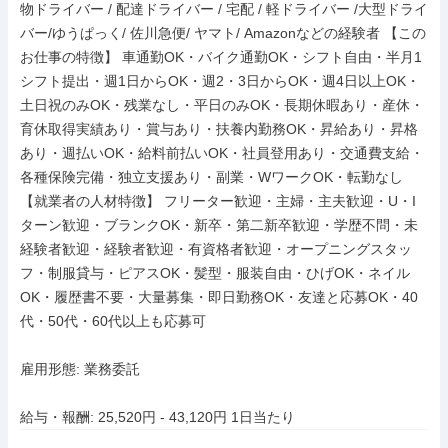
物ドライバー / 配達ドライバー / 宅配 / 軽ドライバー /大型ドライ
バー/ゆうぱっく/ 佐川急便/ ヤマト/ Amazonなどの経験者 【この
お仕事の特徴】 車通勤OK・バイク通勤OK・シフト自由・半月1
シフト提出・週1日からOK・週2・3日からOK・週4日以上OK・
土日祝のみOK・残業なし・平日のみOK・長期休暇あり・産休・
育休取得実績あり・賞与あり・扶養内勤務OK・昇給あり・昇格
あり・週払いOK・給料前払いOK・社員登用あり・交通費支給・
各種保険完備・独立支援あり・副業・WワークOK・転勤なし 
【就業者の人材特徴】 フリーター歓迎・主婦・主夫歓迎・U・I
ターン歓迎・ブランクOK・新卒・第二新卒歓迎・学歴不問・未
経験者歓迎・経験者歓迎・有資格者歓迎・オープニングスタッ
フ・制服貸与・ピアスOK・髪型・服装自由・ひげOK・ネイル
OK・履歴書不要・大量募集・即日勤務OK・友達と応募OK・40
代・50代・60代以上も応募可

雇用形態: 業務委託

給与・報酬: 25,520円 - 43,120円 1日当たり