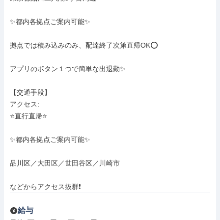
✨️都内各拠点ご案内可能✨️

拠点では積み込みのみ、配達終了次第直帰OK⭕

アプリのボタン１つで簡単な出退勤✨️

【交通手段】

アクセス: 

⭐️直行直帰⭐️

✨️都内各拠点ご案内可能✨️

品川区／大田区／世田谷区／川崎市

などからアクセス抜群❗
給与