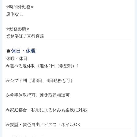
⭐️時間外勤務⭐️

原則なし

⭐️勤務形態⭐️

業務委託 / 直行直帰
休日・休暇
休暇・休日: 

☕選べる週休制《週休2日（希望制）》

☕シフト制（週3日、6日勤務も可）

☕希望休取得可、連休取得相談可

☕家庭都合・私用による休みも柔軟に対応

☕髪型・髪色自由／ピアス・ネイルOK