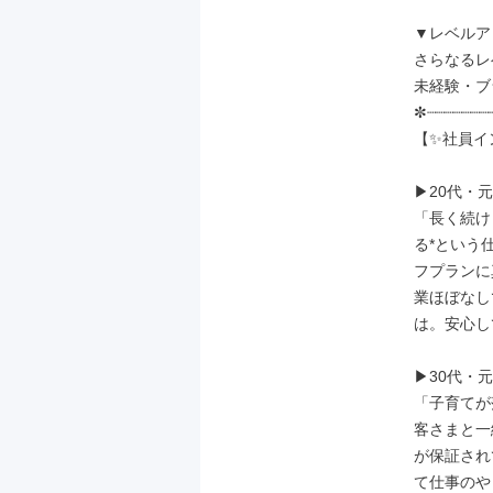
▼レベルア
さらなるレ
未経験・ブ
✼┈┈┈┈┈┈┈┈
【✨社員イ
▶20代・元
「長く続け
る*という
フプランに
業ほぼなし
は。安心し
▶30代・元
「子育てが
客さまと一
が保証され
て仕事のや