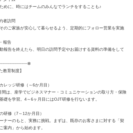
ために、時にはチームのみんなでランチをすることも♪

契約者訪問

そのご家族が安心して暮らせるよう、定期的にフォロー営業を実施

社・報告

動報告を終えたら、明日の訪問予定やお届けする資料の準備をして
┈┈┈┈┈┈┈┈┈┈┈✼

た教育制度】

カレッジ研修（～6か月目）

月間は、座学でビジネスマナー・コミュニケーションの取り方・保険
基礎を学習。4～6ヶ月目にはOJT研修を行ないます。

の研修（7～12か月目）

ーナーのもと、実務に挑戦。まずは、既存のお客さまに対する「契
ご案内」から始めます。
