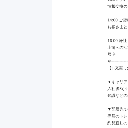
情報交換の
14:00 ご
お客さまと
16:00 帰
上司への活
帰宅

✼┈┈┈┈┈┈┈┈
【✨充実し
▼キャリア
入社後3か
知識などの
▼配属先で
専属のトレ
約見直しの