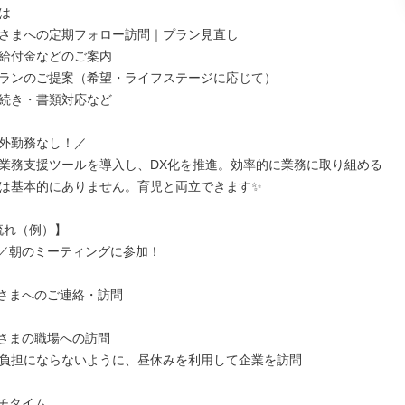


さまへの定期フォロー訪問｜プラン見直し

給付金などのご案内

ランのご提案（希望・ライフステージに応じて）

続き・書類対応など

外勤務なし！／

業務支援ツールを導入し、DX化を推進。効率的に業務に取り組める
は基本的にありません。育児と両立できます✨

流れ（例）】

出勤／朝のミーティングに参加！

お客さまへのご連絡・訪問

お客さまの職場への訪問

負担にならないように、昼休みを利用して企業を訪問

ンチタイム
