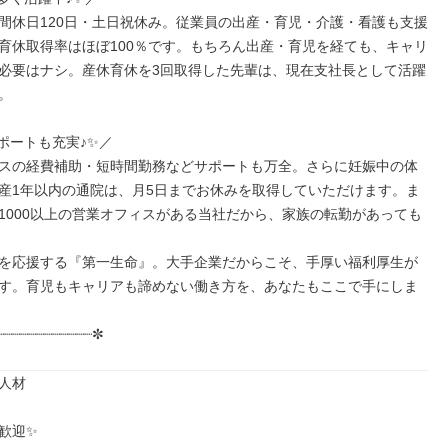
間休日120日・土日祝休み。従業員の出産・育児・介護・看護も支援
育休取得率はほぼ100％です。もちろん出産・育児を経ても、キャリ
必要はナシ。産休育休を3回取得した先輩は、現在支社長として活躍


ポートも充実♪✨／

スの経費補助・短時間勤務などサポートも万全。さらに妊娠中の体
産1年以内の通院は、月5日までお休みを取得していただけます。ま
1000以上の営業オフィスがある当社だから、家族の転勤があっても
を応援する『第一生命』。大手企業だからこそ、手厚い福利厚生が
す。育児もキャリアも諦めない働き方を、あなたもここで手にしま
┈┈┈┈┈┈┈┈┈┈┈┈✼
人材

歓迎✨
