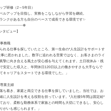
ップ研修（2～5年目）

ベルアップを目指し、実務をこなしながら学習を継続。

ランクがある方も自分のペースで成長できる環境です✨

┈┈┈┈┈┈┈┈┈┈┈✼

ンタビュー】

事務職

られる仕事を探していたところ、第一生命の*人生設計をサポートす
仕事に惹かれました。数字に追われる営業ではなく、お客さまのライ
真摯に向き合える風土が安心感を与えてくれます。土日祝休み・残
で安定した収入と、年間休日120日以上の働きやすさも大手ならで
てキャリアをスタートできる環境でした。」

専業主婦

落ち着き、家庭と両立できる仕事を探していました。当社では、お
緒に人生設計を考える役割を担っています。*入社後5年間は固定給*
ており、柔軟な勤務体系で家族との時間も大切にできるし、安心し
りがいも感じられます。」
