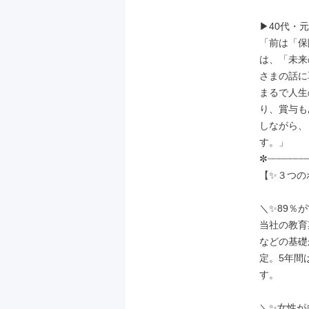
▶40代・元
「前は「保
は、「未来
さまの話に
まるで人生
り、賞与も
しながら、
す。」

✼┈┈┈┈┈┈┈┈
【✨３つの
＼✨89％が
当社の教育
などの基礎
定。5年間
す。

＼✨女性が