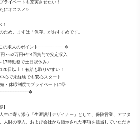
プライベートも充実させたい！

たにオススメ✨

K！

のため、まずは「保存」がおすすめです。

この求人のポイント┈┈┈┈┈┈✼

万円～52万円+年4回賞与で安定収入

～17時勤務で土日祝休み♪

日120日以上！有給も取りやすい！

客中心で未経験でも安心スタート

時短・休暇制度でプライベートに◎

┈┈┈┈┈┈┈┈┈┈┈✼

】

人生に寄り添う「生涯設計デザイナー」として、保険営業、アフタ
、人財の導入、および会社から指示された事項を担当していただき