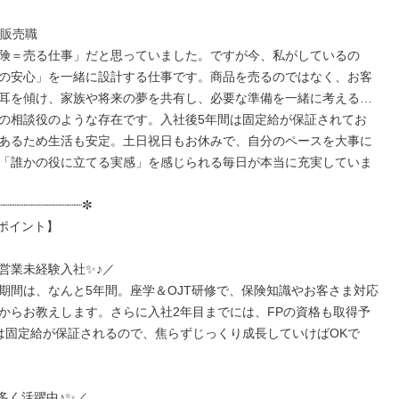
販売職

険＝売る仕事」だと思っていました。ですが今、私がしているの
の安心」を一緒に設計する仕事です。商品を売るのではなく、お客
耳を傾け、家族や将来の夢を共有し、必要な準備を一緒に考える…
の相談役のような存在です。入社後5年間は固定給が保証されてお
あるため生活も安定。土日祝日もお休みで、自分のペースを大事に
「誰かの役に立てる実感」を感じられる毎日が本当に充実していま
┈┈┈┈┈┈┈┈┈┈┈✼

ポイント】

営業未経験入社✨♪／

期間は、なんと5年間。座学＆OJT研修で、保険知識やお客さま対応
からお教えします。さらに入社2年目までには、FPの資格も取得予
は固定給が保証されるので、焦らずじっくり成長していけばOKで
多く活躍中♪✨／
