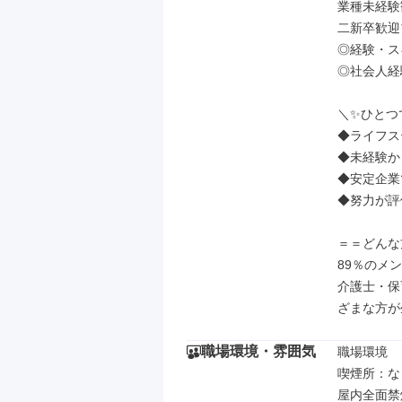
業種未経験
二新卒歓迎
◎経験・ス
◎社会人経
＼✨ひとつ
◆ライフス
◆未経験か
◆安定企業
◆努力が評
＝＝どんな
89％のメ
介護士・保
ざまな方が
職場環境・雰囲気
職場環境

喫煙所：な
屋内全面禁