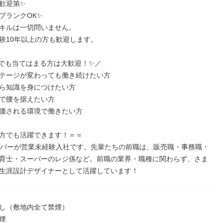
歓迎第✨

ブランクOK✨

キルは一切問いません。

験10年以上の方も歓迎します。

でも当てはまる方は大歓迎！✨／

テージが変わっても働き続けたい方

ら知識を身につけたい方

で腰を据えたい方

価される環境で働きたい方

方でも活躍できます！＝＝

ンバーが営業未経験入社です。先輩たちの前職は、販売職・事務職・
育士・スーパーのレジ係など。前職の業界・職種に関わらず、さま
生涯設計デザイナーとして活躍しています！
し（敷地内全て禁煙）

煙