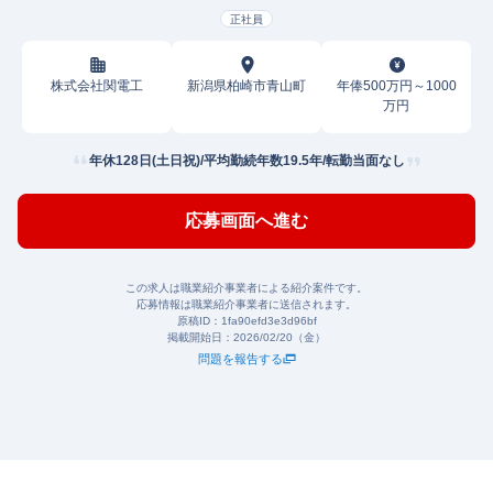
正社員
株式会社関電工
新潟県柏崎市青山町
年俸500万円～1000
万円
年休128日(土日祝)/平均勤続年数19.5年/転勤当面なし
応募画面へ進む
この求人は職業紹介事業者による紹介案件です。
応募情報は職業紹介事業者に送信されます。
原稿ID：
1fa90efd3e3d96bf
掲載開始日：
2026/02/20（金）
問題を報告する