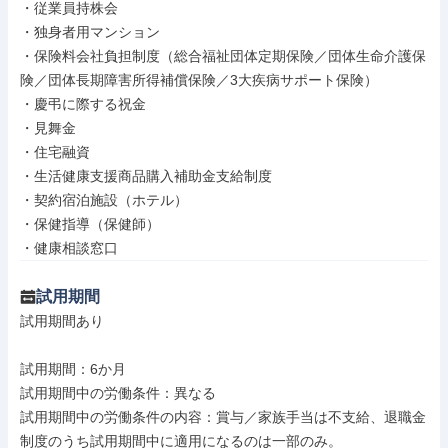
・従業員持株会

・独身者用マンション

・保険料会社負担制度（総合福祉団体定期保険／団体生命介護保
険／団体長期障害所得補償保険／3大疾病サポート保険）

・慶弔に際する祝金

・見舞金

・住宅融資

・生活健康支援商品購入補助金支給制度

・契約宿泊施設（ホテル）

・保健指導（保健師）

・健康相談窓口
試用期間
試用期間あり

試用期間：6か月

試用期間中の労働条件：異なる

試用期間中の労働条件の内容：賞与／家族手当は不支給、退職金
制度のうち試用期間中に適用になるのは一部のみ。