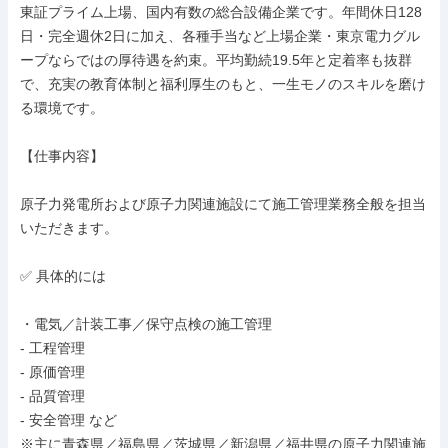
東証プライム上場、国内有数の総合設備企業です。年間休日128
日・完全週休2日に加え、各種手当など上場企業・東京電力グル
ープならではの厚待遇を約束。平均勤続19.5年と定着率も抜群
で、充実の教育体制と福利厚生のもと、一生モノのスキルを磨け
る環境です。

【仕事内容】

原子力発電所および原子力関連施設にて施工管理業務全般を担当
いただきます。

✅ 具体的には

・電気／計装工事／保守点検の施工管理

- 工程管理

- 原価管理

- 品質管理

- 安全管理 など

※主に青森県／福島県／茨城県／新潟県／福井県の原子力関連施