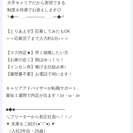
 大手キャリアだから実現できる、

 制度＆待遇でお迎えします◎

┗◆━……──────……━◆┛

【とりあえず】応募してみたもOK

＝＝応募完了まで入力約1分♪＝＝

【スグ内定★】早く就職したい方

【お家の近く】朝はゆっくり！

【インセン有】稼げる仕組み有♪

【履歴書不要】お電話で伺います！

キャリアアドバイザーが転職サポート。

最短１週間で内定が出ます！(σ・ω・)σ

■◆■━━━━━━━━━━━━

＼フリーターから初正社員へ！！／

▼ 先輩をご紹介(●'▽'●) ▼

 （入社2年目・25歳）
