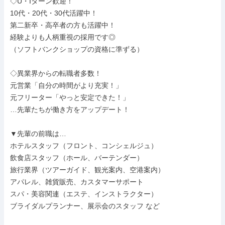
◇U・Iターン歓迎！

10代・20代・30代活躍中！

第二新卒・高卒者の方も活躍中！

経験よりも人柄重視の採用です◎

（ソフトバンクショップの資格に準ずる）

◇異業界からの転職者多数！

元営業「自分の時間がより充実！」

元フリーター「やっと安定できた！」

…先輩たちが働き方をアップデート！

▼先輩の前職は…

ホテルスタッフ（フロント、コンシェルジュ）

飲食店スタッフ（ホール、バーテンダー）

旅行業界（ツアーガイド、観光案内、空港案内）

アパレル、雑貨販売、カスタマーサポート

スパ・美容関連（エステ、インストラクター）

ブライダルプランナー、展示会のスタッフ など
