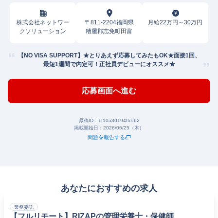
株式会社ネットワー
〒811-2204福岡県
月給22万円～30万円
クソリューション
糟屋郡志免町田富
【NO VISA SUPPORT】★とりあえず応募してみたもOK★面接1回、
最短1週間で内定可！正社員デビューにオススメ★
応募画面へ進む
原稿ID：
1f10a30194ffccb2
掲載開始日：
2026/06/25（木）
問題を報告する
あなたにおすすめの求人
業務委託
【フルリモート】RIZAPの管理栄養士・保健師