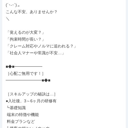
(´･-･`).｡

こんな不安、ありませんか？

＼

「覚えるのが大変？」

「拘束時間が長い？」

「クレーム対応やノルマに追われる？」

「社会人マナーや常識が不安…」

■◆■━━━━━━━

［心配ご無用です！］

━━━━━━━━━■◆■

［スキルアップの秘訣は…］

●入社後、3～6ヶ月の研修有

┗基礎知識

 端末の特徴や機能

 料金プランなど
