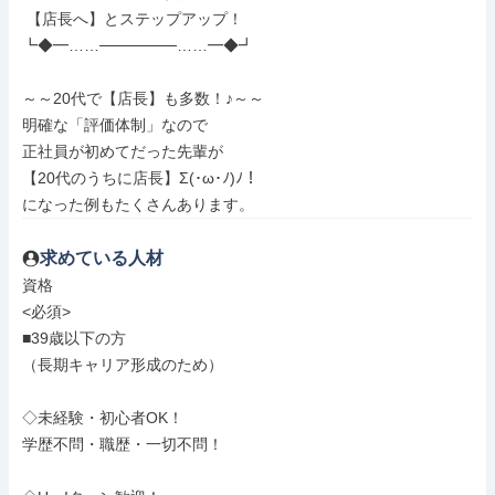
 【店長へ】とステップアップ！

┗◆━……───────……━◆┛

～～20代で【店長】も多数！♪～～

明確な「評価体制」なので

正社員が初めてだった先輩が

【20代のうちに店長】Σ(･ω･ﾉ)ﾉ！

になった例もたくさんあります。
求めている人材
資格

<必須>

■39歳以下の方

（長期キャリア形成のため）

◇未経験・初心者OK！

学歴不問・職歴・一切不問！
