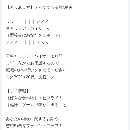
【とりあえず】迷ってても応募OK★

＼＼＼ ｜｜｜｜ ／／／

キャリアアドバイザーが

［面接前にあなたをサポート］

／／／ ｜｜｜｜ ＼＼＼

▽キャリアアドバイザーより▽

まず、私からお電話するので

転職のお手伝いをさせてください♪

＼(o´∀`)/（20代・女性）／

-

【プチ情報】

［好きな食べ物］エビフライ！

［趣味］ゲームで狩りに出ること

-

あなたの経歴に関するお話や

志望動機をブラッシュアップ！
