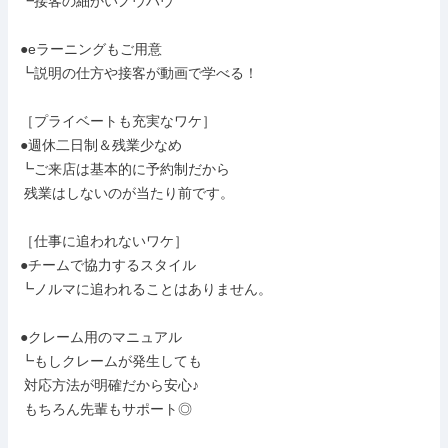
┗接客の細かいノウハウ

●eラーニングもご用意

┗説明の仕方や接客が動画で学べる！

［プライベートも充実なワケ］

●週休二日制＆残業少なめ

┗ご来店は基本的に予約制だから

 残業はしないのが当たり前です。

［仕事に追われないワケ］

●チームで協力するスタイル

┗ノルマに追われることはありません。

●クレーム用のマニュアル

┗もしクレームが発生しても

 対応方法が明確だから安心♪

 もちろん先輩もサポート◎
