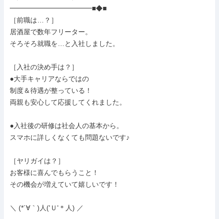
━━━━━━━━━━━━■◆■

［前職は…？］

居酒屋で数年フリーター。

そろそろ就職を…と入社しました。

［入社の決め手は？］

●大手キャリアならではの

制度＆待遇が整っている！

両親も安心して応援してくれました。

●入社後の研修は社会人の基本から。

スマホに詳しくなくても問題ないです♪

［ヤリガイは？］

お客様に喜んでもらうこと！

その機会が増えていて嬉しいです！

＼ (*´∀｀)人('Ｕ'＊人) ／
