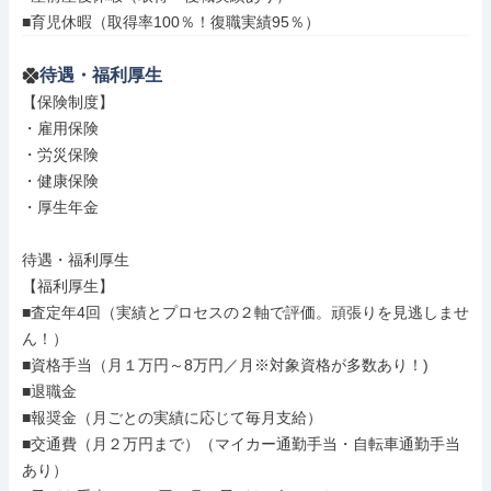
■育児休暇（取得率100％！復職実績95％）
待遇・福利厚生
【保険制度】

・雇用保険

・労災保険

・健康保険

・厚生年金

待遇・福利厚生

【福利厚生】

■査定年4回（実績とプロセスの２軸で評価。頑張りを見逃しませ
ん！）

■資格手当（月１万円～8万円／月※対象資格が多数あり！)

■退職金

■報奨金（月ごとの実績に応じて毎月支給）

■交通費（月２万円まで）（マイカー通勤手当・自転車通勤手当
あり）
