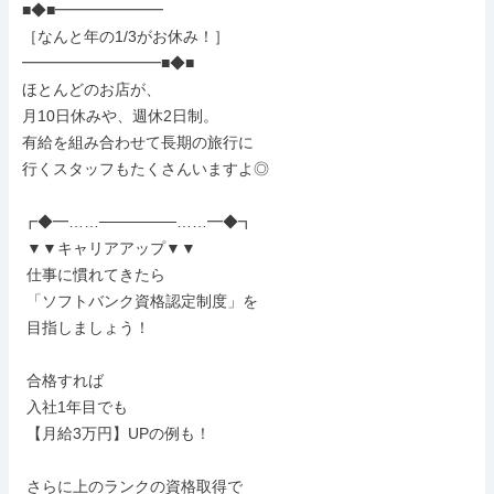
■◆■━━━━━━━

［なんと年の1/3がお休み！］

━━━━━━━━━■◆■

ほとんどのお店が、

月10日休みや、週休2日制。

有給を組み合わせて長期の旅行に

行くスタッフもたくさんいますよ◎

┏◆━……───────……━◆┓

 ▼▼キャリアアップ▼▼

 仕事に慣れてきたら

 「ソフトバンク資格認定制度」を

 目指しましょう！

 合格すれば

 入社1年目でも

 【月給3万円】UPの例も！

 さらに上のランクの資格取得で
