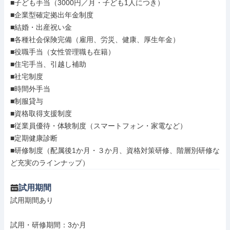
■子ども手当（3000円／月・子ども1人につき）

■企業型確定拠出年金制度

■結婚・出産祝い金

■各種社会保険完備（雇用、労災、健康、厚生年金）

■役職手当（女性管理職も在籍）

■住宅手当、引越し補助

■社宅制度

■時間外手当

■制服貸与

■資格取得支援制度

■従業員優待・体験制度（スマートフォン・家電など）

■定期健康診断

■研修制度（配属後1か月・３か月、資格対策研修、階層別研修な
ど充実のラインナップ）
試用期間
試用期間あり

試用・研修期間：3か月
