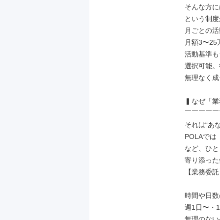
そんな⽅に
という制度
⽉ごとの活
⽉額3〜2
活動基準も
選択可能。
無理なく成
▍なぜ「業
￣￣￣￣￣
それは“あ
POLAで
など、ひと
寄り添った
【業務委託
時間や⽇数
週1⽇〜・
無理のない