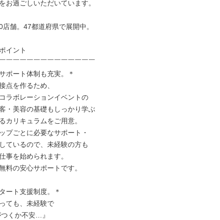
をお過ごしいただいています。

00店舗。47都道府県で展開中。

ポイント

￣￣￣￣￣￣￣￣￣￣￣￣￣￣

サポート体制も充実。＊

接点を作るため、

コラボレーションイベントの

客・美容の基礎もしっかり学ぶ

るカリキュラムをご⽤意。

ップごとに必要なサポート・

しているので、未経験の⽅も

仕事を始められます。

無料の安⼼サポートです。

タート⽀援制度。＊

っても、未経験で
