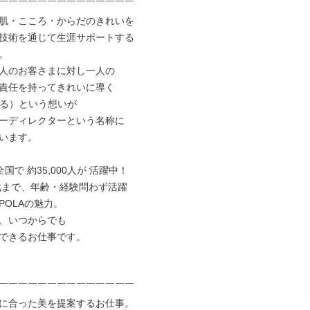
￣￣￣￣￣￣￣￣￣￣￣￣￣￣

肌・こころ・からだのきれいを

技術を通じて⽣涯サポートする



⼈のお客さまに対し⼀⼈の

責任を持ってきれいに導く

tする）という想いが

ーディレクターという名称に

います。

国で 約35,000⼈が 活躍中！

0代まで、年齢・経験問わず活躍

OLAの魅⼒。

、いつからでも

できるお仕事です。

￣￣￣￣￣￣￣￣￣￣￣￣￣￣

に合った美を提案するお仕事。
