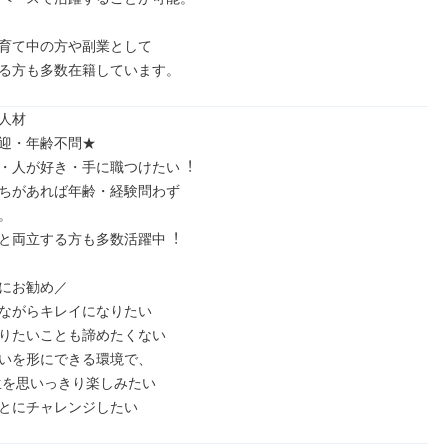
育て中の⽅や副業として

る⽅も多数在籍しています。
人材

迎・年齢不問★

・⼈が好き・⼿に職つけたい︕

ちがあれば年齢・経験問わず



と両⽴する⽅も多数活躍中︕

にお勧め／

ながらキレイになりたい

りたいことも諦めたくない

いを形にできる環境で、

とにチャレンジしたい