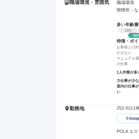
職場環境・雰囲気
職場環境

喫煙所：な
多い年齢層
10
代
50
特徴・ポイ
お客様との対
が少ない
マニュアル通
の仕事
1人作業が多
力仕事が少な
室内の仕事が
い
252-0
勤務地
Goo
POLA エ