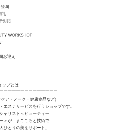
園登園

朝礼

ステ対応

AUTY WORKSHOP

テ

育園お迎え

ョップとは

￣￣￣￣￣￣￣￣￣￣￣￣￣￣

ンケア・メーク・健康⾷品など)

・エステサービスを⾏うショップです。

シャリスト＜ビューティー

ー＞が、まごころと技術で

⼈ひとりの美をサポート。
