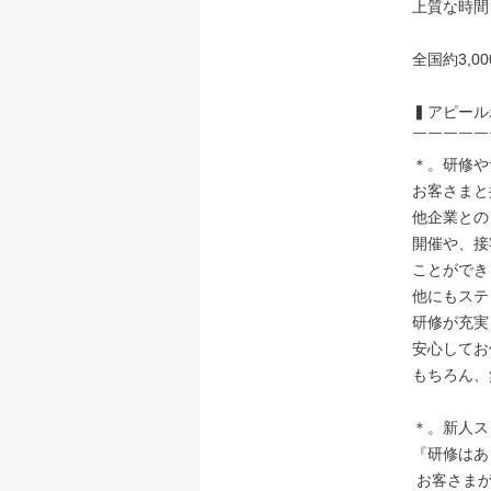
上質な時間
全国約3,0
▍アピール
￣￣￣￣￣
＊。研修や
お客さまと
他企業との
開催や、接
ことができ
他にもステ
研修が充実
安⼼してお
もちろん、
＊。新⼈ス
『研修はあ
 お客さまがつくか不安…』
