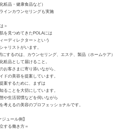
化粧品・健康⾷品など）

ラインカウンセリングも実施

は＞

肌を⾒つめてきたPOLAには

ィーディレクター＞という

シャリストがいます。

⼤切にするのは、カウンセリング、エステ、製品（ホームケア）

化粧品として届けること。

のお客さまに寄り添いながら、

イドの美容を提案しています。

提案するために、まずは

知ることを⼤切にしています。

態や⽣活習慣などを伺いながら

を考えるの美容のプロフェッショナルです。

ケジュール例】

⽴する働き⽅＝
