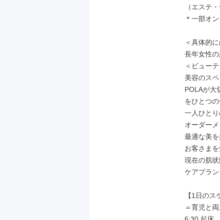
（エステ・
＊⼀部オン
＜具体的に
⻑年⼥性の
＜ビューテ
美容のスペ
POLAが
をひとつの
⼀⼈ひとり
オーダーメ
最適な美を
お客さまを
現在の肌状
ケアプラン
【1⽇のス
＝育児と両
6:30 起床
