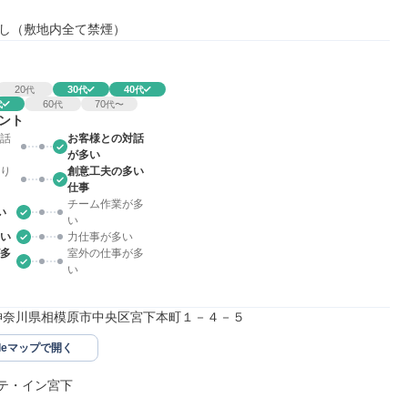
し（敷地内全て禁煙）
20
30
40
代
代
代
60
70
代
代
代〜
ント
話
お客様との対話
が多い
り
創意工夫の多い
仕事
チーム作業が多
い
い
い
力仕事が多い
多
室外の仕事が多
い
211神奈川県相模原市中央区宮下本町１－４－５
gleマップで開く
ステ・イン宮下
