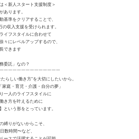
は＜新⼈スタート⽀援制度＞

があります。

動基準をクリアすることで、

5万の収⼊⽀援を受けられます。

ライフスタイルに合わせて

徐々にレベルアップするので、

⻑できます

務委託」なの？

￣￣￣￣￣￣￣￣￣￣￣￣￣￣

なたらしい働き⽅”を⼤切にしたいから。

は「家庭・育児・介護・⾃分の夢」

り⼀⼈のライフスタイルに

働き⽅を叶えるために

】という形をとっています。

の縛りがないからこそ、

1⽇数時間〜など、

ペースで活躍することが可能。
