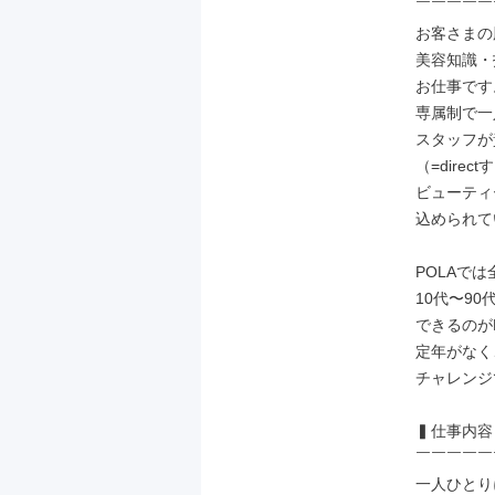
￣￣￣￣￣
お客さまの
美容知識・
お仕事です。
専属制で⼀
スタッフが
（=direc
ビューティ
込められて
POLAでは全
10代〜9
できるのがP
定年がなく
チャレンジ
▍仕事内容

￣￣￣￣￣
⼀⼈ひとり