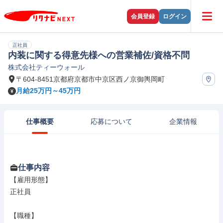
会員登録
ログイン
正社員
内装に関する得意先様への営業補佐/資格不問
株式会社ティーウォール
〒604-8451京都府京都市中京区西ノ京御輿岡町
月給25万円～45万円
仕事概要
応募について
企業情報
仕事内容
【雇用形態】

正社員

【職種】
