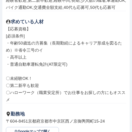
経験者歓迎,第二新卒歓迎,経験不問,長期,少人数の職場,車通勤OK,
バイク通勤OK,交通費全額支給,40代も応募可,50代も応募可
求めている人材
【応募資格】

[必須条件]

・年齢50歳迄の方募集（長期勤続によるキャリア形成を図るた
め）※省令三号のイ

・高卒以上

・普通自動車運転免許(AT限定可)

〇未経験OK！

〇第二新卒も歓迎

〇ハローワーク（職業安定所）でお仕事をお探しの方にもオスス
メ
勤務地
〒604-8451京都府京都市中京区西ノ京御輿岡町15-24
Googleマップで開く