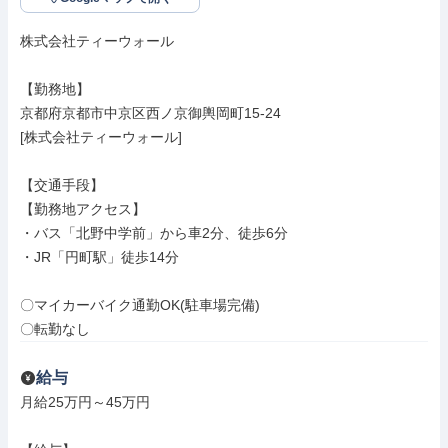
株式会社ティーウォール

【勤務地】

京都府京都市中京区西ノ京御輿岡町15-24

[株式会社ティーウォール]

【交通手段】

【勤務地アクセス】

・バス「北野中学前」から車2分、徒歩6分

・JR「円町駅」徒歩14分

〇マイカーバイク通勤OK(駐車場完備)

〇転勤なし
給与
月給25万円～45万円
