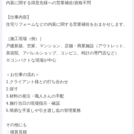
内装に関する得意先様への営業補佐/資格不問

【仕事内容】

住宅リフォームなどの内装に関する営業補佐をおまかせします。

［施工現場（例）］

戸建新築、空家、マンション、店舗・商業施設（アウトレット、
美容院、アパレルショップ、コンビニ、時計の専門店など）

※コンパクトな現場が中心

＜お仕事の流れ＞

1.クライアント様との打ち合わせ

2.採寸

3.材料の発注・職人さんの手配

4.施行当日の現場指示・確認

5.簡易な手直しや引き渡し迄の管理業務

その他にも

・積算見積
