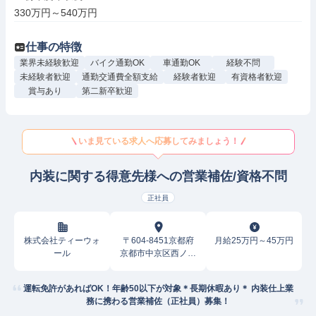
330万円～540万円
仕事の特徴
業界未経験歓迎
バイク通勤OK
車通勤OK
経験不問
未経験者歓迎
通勤交通費全額支給
経験者歓迎
有資格者歓迎
賞与あり
第二新卒歓迎
いま見ている求人へ応募してみましょう！
内装に関する得意先様への営業補佐/資格不問
正社員
株式会社ティーウォ
〒604-8451京都府
月給25万円～45万円
ール
京都市中京区西ノ京
御輿岡町
運転免許があればOK！年齢50以下が対象＊長期休暇あり＊ 内装仕上業
務に携わる営業補佐（正社員）募集！