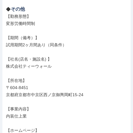
その他
【勤務形態】

変形労働時間制

【期間（備考）】

試用期間2ヶ月間あり（同条件）

【社名(店名・施設名) 】

株式会社ティーウォール

【所在地】

〒604-8451

京都府京都市中京区西ノ京御輿岡町15-24

【事業内容】

内装仕上業

【ホームページ】
