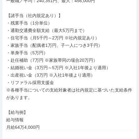
一般職／平均：240,351円、最大：456,000円

【諸手当（社内規定あり）】

・残業手当（1分単位）

・通勤交通費全額支給（最大5万円まで）

・住宅手当（月5千円～2万円 ※社内規定あり）

・家族手当（配偶者1万円、子一人につき3千円）

・単身手当（5万円）

・赴任補助（7万円 ※家族帯同の場合20万円）

・結婚祝い金（3万円～5万円 ※入社1年後より適用）

・出産祝い金（3万円 ※入社1年後より適用）

・リファラル採用支援金

※各種手当についての支給対象者は社内規定に基づいた支給条件
があります。

【給与例】

給与情報

月給64万4,000円