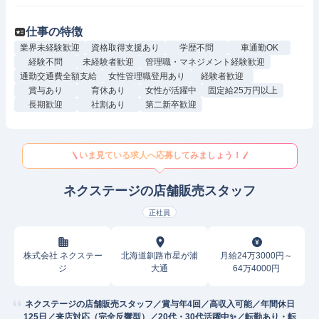
仕事の特徴
業界未経験歓迎
資格取得支援あり
学歴不問
車通勤OK
経験不問
未経験者歓迎
管理職・マネジメント経験歓迎
通勤交通費全額支給
女性管理職登用あり
経験者歓迎
賞与あり
育休あり
女性が活躍中
固定給25万円以上
長期歓迎
社割あり
第二新卒歓迎
いま見ている求人へ応募してみましょう！
ネクステージの店舗販売スタッフ
正社員
株式会社 ネクステー
北海道釧路市星が浦
月給24万3000円～
ジ
大通
64万4000円
ネクステージの店舗販売スタッフ／賞与年4回／高収入可能／年間休日
125日／来店対応（完全反響型）／20代・30代活躍中✨／転勤あり・転