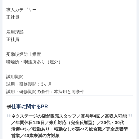
求人カテゴリー

正社員

雇用形態

正社員

受動喫煙防止措置

喫煙所：喫煙所あり（屋外）

試用期間

試用・研修期間：3ヶ月

試用・研修期間の条件：本採用と同条件
仕事に関するPR
ネクステージの店舗販売スタッフ／賞与年4回／高収入可能
／年間休日125日／来店対応（完全反響型）／20代・30代
活躍中✨／転勤あり・転勤なしが選べる総合職／完全反響型
営業／40歳未満の方対象