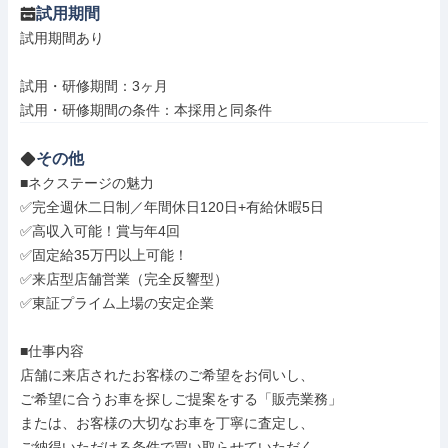
試用期間
試用期間あり

試用・研修期間：3ヶ月

その他
■ネクステージの魅力

✅完全週休二日制／年間休日120日+有給休暇5日

✅高収入可能！賞与年4回

✅固定給35万円以上可能！

✅来店型店舗営業（完全反響型）

✅東証プライム上場の安定企業

■仕事内容

店舗に来店されたお客様のご希望をお伺いし、

ご希望に合うお車を探しご提案をする「販売業務」

または、お客様の大切なお車を丁寧に査定し、

ご納得いただける条件で買い取らせていただく
