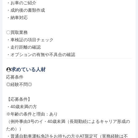
・お車のご紹介

・成約後の書類作成

・納車対応

〇買取業務

・車検証の項目チェック

・走行距離の確認

・オプションの有無や不具合の確認
求めている人材
応募条件

◎経験不問◎

【応募条件】

・40歳未満の方

※年齢の条件と理由：あり

（例外事由3号のイ・40歳未満（長期勤続によるキャリア形成の
ため））

・普通自動車運転免許をお持ちの方※AT限定可（実務経験は不