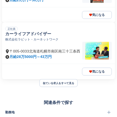
条
月給25万円～50万円
気になる
正社員
カーライフアドバイザー
株式会社ラビット・カーネットワーク
〒005-0033北海道札幌市南区南三十三条西
月給28万5000円～43万円
気になる
似ている求人をすべて見る
関連条件で探す
勤務地