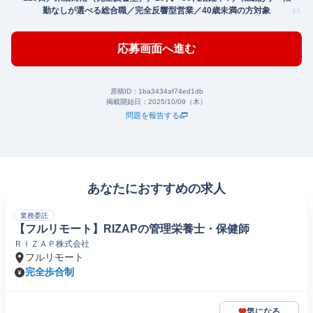
勤なしが選べる総合職／完全反響型営業／40歳未満の方対象
応募画面へ進む
原稿ID：
1ba3434af74ed1db
掲載開始日：
2025/10/09（木）
問題を報告する
あなたにおすすめの求人
業務委託
【フルリモート】RIZAPの管理栄養士・保健師
ＲＩＺＡＰ株式会社
フルリモート
完全歩合制
気になる