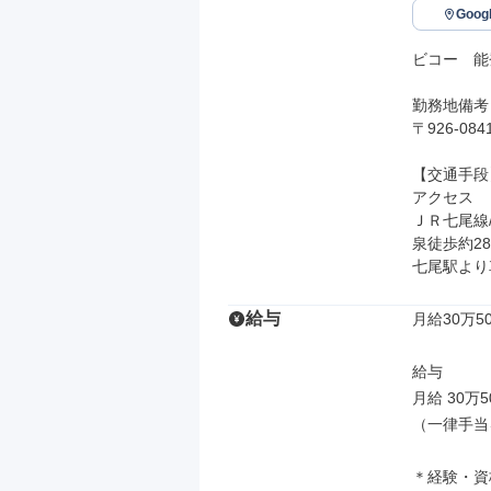
Goo
ビコー　能
勤務地備考

〒926-0
【交通手段】
アクセス

ＪＲ七尾線
泉徒歩約2
七尾駅より
給与
月給30万50
給与

月給 30万5
（一律手当
＊経験・資