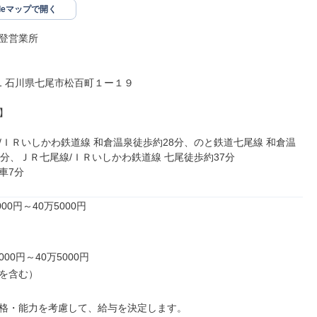
gleマップで開く
登営業所

841 石川県七尾市松百町１ー１９



/ＩＲいしかわ鉄道線 和倉温泉徒歩約28分、のと鉄道七尾線 和倉温
8分、ＪＲ七尾線/ＩＲいしかわ鉄道線 七尾徒歩約37分

車7分
00円～40万5000円

000円～40万5000円

を含む）

格・能力を考慮して、給与を決定します。
