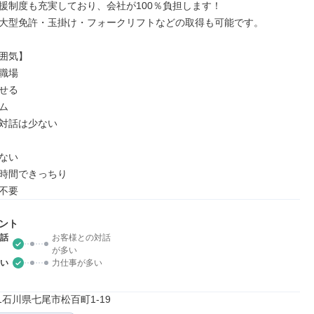
援制度も充実しており、会社が100％負担します！

大型免許・玉掛け・フォークリフトなどの取得も可能です。

囲気】

職場

せる



対話は少ない

ない

時間できっちり

不要
ント
話
お客様との対話
が多い
い
力仕事が多い
841石川県七尾市松百町1-19