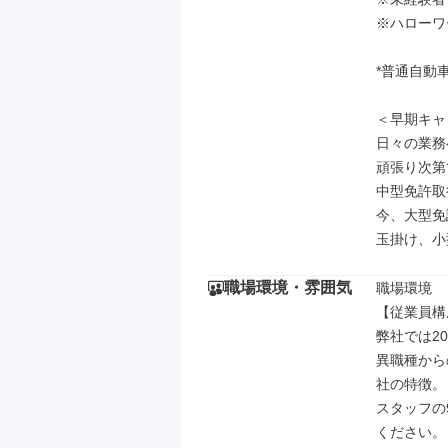
※ハローワ
*普通自動
＜早期キャ
日々の業務
頑張り次第
中型免許取得
今、大型免
玉掛け、小
職場環境・雰囲気
職場環境

【従業員構
弊社では20
異職種から
社の特徴。

スタッフの
ください。
