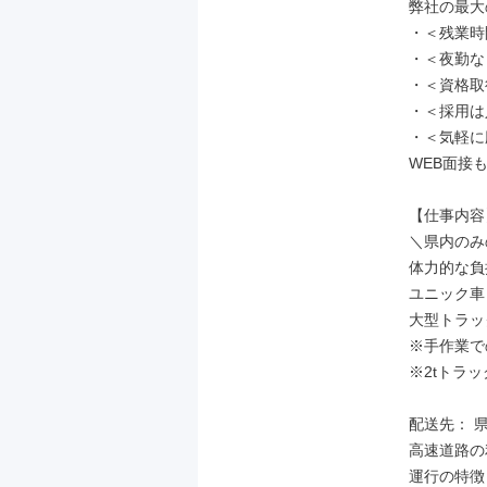
弊社の最大
・＜残業時
・＜夜勤なし
・＜資格取
・＜採用は
・＜気軽に
WEB面接
【仕事内容】
＼県内のみ
体力的な負
ユニック車
大型トラッ
※手作業で
※2tトラ
配送先： 県
高速道路の利
運行の特徴