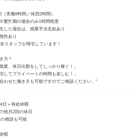
7:00（実働8時間／休憩2時間）

※繁忙期の場合のみ1時間程度

生した場合は、残業手当支給あり

能性あり

は全スタッフが帰宅しています！

き方＊

残業、休日出勤をしてしっかり稼ぐ！」

宅してプライベートの時間も楽しむ！」

合わせた働き方も可能ですのでご相談ください。"
4日＋有給休暇

の他月2回の休日

休暇
