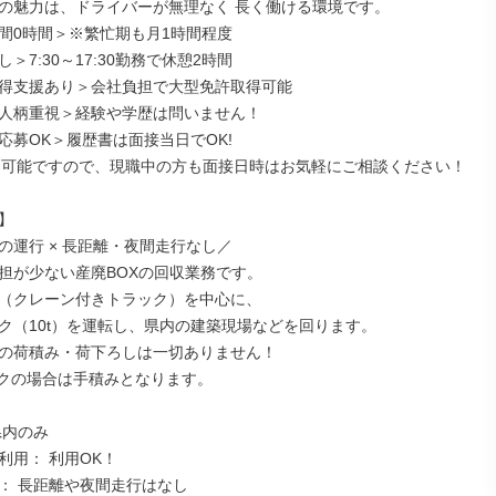
の魅力は、ドライバーが無理なく 長く働ける環境です。

間0時間＞※繁忙期も月1時間程度

＞7:30～17:30勤務で休憩2時間

得支援あり＞会社負担で大型免許取得可能

人柄重視＞経験や学歴は問いません！

応募OK＞履歴書は面接当日でOK!

も可能ですので、現職中の方も面接日時はお気軽にご相談ください！



の運行 × 長距離・夜間走行なし／

担が少ない産廃BOXの回収業務です。

（クレーン付きトラック）を中心に、

ク（10t）を運転し、県内の建築現場などを回ります。

の荷積み・荷下ろしは一切ありません！

ックの場合は手積みとなります。

内のみ

用： 利用OK！

： 長距離や夜間走行はなし
