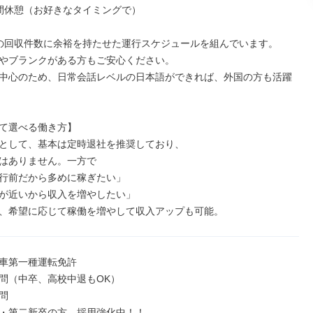
間休憩（お好きなタイミングで）

の回収件数に余裕を持たせた運行スケジュールを組んでいます。

やブランクがある方もご安心ください。

中心のため、日常会話レベルの日本語ができれば、外国の方も活躍
て選べる働き方】

として、基本は定時退社を推奨しており、

はありません。一方で

行前だから多めに稼ぎたい」

が近いから収入を増やしたい」

、希望に応じて稼働を増やして収入アップも可能。
車第一種運転免許

問（中卒、高校中退もOK）



・第二新卒の方、採用強化中！！
