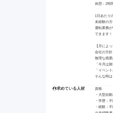
休憩：2時
1日あたり
未経験の方
運転業務が
できます！

【月によっ
会社の方針
無理な残業
「今月は旅
「イベント
そんな時は
求めている人材
資格

・大型自動
・学歴：不
・経験：不問
※未経験者