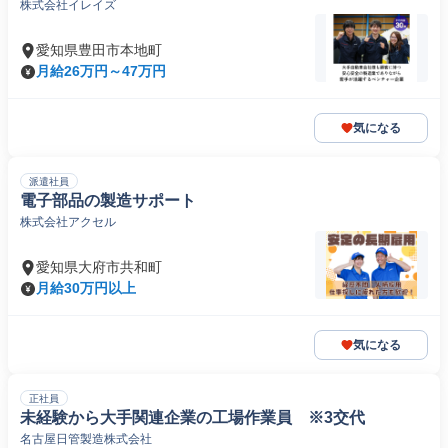
株式会社イレイズ
ない仕事で、絶対に食いっぱぐれない。 /日本語レベル
N2以上が必要です。
愛知県豊田市本地町
月給26万円～47万円
気になる
派遣社員
電子部品の製造サポート
株式会社アクセル
愛知県大府市共和町
月給30万円以上
気になる
正社員
未経験から大手関連企業の工場作業員 ※3交代
名古屋日管製造株式会社