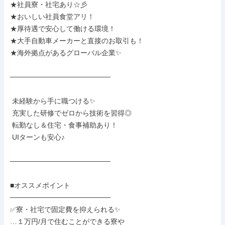
★社員寮・社宅あり☆彡

★おいしい社員食堂アリ！

★厚待遇で安心して働ける環境！

★大手自動車メーカーと直接のお取引も！

★海外拠点があるグローバル企業✨

────────────────────

 未経験から手に職つける✨

 充実した研修でゼロから技術を習得◎

 転勤なし＆住宅・食事補助あり！

 UIターンも安心♪

────────────────────

■オススメポイント

────────────────────

✅寮・社宅で固定費を抑えられる✨

…１万円/月で住むことができる寮や
