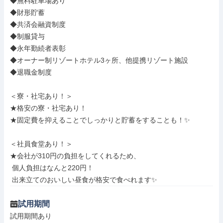
◆無料駐車場あり

◆財形貯蓄

◆共済会融資制度

◆制服貸与

◆永年勤続者表彰

◆オーナー制リゾートホテル3ヶ所、他提携リゾート施設

◆退職金制度

＜寮・社宅あり！＞

★格安の寮・社宅あり！

★固定費を抑えることでしっかりと貯蓄をすることも！✨

＜社員食堂あり！＞

★会社が310円の負担をしてくれるため、

 個人負担はなんと220円！

 出来立てのおいしい昼食が格安で食べれます✨
試用期間
試用期間あり
