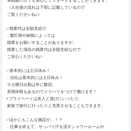
 未経験の方でも安心してスタートすることができます。

 （入社後の流れは下部に記載しているので

 ご覧くださいね♪）

✅残業代は全額支給◎

…繁忙期や納期によっては

 残業をお願いすることがありますが、

 残業した場合の残業代は全額支給なので

 ご安心くださいね✨

✅基本的には土日休み！

…当社は基本的には土日休み！

 ※土曜日出勤は年に数回。

 長期休暇もあるのでメリハリをつけて働けます！

⭐プライベートは友人と遊びにいったり、

 家族で旅行に行ったりと充実させることもできます。

✅ほかにもこんな施設が…！？

…仕事を終えて、サッパリ汗を流すシャワールームや
