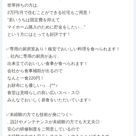
 世帯持ちの方は、

 2万円/月で住むことができる社宅もご用意！

 ”若いうちは固定費を抑えて

 マイホーム購入のために貯金をしたい…”

 という方にはとっても好評です！

✅専用の厨房室あり！格安でおいしい料理を食べられます！

…社内に専用の厨房があり、

 出来立てのおいしい食事が食べられます！

 会社から食事補助が出るので

 なんと一食220円！

 お財布にも優しいっ…(^^♪

 食堂は見晴らしの良い広いスぺ－ス◎

 みんなでおいしく昼食をいただいています✨

✅未経験の方でも技術が身につく✨

…設計やメンテナンスが未経験の方でも大丈夫◎

 安心の研修制度をご用意しているので
