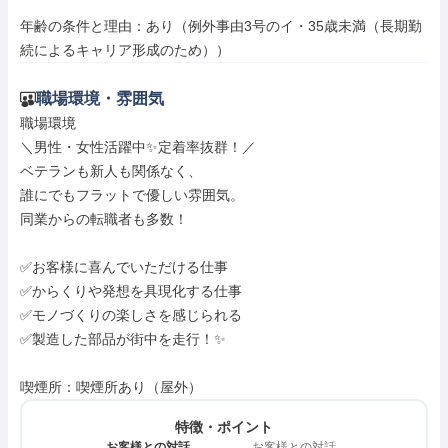
年齢の条件と理由：あり（例外事由3号のイ・35歳未満（長期勤
続によるキャリア形成のため））
職場環境・雰囲気
職場環境

＼男性・女性活躍中✨定着率抜群！／

ベテランも新人も関係なく、

誰にでもフラットで優しい雰囲気。

同業からの転職者も多数！

✅お客様に喜んでいただける仕事

✅からくりや発想を具現化する仕事

✅モノづくりの楽しさを感じられる

✅製造した部品が街中を走行！✨

喫煙所：喫煙所あり（屋外）
特徴・ポイント
お客様との対話
お客様との対話