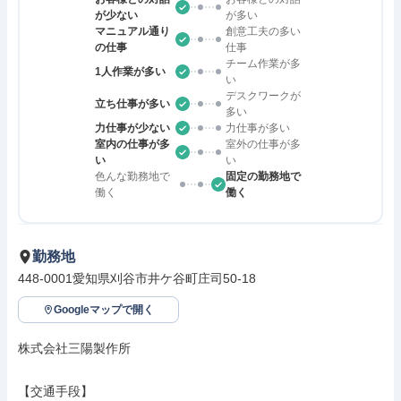
が少ない
が多い
マニュアル通り
創意工夫の多い
の仕事
仕事
チーム作業が多
1人作業が多い
い
デスクワークが
立ち仕事が多い
多い
力仕事が少ない
力仕事が多い
室内の仕事が多
室外の仕事が多
い
い
色んな勤務地で
固定の勤務地で
働く
働く
勤務地
448-0001愛知県刈谷市井ケ谷町庄司50-18
Googleマップで開く
株式会社三陽製作所

【交通手段】
