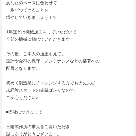
あなたのペースに合わせて、

一歩ずつできることを

増やしていきましょう！✨

1年ほどは機械加工をしていただいて

全部の機械に触れていただきます！

その後、ご本人の適正を見て、

設計や金型の保守・メンテナンスなどの部署への

配属となります。

初めて製造業にチャレンジする方でも大丈夫◎

未経験スタートの先輩ばかりなので、

ご安心ください♪

■当社につきまして

￣￣￣￣￣￣￣￣￣￣￣￣￣￣￣￣￣

三陽製作所の求人をご覧いただき、

誠にありがとうございます。
