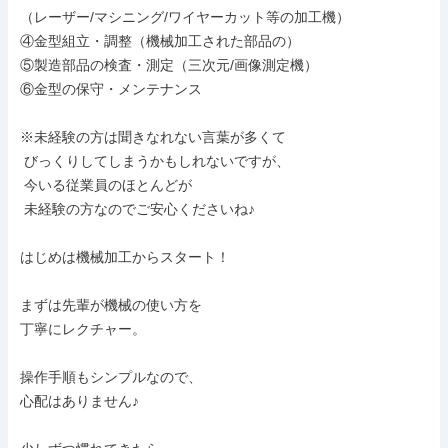
（レーザー/マシニング/ワイヤーカット等の加工機）

④金型組立・調整（機械加工された部品の）

⑤製造部品の検査・測定（三次元/画像測定機）

⑥金型の保守・メンテナンス

※未経験の方は聞きなれない言葉が多くて

 びっくりしてしまうかもしれないですが、

 今いる従業員のほとんどが

 未経験の方なのでご安心くださいね♪

はじめは機械加工からスタート！

まずは先輩が機械の使い方を

丁寧にレクチャー。

操作手順もシンプルなので、

心配はありません♪
