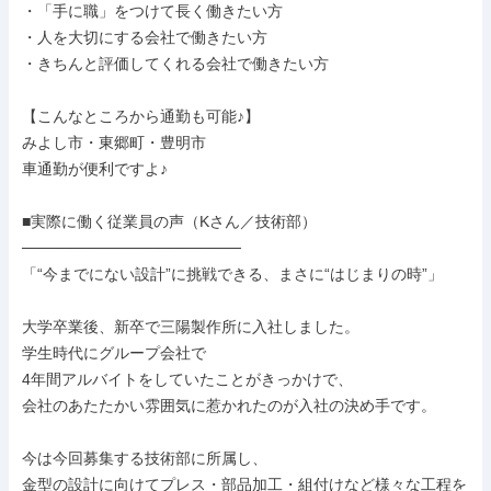
・「手に職」をつけて長く働きたい方

・人を大切にする会社で働きたい方

・きちんと評価してくれる会社で働きたい方

【こんなところから通勤も可能♪】

みよし市・東郷町・豊明市

車通勤が便利ですよ♪

■実際に働く従業員の声（Kさん／技術部）

────────────────────

「“今までにない設計”に挑戦できる、まさに“はじまりの時”」

大学卒業後、新卒で三陽製作所に入社しました。

学生時代にグループ会社で

4年間アルバイトをしていたことがきっかけで、

会社のあたたかい雰囲気に惹かれたのが入社の決め手です。

今は今回募集する技術部に所属し、

金型の設計に向けてプレス・部品加工・組付けなど様々な工程を