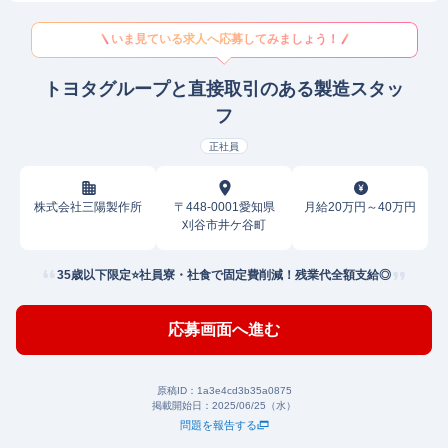
いま見ている求人へ応募してみましょう！
トヨタグループと直接取引のある製造スタッ
フ
正社員
株式会社三陽製作所
〒448-0001愛知県
月給20万円～40万円
刈谷市井ケ谷町
35歳以下限定⭐社員寮・社食で固定費削減！残業代全額支給◎
応募画面へ進む
原稿ID：
1a3e4cd3b35a0875
掲載開始日：
2025/06/25（水）
問題を報告する