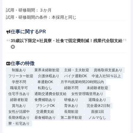
試用・研修期間：３か月

仕事に関するPR
35歳以下限定⭐社員寮・社食で固定費削減！残業代全額支給
◎
仕事の特徴
制服あり
業界未経験歓迎
主婦・主夫歓迎
資格取得支援あり
フリーター歓迎
介護休暇あり
バイク通勤OK
中途入社50％以上
学歴不問
車通勤OK
月平均残業時間20時間以内
職場見学可
転勤なし
経験不問
未経験者歓迎
住宅手当あり
通勤交通費全額支給
女性管理職登用あり
経験者歓迎
食費補助あり
研修あり
退職金あり
賞与あり
ブランクOK
育休あり
完全週休2日制
女性が活躍中
交通費支給
長期歓迎
面接1回
長期休暇あり
昼食補助あり
第二新卒歓迎
ノルマなし
寮・社宅あり