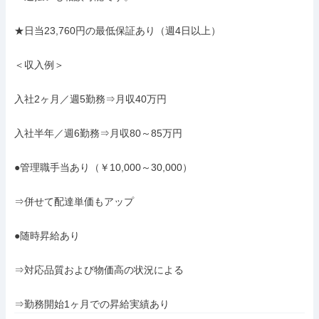
★日当23,760円の最低保証あり（週4日以上）

＜収入例＞

入社2ヶ月／週5勤務⇒月収40万円

入社半年／週6勤務⇒月収80～85万円

●管理職手当あり（￥10,000～30,000）

⇒併せて配達単価もアップ

●随時昇給あり

⇒対応品質および物価高の状況による

⇒勤務開始1ヶ月での昇給実績あり