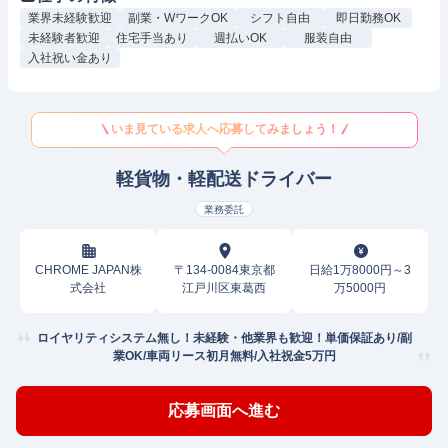
業界未経験歓迎
副業・WワークOK
シフト自由
即日勤務OK
未経験者歓迎
住宅手当あり
週払いOK
服装自由
入社祝い金あり
いま見ている求人へ応募してみましょう！
軽貨物・軽配送ドライバー
業務委託
CHROME JAPAN株
〒134-0084東京都
日給1万8000円～3
式会社
江戸川区東葛西
万5000円
ロイヤリティシステム無し！未経験・他業界も歓迎！単価保証あり/副
業OK/車両リース初月無料/入社祝金5万円
応募画面へ進む