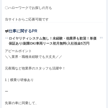
〇ハローワークでお探しの方も

当サイトからご応募可能です
仕事に関するPR
ロイヤリティシステム無し！未経験・他業界も歓迎！単価
保証あり/副業OK/車両リース初月無料/入社祝金5万円
アピールポイント

＼＼業界・職種未経験でも大丈夫／／

元夜職など他業界のスタッフも活躍中！

1｜横乗り研修あり

ー

先輩の車に同乗して、
