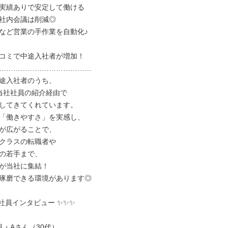
実績ありで安定して働ける

社内会議は削減◎

など営業の手作業を自動化♪

コミで中途入社者が増加！

…………………………………

途入社者のうち、

当社社員の紹介経由で

してきてくれています。

「働きやすさ」を実感し、

が広がることで、

クラスの転職者や

の若手まで、

が当社に集結！

琢磨できる環境があります◎

社員インタビュー ✨✨✨

・Aさん（30代）
