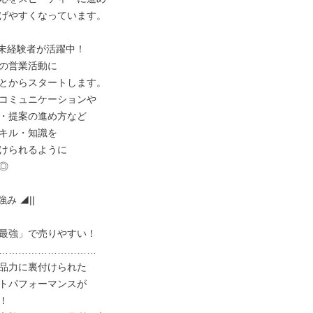
げやすくなっています。

未経験者が活躍中！

の営業活動に

とからスタートします。

コミュニケーションや

・提案の進め方など

キル・知識を

けられるように



み ◢||

最強」で売りやすい！

…………………………

品力に裏付けられた

トパフォーマンスが


