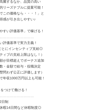
高騰するなか、品質の高い

的リーズナブルに提案可能！

でこの価格なら・・・！」と

得感が引き出しやすい♪

やすい評価基準」で稼げる！

…………………………

い評価基準で実力主義！

ごとにインセンティブ支給◎

ティブの支給上限はなし！）

額が目標超えでボーナス追加

数・金額で給与・役職決定

歴問わず公正に評価します）

で年収1000万円以上も可能！

リをつけて働ける！

…………………………

日制

休暇14日間など休暇制度◎
