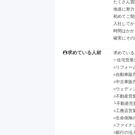
たくさん質
地道に努力
初めてご契
入社してか
時間はかか
確実にその
求めている人材
求めている
✨住宅営業未
○リフォーム
○自動車販
○中古車販売
○ウェディ
○不動産営業
└不動産売
○工務店営業
○生命保険の
○ファイナ
○銀行の法