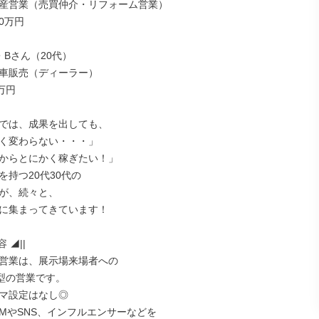
産営業（売買仲介・リフォーム営業）

0万円

Bさん（20代）

車販売（ディーラー）

万円

では、成果を出しても、

く変わらない・・・」

からとにかく稼ぎたい！」

持つ20代30代の

が、続々と、

に集まってきています！

 ◢||

営業は、展示場来場者への

型の営業です。

マ設定はなし◎

CMやSNS、インフルエンサーなどを
