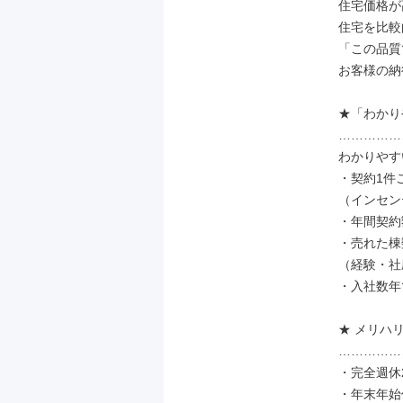
住宅価格が
住宅を比較
「この品質
お客様の納
★「わかり
……………
わかりやす
・契約1件
（インセン
・年間契約
・売れた棟
（経験・社
・入社数年
★ メリハ
……………
・完全週休2
・年末年始