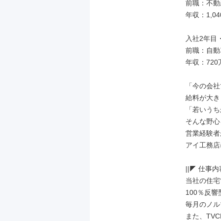
前職：不動
年収：1,04
入社2年目・
前職：自動
年収：720
「今の会社
給料が大き
「若いうち
そんな野心を
営業経験者
アイ工務店
||◤ 仕事内容
当社の住宅
100％反響
毎月のノル
また、TV