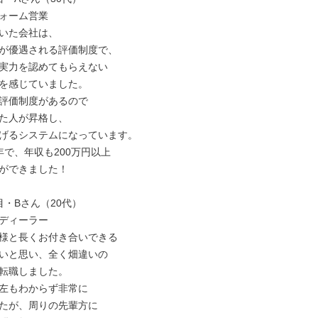
ォーム営業

いた会社は、

が優遇される評価制度で、

実力を認めてもらえない

を感じていました。

評価制度があるので

た人が昇格し、

げるシステムになっています。

で、年収も200万円以上

ができました！

・Bさん（20代）

ディーラー

様と長くお付き合いできる

いと思い、全く畑違いの

転職しました。

左もわからず非常に

たが、周りの先輩方に
