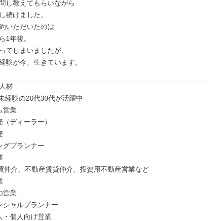
問し教えてもらいながら

し続けました。

約いただいたのは

ら1年後。

ってしまいましたが、

経験が今、生きています。
人材

経験の20代30代が活躍中

営業

売（ディーラー）



ングプランナー



買仲介、不動産賃貸仲介、投資用不動産営業など



営業

ンシャルプランナー

人・個人向け営業
