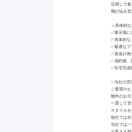
活用して集
飛び込み営
＜具体的な
✅展示場に
✅具体的な
✅最適なプ
✅資金計画
✅成約後、
✅住宅完成
✨当社の営
ご要望のヒ
物件のお引
一貫して営
スタイルを
他社では分
当社では一
お客さま対