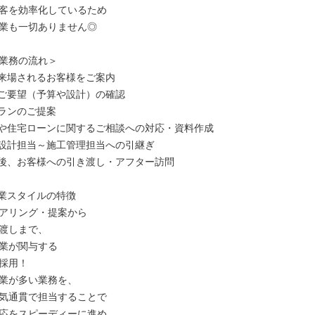
客を効率化しているため

業も一切ありません◎

業務の流れ＞

来場されるお客様をご案内

ご要望（予算や設計）の確認

ランのご提案

や住宅ローンに関するご相談への対応・資料作成

設計担当～施工管理担当への引継ぎ

後、お客様への引き渡し・アフター訪問

業スタイルの特徴

アリング・提案から

渡しまで、

業が関与する

採用！

業が多い業務を、

気通貫で担当することで

応をスピーディーに進め
