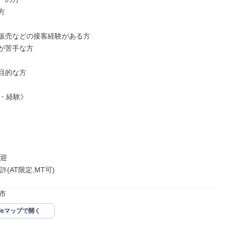


販売などの接客経験がある方

が苦手な方

目的な方

・経験》

迎

(AT限定,MT可)
市
gleマップで開く