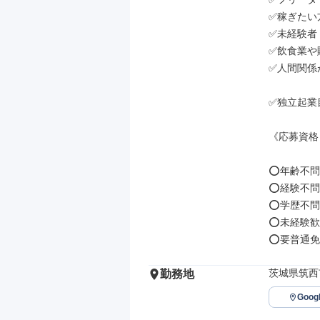
✅稼ぎたい方
✅未経験者

✅飲食業や
✅人間関係
✅独立起業
《応募資格
⭕年齢不問

⭕経験不問

⭕学歴不問

⭕未経験歓
⭕要普通免許
茨城県筑西
勤務地
Goo