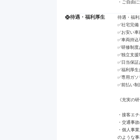
・ご自由に
待遇・福利厚生
待遇・福利厚
✅社宅完備

✅お安い車
✅車両持込可
✅研修制度あ
✅独立支援
✅日当保証あ
✅福利厚生
✅専用ガソ
✅前払い制
《充実の研
・接客エチ
・交通事故
・個人事業
のような事