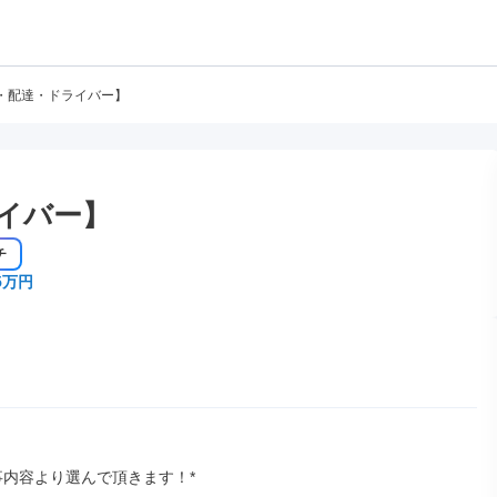
・配達・ドライバー】
イバー】
チ
5万円
事内容より選んで頂きます！*
