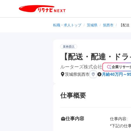
転職・求人トップ
/
茨城県
/
筑西市
/
【配送
業務委託
【配送・配達・ドラ
ルーターズ株式会社
企業リサー
茨城県筑西市
月給40万円～9
仕事概要
仕事内容
仕事内容: 

*下記の仕