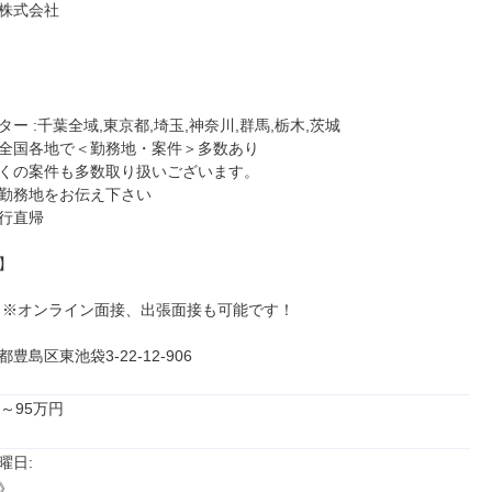
株式会社

ー :千葉全域,東京都,埼玉,神奈川,群馬,栃木,茨城

全国各地で＜勤務地・案件＞多数あり

くの案件も多数取り扱いございます。

勤務地をお伝え下さい

行直帰



 ※オンライン面接、出張面接も可能です！

豊島区東池袋3-22-12-906
～95万円
日: 


