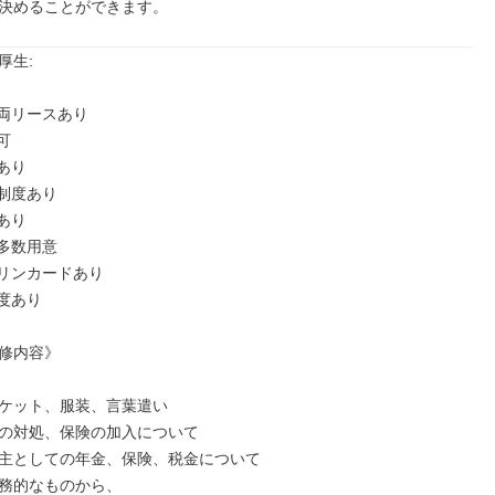
決めることができます。
生: 

両リースあり



り

制度あり

り

多数用意

リンカードあり

度あり

修内容》

ケット、服装、言葉遣い

の対処、保険の加入について

主としての年金、保険、税金について

務的なものから、
