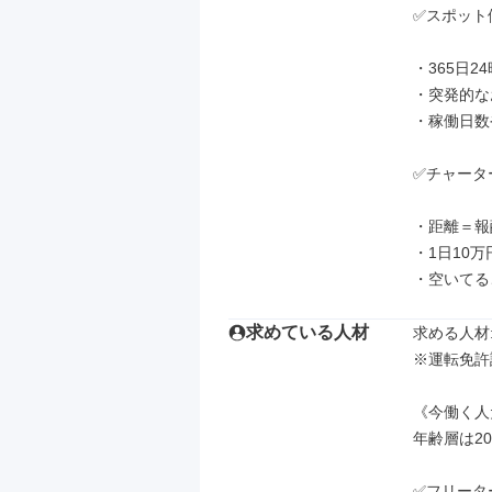
✅スポット
・365日2
・突発的な
・稼働日数
✅チャータ
・距離＝報
・1日10
・空いてる
求めている人材
求める人材: 
※運転免許
《今働く人
年齢層は20
✅フリータ