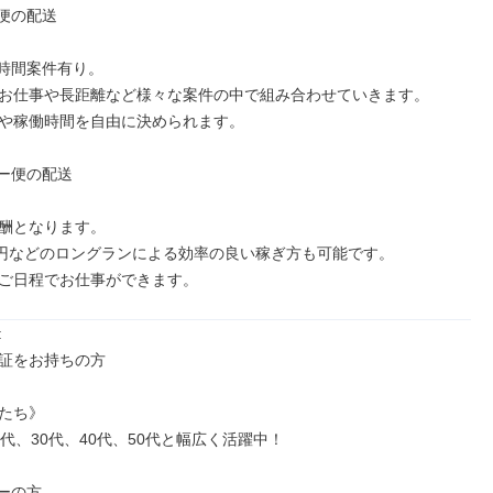
便の配送

4時間案件有り。

お仕事や長距離など様々な案件の中で組み合わせていきます。

や稼働時間を自由に決められます。

ー便の配送

酬となります。

万円などのロングランによる効率の良い稼ぎ方も可能です。

ご日程でお仕事ができます。


証をお持ちの方

たち》

代、30代、40代、50代と幅広く活躍中！

ーの方
