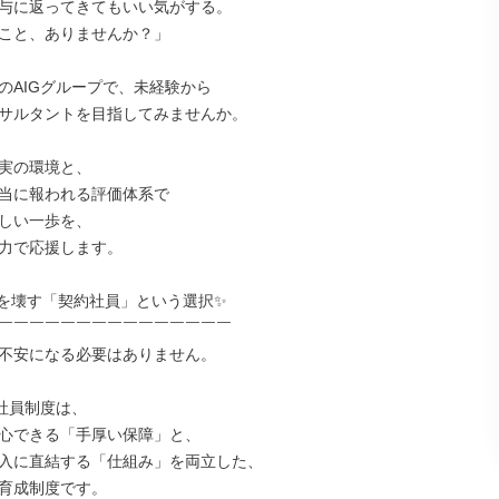
与に返ってきてもいい気がする。

こと、ありませんか？」

のAIGグループで、未経験から

サルタントを目指してみませんか。

実の環境と、

当に報われる評価体系で

しい一歩を、

力で応援します。

を壊す「契約社員」という選択✨

￣￣￣￣￣￣￣￣￣￣￣￣￣￣￣

不安になる必要はありません。

社員制度は、

心できる「手厚い保障」と、

入に直結する「仕組み」を両立した、

育成制度です。
