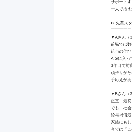
サポートす
一人で抱え
⏩ 先輩スタ
￣￣￣￣￣
▼Aさん（
前職では数
給与の伸び
AIGに入
3年目で前職
頑張りがそ
手応えがあ
▼Bさん（
正直、最初
でも、社会
給与補償最
家族にもし
今では『こ