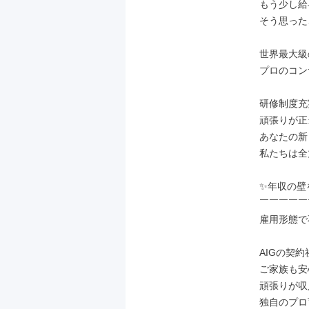
もう少し給
そう思った
世界最大級
プロのコン
研修制度充
頑張りが正
あなたの新
私たちは全
✨年収の壁
￣￣￣￣￣
雇用形態で
AIGの契約
ご家族も安
頑張りが収
独自のプロ