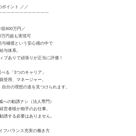
￣￣￣￣￣￣￣￣￣￣￣￣

収800万円／

給与補償という安心感の中で

給与体系。

ィブありで頑張りが正当に評価！

選べる「3つのキャリア」

員登用、マネージャー。

、自分の理想の道を見つけられます。

戚への勧誘ナシ（法人専門）

経営者様が相手のお仕事。

勧誘する必要はありません。

イフバランス充実の働き方
