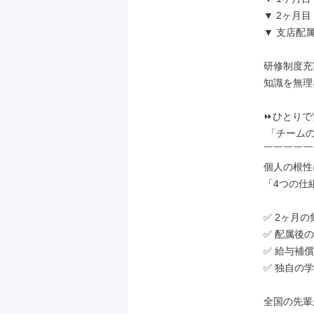
▼ 2ヶ月
▼ 支店配
研修制度充
知識を無理
⏩ひとりで
 「チームの知恵」で勝ちに行く。

￣￣￣￣￣
個人の根性
「4つの仕
✅ 2ヶ月の
✅ 配属後の
✅ 給与補償
✅ 独自の学
全国の先輩