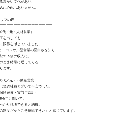
る温かい文化があり、

込む心配もありません。

ッフの声

￣￣￣￣￣￣￣￣￣￣￣￣￣￣￣

30代／元・人材営業）

字を出しても

に限界を感じていました。

って、コンサル型営業の面白さを知り

の1.5倍の収入に。

のまま結果に返ってくる

ります。

30代／元・不動産営業）

は契約社員と聞いて不安でした。

保険完備・賞与年2回・

長5年と聞いて、

っかり説明できると納得。

の制度だからこそ挑戦できた』と感じています。
