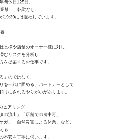
間休日125日、

残業禁止、転勤なし。

19:30には退社しています。

容

￣￣￣￣￣￣￣￣￣￣￣￣￣￣￣

社長様や店舗のオーナー様に対し、

潜むリスクを分析し、

方を提案するお仕事です。

る」のではなく、

りを一緒に固める」パートナーとして、

頼りにされるやりがいがあります。

のヒアリング

タの流出」「店舗での食中毒」

ケガ」「自然災害による休業」など、

える

の不安を丁寧に伺います。
