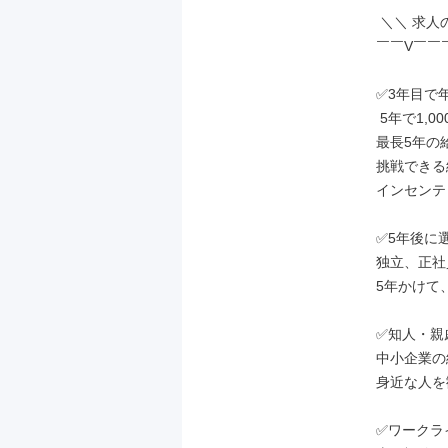
 ＼＼ 求人のポイント ／／

￣￣V￣￣
✅3年目で年
 5年で1,000万円超も実現可

最長5年の
挑戦できる
インセンテ
✅5年後に
独立、正社
5年かけて
✅知人・親
中小企業の
身近な人を
✅ワークラ