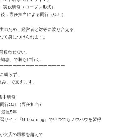
目：実践研修（ロープレ形式）

属後：専任担当による同行（OJT）

実のため、経営者と対等に渡り合える

なく身につけられます。

背負わせない。

￣￣￣￣￣￣￣￣￣￣￣￣￣￣￣

に頼らず、

組み」で支えます。

集中研修

同行OJT（専任担当）

 最長5年

習サイト『G-Learning』でいつでもノウハウを習得

が支店の垣根を超えて
