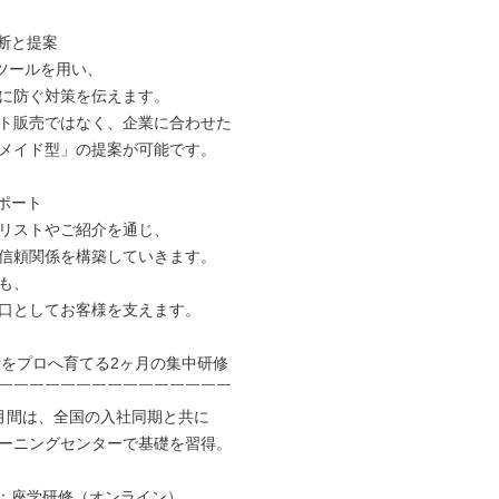
断と提案

ツールを用い、

に防ぐ対策を伝えます。

ト販売ではなく、企業に合わせた

メイド型」の提案が可能です。

ポート

リストやご紹介を通じ、

信頼関係を構築していきます。

も、

口としてお客様を支えます。

者をプロへ育てる2ヶ月の集中研修

￣￣￣￣￣￣￣￣￣￣￣￣￣￣￣

月間は、全国の入社同期と共に

ーニングセンターで基礎を習得。

目：座学研修（オンライン）
