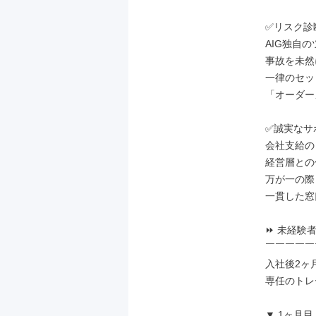
✅リスク診
AIG独自の
事故を未然
一律のセッ
「オーダー
✅誠実なサ
会社支給の
経営層との
万が一の際
一貫した窓
⏩ 未経験
￣￣￣￣￣
入社後2ヶ
専任のトレ
▼ 1ヶ月