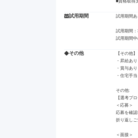
■資格取得
試用期間
試用期間あり
試用期間：3
試用期間中
その他
【その他】

・昇給あり

・賞与あり

・住宅手当

その他: 

【選考プロ
＜応募＞

応募を確認
折り返しご
＜面接＞
