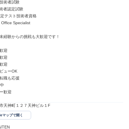
技術者試験

術者認定試験

認定テスト技術者資格

Office Specialist

未経験からの挑戦も大歓迎です！

歓迎

歓迎

歓迎

ューOK

転職も応援

中

ー歓迎
市天神町１２７天神ビル１F
gleマップで開く
TEN
