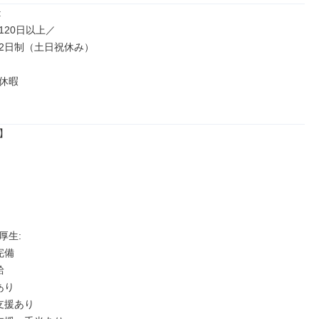


20日以上／

2日制（土日祝休み）

休暇



生: 

備



り

支援あり
