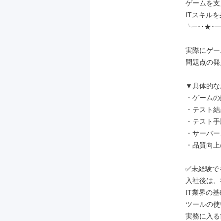
ゲームを支
ITスキルを
╰─･･★･─
実際にゲー
問題点の発
▼具体的な
・ゲームの
・テスト結
・テスト手
・サーバー
・品質向上
✅未経験で
入社後は、
IT業界の
ツールの使
実務に入る