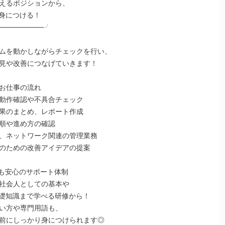
えるポジションから、

身につける！

─────────╯

ムを動かしながらチェックを行い、

見や改善につなげていきます！

お仕事の流れ

動作確認や不具合チェック

果のまとめ、レポート作成

順や進め方の確認

、ネットワーク関連の管理業務

のための改善アイデアの提案

も安心のサポート体制

社会人としての基本や

基礎知識まで学べる研修から！

い方や専門用語も、

前にしっかり身につけられます◎
