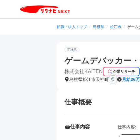
転職・求人トップ
/
島根県
/
松江市
/
ゲーム
正社員
ゲームデバッカー・
株式会社KAITEN
企業リサーチ
島根県松江市天神町
月給26
仕事概要
仕事内容
仕事内容: 

╭──────