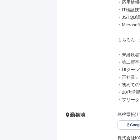
・応用情報
・IT検証技
・JSTQB
・Microsoft 
もちろん、
・未経験者
・第二新卒
・UIターン
・正社員デビ
・初めての
・20代活躍
・フリータ
島根県松江
勤務地
Goo
株式会社KAI