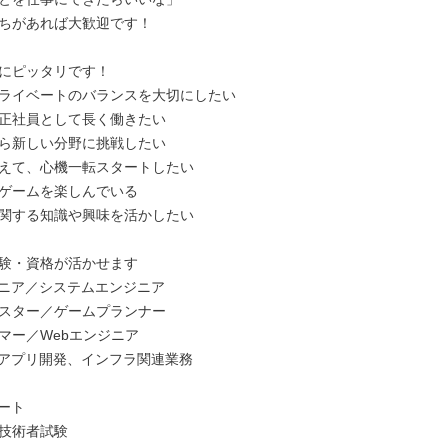
ちがあれば大歓迎です！

にピッタリです！

ライベートのバランスを大切にしたい

正社員として長く働きたい

ら新しい分野に挑戦したい

えて、心機一転スタートしたい

ゲームを楽しんでいる

関する知識や興味を活かしたい

験・資格が活かせます

ジニア／システムエンジニア

スター／ゲームプランナー

マー／Webエンジニア

、アプリ開発、インフラ関連業務

ート

技術者試験
