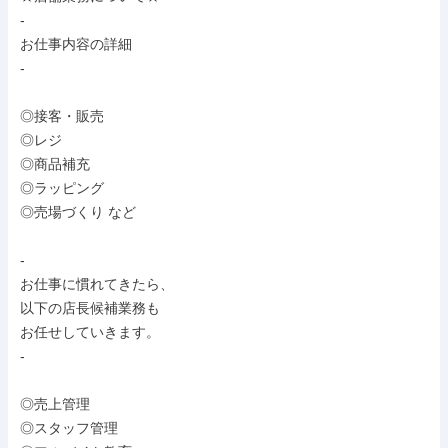
-

お仕事内容の詳細

-

◎接客・販売

◎レジ

◎商品補充

◎ラッピング

◎売場づくり など

-

お仕事に慣れてきたら、

以下の店長候補業務も

お任せしていきます。

-

◎売上管理

◎スタッフ管理
