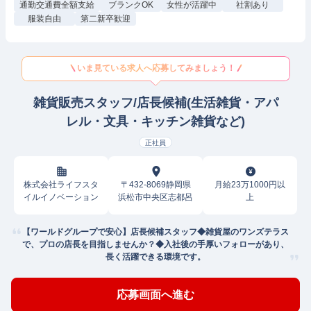
通勤交通費全額支給
ブランクOK
女性が活躍中
社割あり
服装自由
第二新卒歓迎
いま見ている求人へ応募してみましょう！
雑貨販売スタッフ/店長候補(生活雑貨・アパ
レル・文具・キッチン雑貨など)
正社員
株式会社ライフスタ
〒432-8069静岡県
月給23万1000円以
イルイノベーション
浜松市中央区志都呂
上
【ワールドグループで安心】店長候補スタッフ◆雑貨屋のワンズテラス
で、プロの店長を目指しませんか？◆入社後の手厚いフォローがあり、
長く活躍できる環境です。
応募画面へ進む