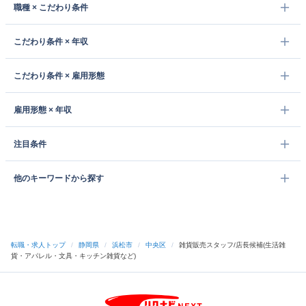
職種 × こだわり条件
こだわり条件 × 年収
こだわり条件 × 雇用形態
雇用形態 × 年収
注目条件
他のキーワードから探す
転職・求人トップ
/
静岡県
/
浜松市
/
中央区
/
雑貨販売スタッフ/店長候補(生活雑
貨・アパレル・文具・キッチン雑貨など)