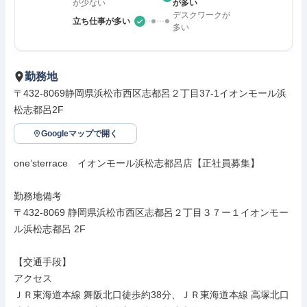
が少ない
が多い
デスクワークが
立ち仕事が多い
多い
勤務地
〒432-8069静岡県浜松市西区志都呂２丁目37-1イオンモール浜
松志都呂2F
Googleマップで開く
one’sterrace　イオンモール浜松志都呂店【正社員募集】

勤務地備考

〒432-8069 静岡県浜松市西区志都呂２丁目３７ー１イオンモー
ル浜松志都呂 2F

【交通手段】

アクセス

ＪＲ東海道本線 舞阪北口徒歩約38分、ＪＲ東海道本線 高塚北口