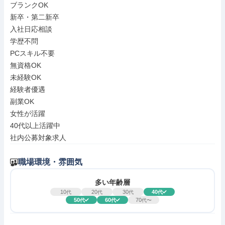
ブランクOK

新卒・第二新卒

入社日応相談

学歴不問

PCスキル不要

無資格OK

未経験OK

経験者優遇

副業OK

女性が活躍

40代以上活躍中

社内公募対象求人
職場環境・雰囲気
多い年齢層
10
20
30
40
代
代
代
代
50
60
70
代
代
代〜