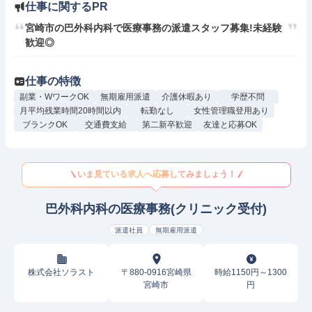
仕事に関するPR
宮崎市の巴外科内科で医療事務の派遣スタッフ募集!未経験
歓迎◎
仕事の特徴
副業・WワークOK
無期雇用派遣
介護休暇あり
学歴不問
月平均残業時間20時間以内
転勤なし
女性管理職登用あり
ブランクOK
交通費支給
第二新卒歓迎
友達と応募OK
いま見ている求人へ応募してみましょう！
巴外科内科の医療事務(クリニック受付)
派遣社員
無期雇用派遣
株式会社ソラスト
〒880-0916宮崎県
時給1150円～1300
宮崎市
円