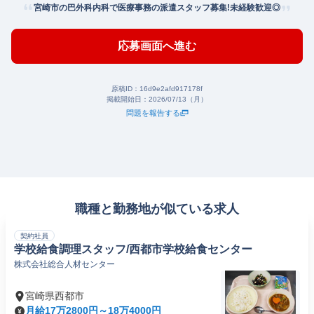
宮崎市の巴外科内科で医療事務の派遣スタッフ募集!未経験歓迎◎
応募画面へ進む
原稿ID：
16d9e2afd917178f
掲載開始日：
2026/07/13（月）
問題を報告する
職種と勤務地が似ている求人
契約社員
学校給食調理スタッフ/西都市学校給食センター
株式会社総合人材センター
宮崎県西都市
月給17万2800円～18万4000円